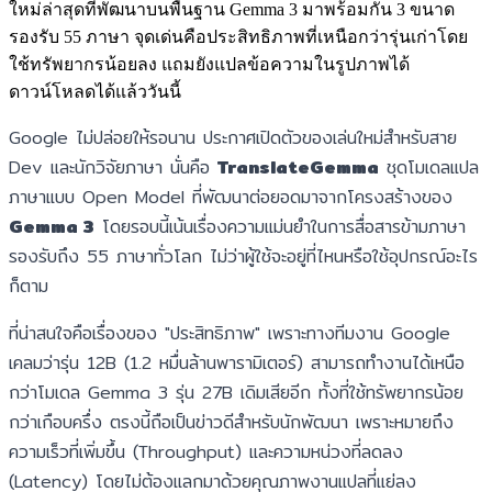
ใหม่ล่าสุดที่พัฒนาบนพื้นฐาน Gemma 3 มาพร้อมกัน 3 ขนาด
รองรับ 55 ภาษา จุดเด่นคือประสิทธิภาพที่เหนือกว่ารุ่นเก่าโดย
ใช้ทรัพยากรน้อยลง แถมยังแปลข้อความในรูปภาพได้
ดาวน์โหลดได้แล้ววันนี้
Google ไม่ปล่อยให้รอนาน ประกาศเปิดตัวของเล่นใหม่สำหรับสาย
Dev และนักวิจัยภาษา นั่นคือ
TranslateGemma
ชุดโมเดลแปล
ภาษาแบบ Open Model ที่พัฒนาต่อยอดมาจากโครงสร้างของ
Gemma 3
โดยรอบนี้เน้นเรื่องความแม่นยำในการสื่อสารข้ามภาษา
รองรับถึง 55 ภาษาทั่วโลก ไม่ว่าผู้ใช้จะอยู่ที่ไหนหรือใช้อุปกรณ์อะไร
ก็ตาม
ที่น่าสนใจคือเรื่องของ "ประสิทธิภาพ" เพราะทางทีมงาน Google
เคลมว่ารุ่น 12B (1.2 หมื่นล้านพารามิเตอร์) สามารถทำงานได้เหนือ
กว่าโมเดล Gemma 3 รุ่น 27B เดิมเสียอีก ทั้งที่ใช้ทรัพยากรน้อย
กว่าเกือบครึ่ง ตรงนี้ถือเป็นข่าวดีสำหรับนักพัฒนา เพราะหมายถึง
ความเร็วที่เพิ่มขึ้น (Throughput) และความหน่วงที่ลดลง
(Latency) โดยไม่ต้องแลกมาด้วยคุณภาพงานแปลที่แย่ลง