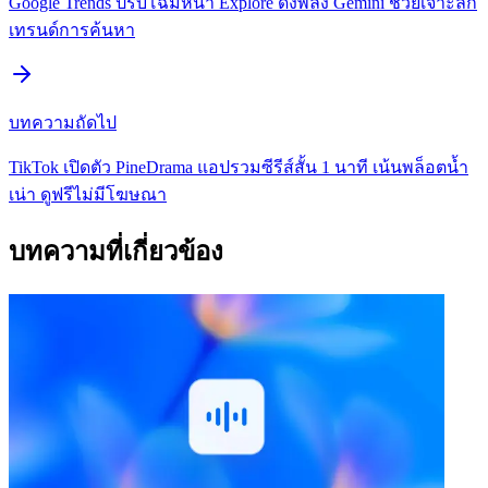
Google Trends ปรับโฉมหน้า Explore ดึงพลัง Gemini ช่วยเจาะลึก
เทรนด์การค้นหา
บทความถัดไป
TikTok เปิดตัว PineDrama แอปรวมซีรีส์สั้น 1 นาที เน้นพล็อตน้ำ
เน่า ดูฟรีไม่มีโฆษณา
บทความที่เกี่ยวข้อง