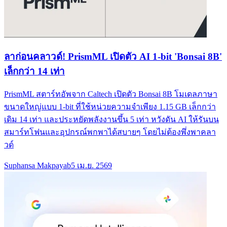
ลาก่อนคลาวด์! PrismML เปิดตัว AI 1-bit 'Bonsai 8B'
เล็กกว่า 14 เท่า
PrismML สตาร์ทอัพจาก Caltech เปิดตัว Bonsai 8B โมเดลภาษา
ขนาดใหญ่แบบ 1-bit ที่ใช้หน่วยความจำเพียง 1.15 GB เล็กกว่า
เดิม 14 เท่า และประหยัดพลังงานขึ้น 5 เท่า หวังดัน AI ให้รันบน
สมาร์ทโฟนและอุปกรณ์พกพาได้สบายๆ โดยไม่ต้องพึ่งพาคลา
วด์
Suphansa Makpayab
5 เม.ย. 2569