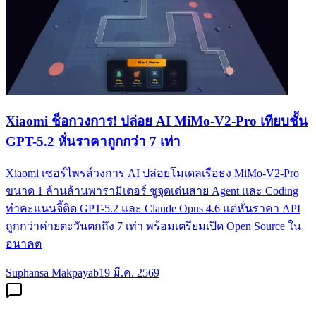
Xiaomi ช็อกวงการ! ปล่อย AI MiMo-V2-Pro เทียบชั้น
GPT-5.2 หั่นราคาถูกกว่า 7 เท่า
Xiaomi เซอร์ไพรส์วงการ AI ปล่อยโมเดลเรือธง MiMo-V2-Pro
ขนาด 1 ล้านล้านพารามิเตอร์ ชูจุดเด่นสาย Agent และ Coding
ทำคะแนนจี้ติด GPT-5.2 และ Claude Opus 4.6 แต่หั่นราคา API
ถูกกว่าค่ายตะวันตกถึง 7 เท่า พร้อมเตรียมเปิด Open Source ใน
อนาคต
Suphansa Makpayab
19 มี.ค. 2569