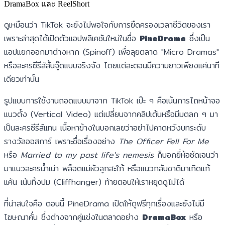
DramaBox และ ReelShort
ดูเหมือนว่า TikTok จะยังไม่พอใจกับการยึดครองเวลาชีวิตของเรา
เพราะล่าสุดได้เปิดตัวแอปพลิเคชันใหม่ในชื่อ
PineDrama
ซึ่งเป็น
แอปแยกออกมาต่างหาก (Spinoff) เพื่อลุยตลาด "Micro Dramas"
หรือละครซีรีส์สั้นจู๊ดแบบจริงจัง โดยแต่ละตอนมีความยาวเพียงแค่นาที
เดียวเท่านั้น
รูปแบบการใช้งานถอดแบบมาจาก TikTok เป๊ะ ๆ คือเน้นการไถหน้าจอ
แนวตั้ง (Vertical Video) แต่เปลี่ยนจากคลิปเต้นหรือมีมตลก ๆ มา
เป็นละครซีรีส์แทน เนื้อหาข้างในบอกเลยว่าอย่าไปคาดหวังบทระดับ
รางวัลออสการ์ เพราะชื่อเรื่องอย่าง
The Officer Fell For Me
หรือ
Married to my past life's nemesis
ก็บอกยี่ห้อชัดเจนว่า
มาแนวละครน้ำเน่า พล็อตแม่ผัวลูกสะใภ้ หรือแนวกลับชาติมาเกิดแก้
แค้น เน้นทิ้งปม (Cliffhanger) ท้ายตอนให้เราหยุดดูไม่ได้
ที่น่าสนใจคือ ตอนนี้ PineDrama เปิดให้ดูฟรีทุกเรื่องและยังไม่มี
โฆษณาคั่น ซึ่งต่างจากคู่แข่งในตลาดอย่าง
DramaBox
หรือ