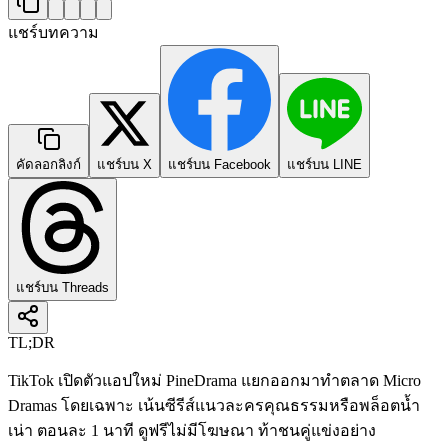
แชร์บทความ
คัดลอกลิงก์
แชร์บน X
แชร์บน Facebook
แชร์บน LINE
แชร์บน Threads
TL;DR
TikTok เปิดตัวแอปใหม่ PineDrama แยกออกมาทำตลาด Micro
Dramas โดยเฉพาะ เน้นซีรีส์แนวละครคุณธรรมหรือพล็อตน้ำ
เน่า ตอนละ 1 นาที ดูฟรีไม่มีโฆษณา ท้าชนคู่แข่งอย่าง