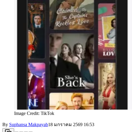
Image Credit: TikTok
By
Suphansa Makpayab
18 มกราคม 2569
16:53