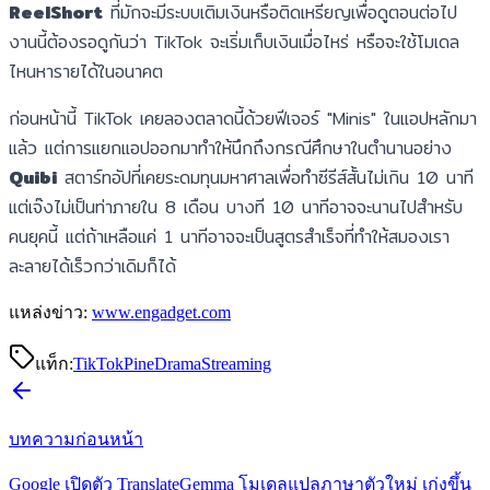
ReelShort
ที่มักจะมีระบบเติมเงินหรือติดเหรียญเพื่อดูตอนต่อไป
งานนี้ต้องรอดูกันว่า TikTok จะเริ่มเก็บเงินเมื่อไหร่ หรือจะใช้โมเดล
ไหนหารายได้ในอนาคต
ก่อนหน้านี้ TikTok เคยลองตลาดนี้ด้วยฟีเจอร์ "Minis" ในแอปหลักมา
แล้ว แต่การแยกแอปออกมาทำให้นึกถึงกรณีศึกษาในตำนานอย่าง
Quibi
สตาร์ทอัปที่เคยระดมทุนมหาศาลเพื่อทำซีรีส์สั้นไม่เกิน 10 นาที
แต่เจ๊งไม่เป็นท่าภายใน 8 เดือน บางที 10 นาทีอาจจะนานไปสำหรับ
คนยุคนี้ แต่ถ้าเหลือแค่ 1 นาทีอาจจะเป็นสูตรสำเร็จที่ทำให้สมองเรา
ละลายได้เร็วกว่าเดิมก็ได้
แหล่งข่าว:
www.engadget.com
แท็ก:
TikTok
PineDrama
Streaming
บทความก่อนหน้า
Google เปิดตัว TranslateGemma โมเดลแปลภาษาตัวใหม่ เก่งขึ้น