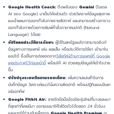
Google Health Coach:
ดึงพลังของ
Gemini
(โมเดล
AI ของ Google) มาเป็นโค้ชส่วนตัว ช่วยวิเคราะห์ข้อมูลสุขภาพ
แนะนำแผนการออกกำลังกายรายสัปดาห์ และสามารถสร้างตาราง
ออกกำลังกายด้วยการพิมพ์คำสั่งภาษาคนปกติ (Natural
Language) ได้เลย
อัปโหลดประวัติการรักษา:
ผู้ใช้ในสหรัฐอเมริกาสามารถซิงก์
ข้อมูลทางการแพทย์ เช่น ผลแล็บ หรือประวัติการใช้ยา เข้ามาใน
แอปได้ ซึ่งเป็นการต่อยอดจาก
วิสัยทัศน์ด้านการแพทย์ที่ Google
เคยประกาศไว้ก่อนหน้านี้
พร้อมให้ AI ช่วยสรุปข้อมูลให้เข้าใจง่าย
ขึ้น
ปรับปรุงระบบติดตามรอบเดือน:
เพิ่มความแม่นยำในการ
บันทึกข้อมูล วิเคราะห์แนวโน้มความผิดปกติ พร้อมปฏิทินแบบอินเท
อร์แอกทีฟ
Google Fitbit Air:
สายรัดข้อมืออัจฉริยะรุ่นใหม่ที่บางและเบา
ที่สุดเท่าที่เคยมีมา ออกแบบมาให้ใส่ติดตัวได้ตลอด 24 ชั่วโมง
และหากใช้ร่วมกับแพ็กเกจ
Google Health Premium
จะ