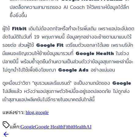
ปลดล็อกความสามารถของ AI Coach ให้วิเคราะห์ข้อมูลได้ลึก
ซึ้งยิ่งขึ้น
ผู้ใช้
Fitbit
เดิมไม่ต้องตกใจหรือทำอะไรเพิ่มเติม เพราะแอปจะอัปเดต
อัตโนมัติในวันที่ 19 พฤษภาคมนี้ ข้อมูลทุกอย่างจะย้ายตามมาแบบไร้
รอยต่อ ส่วนผู้ใช้
Google Fit
เตรียมตัวบอกลาได้เลย เพราะบริษัท
มีแผนจะเชิญชวนให้ย้ายข้อมูลมารวมที่
Google Health
ในช่วง
ปลายปีนี้ พร้อมย้ำจุดยืนด้านความเป็นส่วนตัวว่าข้อมูลสุขภาพเหล่านี้จะ
ไม่ถูกนำไปใช้เพื่อยิงโฆษณา
Google Ads
อย่างแน่นอน
ดูเหมือนว่าวิชา "ยุบรวมและรีแบรนด์" จะเป็นงานถนัดของ
Google
ไปเสียแล้ว หวังว่าแอปสุขภาพตัวใหม่นี้จะอยู่รอดปลอดภัย ไม่ถูกส่ง
เข้าสุสานแอปพลิเคชันไปอีกรายในอนาคตอันใกล้นี้
แหล่งข่าว:
blog.google
แท็ก:
Google
Google Health
Fitbit
Health
AI