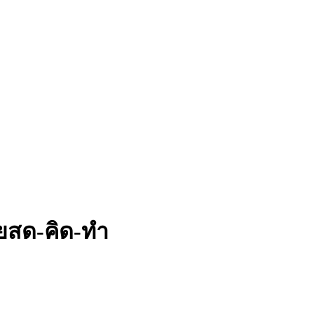
ุยสด-คิด-ทำ