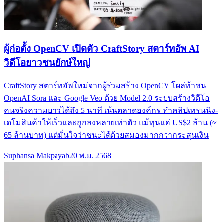
ผู้ก่อตั้ง OpenCV เปิดตัว CraftStory สตาร์ทอัพ AI
วิดีโอยาวชนยักษ์ใหญ่
CraftStory สตาร์ทอัพใหม่จากผู้ร่วมสร้าง OpenCV โผล่ท้าชน
OpenAI Sora และ Google Veo ด้วย Model 2.0 ระบบสร้างวิดีโอ
คนจริงความยาวได้ถึง 5 นาที เน้นตลาดองค์กร ทำคลิปเทรนนิง-
เดโมสินค้าให้เร็วและถูกลงหลายเท่าตัว แม้ทุนแค่ US$2 ล้าน (≈
65 ล้านบาท) แต่มั่นใจว่าชนะได้ด้วยสมองมากกว่ากระสุนเงิน
Suphansa Makpayab
20 พ.ย. 2568