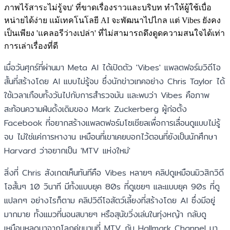
ภาพไร้สาระไม่รู้จบ' ที่ขาดเรื่องราวและบริบท ทำให้ผู้ใช้เบื่อ
หน่ายได้ง่าย แม้เทคโนโลยี AI จะพัฒนาไปไกล แต่ Vibes ยังคง
เป็นเพียง 'แคลอรีว่างเปล่า' ที่ไม่สามารถดึงดูดความสนใจได้เท่า
การเล่าเรื่องที่ดี
เมื่อวันศุกร์ที่ผ่านมา Meta AI ได้เปิดตัว 'Vibes' แพลตฟอร์มวิดีโอ
สั้นที่สร้างโดย AI แบบไม่รู้จบ ซึ่งนักข่าวเทคอย่าง Chris Taylor ได้
ใช้เวลาเกือบทั้งวันไปกับการสำรวจมัน และพบว่า Vibes คือภาพ
สะท้อนความฝันดั้งเดิมของ Mark Zuckerberg ผู้ก่อตั้ง
Facebook ที่อยากสร้างแพลตฟอร์มโซเชียลเพื่อการเลื่อนดูแบบไม่รู้
จบ ไม่ใช่แค่การหางาน เหมือนที่เขาเคยบอกไว้ตอนที่ยังเป็นนักศึกษา
Harvard ว่าอยากเป็น 'MTV แห่งใหม่'
สิ่งที่ Chris สังเกตเห็นทันทีคือ Vibes หลายๆ คลิปดูเหมือนมิวสิกวิดี
โอสั้นๆ 10 วินาที มีทั้งแบบยุค 80s ที่ดูเชยๆ และแบบยุค 90s ที่ดู
แปลกๆ อย่างไรก็ตาม คลิปวิดีโอสัตว์เลี้ยงที่สร้างโดย AI ซึ่งมีอยู่
มากมาย ทั้งแมวที่นอนสบายๆ หรือสุนัขวิ่งเล่นในทุ่งหญ้า กลับดู
เหมือนหลุดมาจากโลกคู่ขนานที่ MTV กับ Hallmark Channel มา