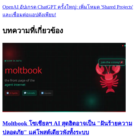
OpenAI อัปเกรด ChatGPT ครั้งใหญ่: เพิ่มโหมด 'Shared Projects'
และเชื่อมต่อแอปดังเพียบ!
บทความที่เกี่ยวข้อง
Moltbook โซเชียลฯ AI สุดฮิตอาจเป็น "ฝันร้ายความ
ปลอดภัย" แค่โพสต์เดียวพังทั้งระบบ