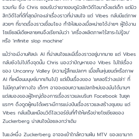
รวมกัน ซึ่ง Chris ยอมรับว่าเขาชอบดูมิวสิกวิดีโอมาตั้งแต่เด็ก แต่มิว
สิกวิดีโอที่ดีที่สุดมักจะเล่าเรื่องราวที่น่าสนใจ แต่ Vibes กลับมีแต่ภาพ
สวยๆ ที่ขาดเรื่องราวเชื่อมโยง ทำให้สมองเบื่อหน่ายได้ง่ายๆ ผู้ใช้งาน
โซเชียลมีเดียหลายคนจึงเรียกมันว่า 'เครื่องผลิตภาพไร้สาระไม่รู้จบ'
หรือ 'infinite slop machine'
แม้ว่าจะมีงานศิลปะ AI ที่น่าสนใจและมีเรื่องราวอยู่มากมาย แต่ Vibes
กลับยังไม่ไปถึงจุดนั้น Chris มองว่าปัญหาของ Vibes ไม่ใช่เรื่อง
ของ Uncanny Valley (ความรู้สึกแปลกๆ เมื่อเห็นหุ่นยนต์หรือภาพ
AI ที่เหมือนมนุษย์มากเกินไป) แต่เป็นเรื่องของ 'แคลอรีว่างเปล่า' ที่
ไม่มีคุณค่าทางใจ เด็กๆ อาจจะชอบความแปลกใหม่ของมันได้นานๆ
แต่สมองของผู้ใหญ่ต้องการเรื่องราวและบริบท Facebook ในยุค
แรกๆ ดึงดูดผู้คนได้เพราะมีการแบ่งปันเรื่องราวและสร้างชุมชน แต่
Vibes กลับเป็นเหมือนวิดีโอเวอร์ชันที่ทำให้เครือข่ายโซเชียลของ
Zuckerberg น่าสนใจน้อยลงกว่าเดิม
ในแง่หนึ่ง Zuckerberg อาจจะเข้าใกล้ความฝัน MTV ของเขามาก