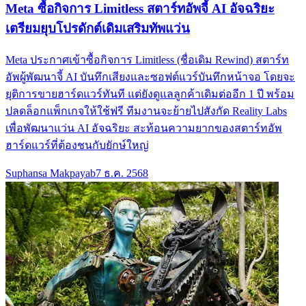
Meta ซื้อกิจการ Limitless สตาร์ทอัพจี้ AI อัจฉริยะ
เตรียมยุบโปรดักต์เดิมเสริมทัพแว่น
Meta ประกาศเข้าซื้อกิจการ Limitless (ชื่อเดิม Rewind) สตาร์ท
อัพผู้พัฒนาจี้ AI บันทึกเสียงและซอฟต์แวร์บันทึกหน้าจอ โดยจะ
ยุติการขายฮาร์ดแวร์ทันที แต่ยังดูแลลูกค้าเดิมต่ออีก 1 ปี พร้อม
ปลดล็อกแพ็กเกจให้ใช้ฟรี ทีมงานจะย้ายไปสังกัด Reality Labs
เพื่อพัฒนาแว่น AI อัจฉริยะ สะท้อนความยากของสตาร์ทอัพ
ฮาร์ดแวร์ที่ต้องชนกับยักษ์ใหญ่
Suphansa Makpayab
7 ธ.ค. 2568