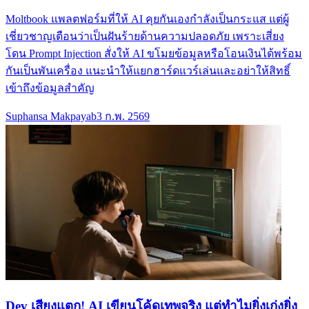
Moltbook แพลตฟอร์มที่ให้ AI คุยกันเองกำลังเป็นกระแส แต่ผู้
เชี่ยวชาญเตือนว่าเป็นฝันร้ายด้านความปลอดภัย เพราะเสี่ยง
โดน Prompt Injection สั่งให้ AI ขโมยข้อมูลหรือโอนเงินได้พร้อม
กันเป็นพันเครื่อง แนะนำให้แยกฮาร์ดแวร์เล่นและอย่าให้สิทธิ์
เข้าถึงข้อมูลสำคัญ
Suphansa Makpayab
3 ก.พ. 2569
Dev เสียงแตก! AI เขียนโค้ดเทพจริง แต่ทำไมยิ่งเก่งยิ่ง