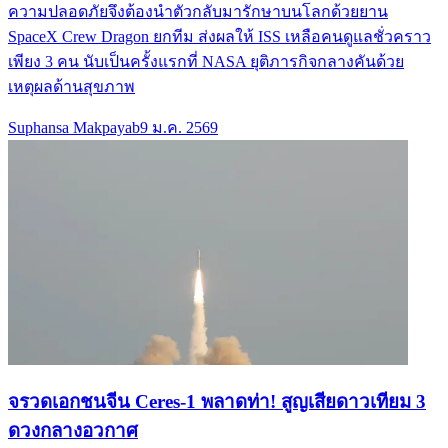
ความปลอดภัยจึงต้องนำตัวกลับมารักษาบนโลกด้วยยาน
SpaceX Crew Dragon ยกทีม ส่งผลให้ ISS เหลือคนดูแลชั่วคราว
เพียง 3 คน นับเป็นครั้งแรกที่ NASA ยุติภารกิจกลางคันด้วย
เหตุผลด้านสุขภาพ
Suphansa Makpayab
9 ม.ค. 2569
จรวดเอกชนจีน Ceres-1 พลาดท่า! สูญเสียดาวเทียม 3
ดวงกลางอวกาศ