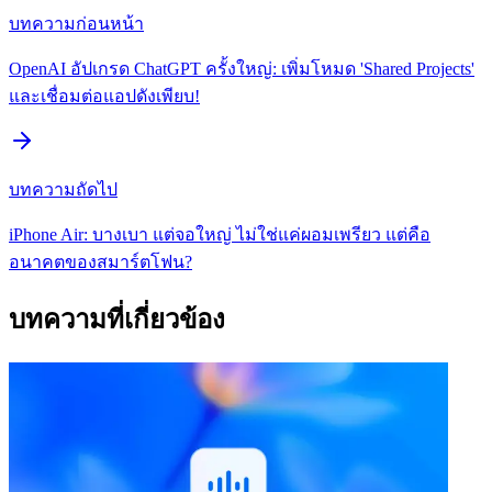
บทความก่อนหน้า
OpenAI อัปเกรด ChatGPT ครั้งใหญ่: เพิ่มโหมด 'Shared Projects'
และเชื่อมต่อแอปดังเพียบ!
บทความถัดไป
iPhone Air: บางเบา แต่จอใหญ่ ไม่ใช่แค่ผอมเพรียว แต่คือ
อนาคตของสมาร์ตโฟน?
บทความที่เกี่ยวข้อง