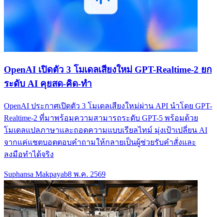
OpenAI เปิดตัว 3 โมเดลเสียงใหม่ GPT-Realtime-2 ยก
ระดับ AI คุยสด-คิด-ทำ
OpenAI ประกาศเปิดตัว 3 โมเดลเสียงใหม่ผ่าน API นำโดย GPT-
Realtime-2 ที่มาพร้อมความสามารถระดับ GPT-5 พร้อมด้วย
โมเดลแปลภาษาและถอดความแบบเรียลไทม์ มุ่งเป้าเปลี่ยน AI
จากแค่แชตบอตตอบคำถามให้กลายเป็นผู้ช่วยรับคำสั่งและ
ลงมือทำได้จริง
Suphansa Makpayab
8 พ.ค. 2569