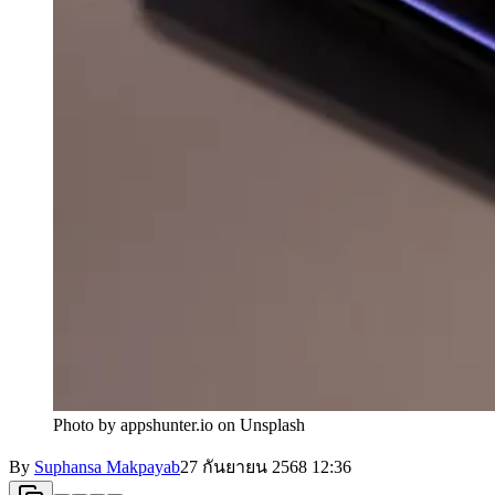
Photo by appshunter.io on Unsplash
By
Suphansa Makpayab
27 กันยายน 2568
12:36