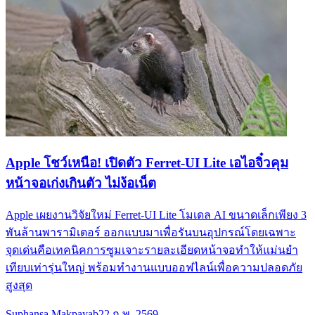
Apple โชว์เหนือ! เปิดตัว Ferret-UI Lite เอไอจิ๋วคุม
หน้าจอเก่งเกินตัว ไม่ง้อเน็ต
Apple เผยงานวิจัยใหม่ Ferret-UI Lite โมเดล AI ขนาดเล็กเพียง 3
พันล้านพารามิเตอร์ ออกแบบมาเพื่อรันบนอุปกรณ์โดยเฉพาะ
จุดเด่นคือเทคนิคการซูมเจาะรายละเอียดหน้าจอทำให้แม่นยำ
เทียบเท่ารุ่นใหญ่ พร้อมทำงานแบบออฟไลน์เพื่อความปลอดภัย
สูงสุด
Suphansa Makpayab
22 ก.พ. 2569