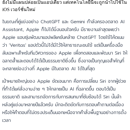
ยังไม่มีแผนปล่อยเป็นแอปเดี่ยว แต่เทคโนโลยีนี้จะถูกนำไปใช้ใน
iOS เวอร์ชั่นใหม่
ในขณะที่คู่แข่งอย่าง ChatGPT และ Gemini กำลังครองตลาด AI
Assistant, Apple ก็ไม่ได้นิ่งนอนใจครับ มีรายงานล่าสุดเผยว่า
Apple แอบซุ่มพัฒนาแอปพลิเคชันคล้าย ChatGPT โดยใช้โค้ดเนม
ว่า 'Veritas' แอปตัวนี้ไม่ได้มีไว้ให้สาธารณะชนใช้ แต่เป็นเครื่องมือ
ลับเฉพาะสำหรับทีมวิศวกรของ Apple เพื่อทดสอบและพัฒนา Siri ให้
ฉลาดล้ำและตอบโต้ได้เป็นธรรมชาติยิ่งขึ้น ซึ่งอาจเป็นกุญแจสำคัญที่
จะทลายช่องว่างที่ Apple มีในตลาด AI ได้ในที่สุด
เป้าหมายใหญ่ของ Apple ชัดเจนมาก คือการเปลี่ยน Siri จากผู้ช่วย
ที่ทำได้แค่สั่งงานง่าย ๆ ให้กลายเป็น AI ที่ฉลาดขึ้น ตอบโต้เป็น
ธรรมชาติ และสามารถจัดการกับการสนทนาที่ซับซ้อนได้ Siri นั้นล้า
หลังคู่แข่งมาหลายปีแล้วครับ มักจะติดขัดกับการตอบคำถามต่อเนื่อง
หรือให้คำตอบที่ไม่ตรงประเด็นนอกเหนือจากคำสั่งพื้นฐานอย่างการตั้ง
เวลา