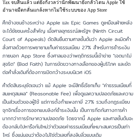
Tax จบสิ้นแล้ว แต่ยังกังวลว่านักพัฒนายังกลัวโดน Apple ใช้
อำนาจมืดกลั่นแกล้งหากไม่ใช้ระบบของ App Store
ศึกช้างชนช้างระหว่าง Apple และ Epic Games ดูเหมือนฝ่ายหลัง
จะได้ชัยชนะครั้งสำคัญ เมื่อศาลอุทธรณ์สหรัฐฯ (Ninth Circuit
Court of Appeals) ตัดสินยืนตามศาลชั้นต้นว่า Apple ละเมิดคำ
สั่งศาลด้วยการพยายามเก็บค่าธรรมเนียม 27% สำหรับการชำระเงิน
ภายนอก App Store ซึ่งศาลมองว่าพฤติกรรมนี้เข้าข่าย "เจตนาไม่
สุจริต" (Bad Faith) ในการขัดขวางทางเลือกของผู้บริโภค และขัด
ต่อคำสั่งเดิมที่ต้องการเปิดกว้างระบบนิเวศ iOS
คำตัดสินระบุชัดเจนว่า แม้ Apple จะมีสิทธิ์เรียกเก็บ "ค่าธรรมเนียมที่
สมเหตุสมผล" (Reasonable Fee) เพื่อดูแลความปลอดภัยและความ
เป็นส่วนตัวของผู้ใช้ แต่การตั้งกำแพงภาษี 27% รวมถึงกฎระเบียบ
จุกจิกเรื่องการออกแบบลิงก์ชำระเงินนั้น เป็นการกีดกันทางการค้า
มากกว่าการรักษาความปลอดภัย โดยจากนี้ Apple และศาลชั้นต้นจะ
ต้องกลับไปหารือกันใหม่ว่าตัวเลขค่าธรรมเนียมที่เหมาะสมควรเป็นเท่า
ไหร่ ซึ่งแน่นอนว่าต้องไม่ใช่ตัวเลขที่สูงลิบลิ่วแบบเดิม