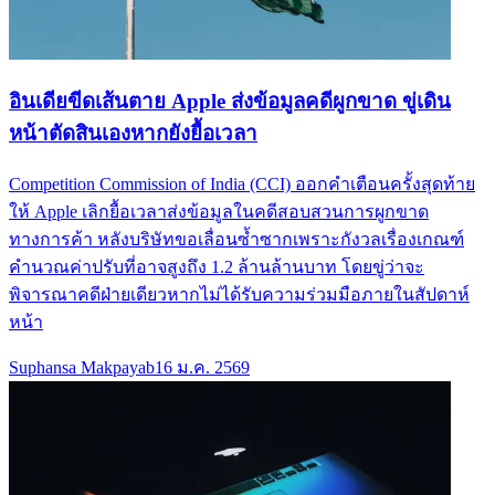
อินเดียขีดเส้นตาย Apple ส่งข้อมูลคดีผูกขาด ขู่เดิน
หน้าตัดสินเองหากยังยื้อเวลา
Competition Commission of India (CCI) ออกคำเตือนครั้งสุดท้าย
ให้ Apple เลิกยื้อเวลาส่งข้อมูลในคดีสอบสวนการผูกขาด
ทางการค้า หลังบริษัทขอเลื่อนซ้ำซากเพราะกังวลเรื่องเกณฑ์
คำนวณค่าปรับที่อาจสูงถึง 1.2 ล้านล้านบาท โดยขู่ว่าจะ
พิจารณาคดีฝ่ายเดียวหากไม่ได้รับความร่วมมือภายในสัปดาห์
หน้า
Suphansa Makpayab
16 ม.ค. 2569