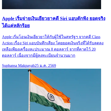
Apple เริ่มจ่ายเงินเยียวยาคดี Siri แอบดักฟัง ยอดจริง
ได้แค่หลักร้อย
Apple เริ่มโอนเงินเยียวยาให้กับผู้ใช้ในสหรัฐฯ จากคดี Class
Action เรื่อง Siri แอบบันทึกเสียง โดยยอดเงินจริงที่ได้รับลดลง
เหลือเพียงเครื่องละประมาณ 8 ดอลลาร์ จากที่คาดไว้ 20
ดอลลาร์ เนื่องจากมีผู้ลงทะเบียนจำนวนมาก
Suphansa Makpayab
25 ม.ค. 2569