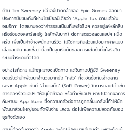
ด้าน Tim Sweeney ซีอีโอฝีปากกล้าของ Epic Games ออกมา
ประกาศชัยชนะทันทีผ่านโซเชียลมีเดียว่า "Apple Tax ตายแล้วใน
อเมริกา" โดยเขามองว่าค่าธรรมเนียมที่แฟร์จริงๆ ควรอยู่แค่หลักสิบ
หรือร้อยดอลลาร์สหรัฐ (หลักพันบาท) ต่อการตรวจสอบแอปฯ หนึ่ง
ครั้ง เพื่อเป็นค่าจ้างพนักงานรีวิว ไม่ใช่การกินส่วนแบ่งมหาศาลแบบ
เสือนอนกิน และเชื่อว่านี่จะเป็นจุดเริ่มต้นของการแข่งขันที่แท้จริงใน
ระบบชำระเงินทั่วโลก
อย่างไรก็ตาม แม้กฎหมายจะเปิดทาง แต่ในทางปฏิบัติ Sweeney
ยอมรับว่านักพัฒนาจำนวนมากยัง "กลัว" ที่จะงัดข้อกับเจ้าตลาด
เพราะ Apple ยังมี "อำนาจมืด" (Soft Power) ในการตอบโต้ เช่น
การดองรีวิวแอปฯ ให้อนุมัติช้าลง หรือทำให้แอปฯ หายไปจากผลการ
ค้นหาบน App Store ซึ่งความกลัวต่อการถูกกลั่นแกล้งนี้ทำให้นัก
พัฒนาส่วนใหญ่ยอมกัดฟันจ่าย 30% ต่อไปเพื่อความปลอดภัยของ
ธุรกิจตัวเอง
งานนี้ต้องจับตาดูว่า Apple จะงัดไม้ไหนมาแก้เกมต่อ เพราะถึงแม้