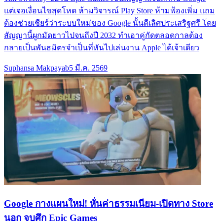
แต่เจอเงื่อนไขสุดโหด ห้ามวิจารณ์ Play Store ห้ามฟ้องเพิ่ม แถม
ต้องช่วยเชียร์ว่าระบบใหม่ของ Google นั้นดีเลิศประเสริฐศรี โดย
สัญญานี้ผูกมัดยาวไปจนถึงปี 2032 ทำเอาคู่กัดตลอดกาลต้อง
กลายเป็นพันธมิตรจำเป็นที่หันไปเล่นงาน Apple ได้เจ้าเดียว
Suphansa Makpayab
5 มี.ค. 2569
Google กางแผนใหม่! หั่นค่าธรรมเนียม-เปิดทาง Store
นอก จบศึก Epic Games