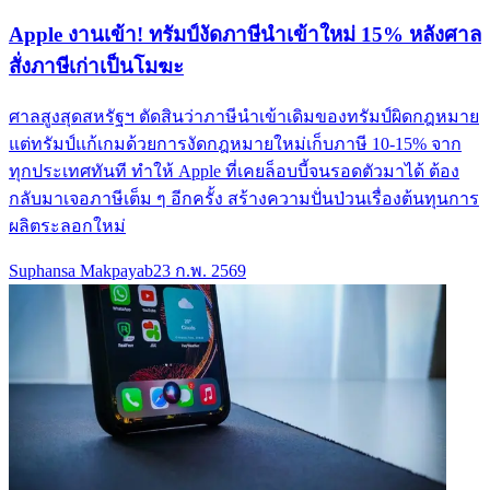
Apple งานเข้า! ทรัมป์งัดภาษีนำเข้าใหม่ 15% หลังศาล
สั่งภาษีเก่าเป็นโมฆะ
ศาลสูงสุดสหรัฐฯ ตัดสินว่าภาษีนำเข้าเดิมของทรัมป์ผิดกฎหมาย
แต่ทรัมป์แก้เกมด้วยการงัดกฎหมายใหม่เก็บภาษี 10-15% จาก
ทุกประเทศทันที ทำให้ Apple ที่เคยล็อบบี้จนรอดตัวมาได้ ต้อง
กลับมาเจอภาษีเต็ม ๆ อีกครั้ง สร้างความปั่นป่วนเรื่องต้นทุนการ
ผลิตระลอกใหม่
Suphansa Makpayab
23 ก.พ. 2569