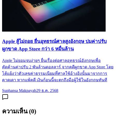
Apple สู้ไม่ถอย ยื่นอุทธรณ์ศาลสูงอังกฤษ ปมค่าปรับ
ผูกขาด App Store กว่า 6 หมื่นล้าน
Apple ไม่ยอมจบง่ายๆ ยื่นเรื่องต่อศาลอุทธรณ์อังกฤษเพื่อ
คัดค้านค่าปรับ 2 พันล้านดอลลาร์ จากคดีผูกขาด App Store โดย
โต้แย้งว่าตัวเลขค่าธรรมเนียมที่ศาลใช้อ้างอิงนั้นมาจากการ
คาดเดา หากแพ้คดี เงินก้อนนี้จะตกถึงมือผู้ใช้ในอังกฤษทันที
Suphansa Makpayab
29 ธ.ค. 2568
ความเห็น (
0
)