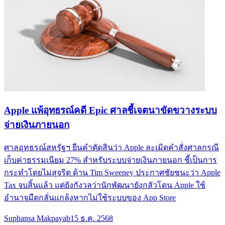
Apple แพ้อุทธรณ์คดี Epic ศาลชี้เจตนาขัดขวางระบบ
จ่ายเงินภายนอก
ศาลอุทธรณ์สหรัฐฯ ยืนคำตัดสินว่า Apple ละเมิดคำสั่งศาลกรณี
เก็บค่าธรรมเนียม 27% สำหรับระบบจ่ายเงินภายนอก ชี้เป็นการ
กระทำโดยไม่สุจริต ด้าน Tim Sweeney ประกาศชัยชนะว่า Apple
Tax จบสิ้นแล้ว แต่ยังกังวลว่านักพัฒนายังกลัวโดน Apple ใช้
อำนาจมืดกลั่นแกล้งหากไม่ใช้ระบบของ App Store
Suphansa Makpayab
15 ธ.ค. 2568