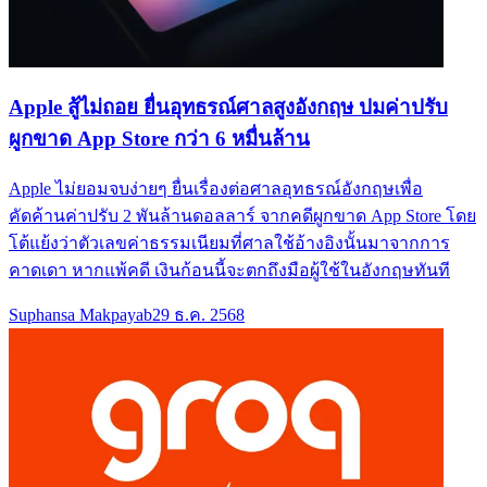
Apple สู้ไม่ถอย ยื่นอุทธรณ์ศาลสูงอังกฤษ ปมค่าปรับ
ผูกขาด App Store กว่า 6 หมื่นล้าน
Apple ไม่ยอมจบง่ายๆ ยื่นเรื่องต่อศาลอุทธรณ์อังกฤษเพื่อ
คัดค้านค่าปรับ 2 พันล้านดอลลาร์ จากคดีผูกขาด App Store โดย
โต้แย้งว่าตัวเลขค่าธรรมเนียมที่ศาลใช้อ้างอิงนั้นมาจากการ
คาดเดา หากแพ้คดี เงินก้อนนี้จะตกถึงมือผู้ใช้ในอังกฤษทันที
Suphansa Makpayab
29 ธ.ค. 2568