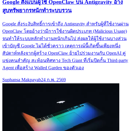
Google สั่งแบนผู้ใช้ OpenClaw บน Antigravity อ้าง
สูบทรัพยากรหนักทำระบบรวน
Google สั่งระงับสิทธิ์การเข้าถึง Antigravity สำหรับผู้ที่ใช้งานผ่าน
OpenClaw โดยอ้างว่ามีการใช้งานผิดประเภท (Malicious Usage)
จนทำให้ระบบหลักทำงานหนักเกินไป ส่งผลให้ผู้ใช้งานบางส่วน
เข้าบัญชี Google ไม่ได้ชั่วคราว เหตุการณ์นี้เกิดขึ้นเพียงหนึ่ง
สัปดาห์หลังจากผู้สร้าง OpenClaw ย้ายไปร่วมงานกับ OpenAI คู่
แข่งคนสำคัญ สะท้อนทิศทาง Tech Giant ที่เริ่มปิดกั้น Third-party
Agent เพื่อสร้าง Walled Garden ของตัวเอง
Suphansa Makpayab
24 ก.พ. 2569