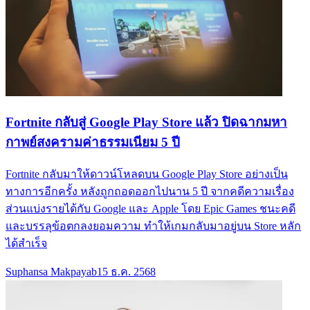
Fortnite กลับสู่ Google Play Store แล้ว ปิดฉากมหา
กาพย์สงครามค่าธรรมเนียม 5 ปี
Fortnite กลับมาให้ดาวน์โหลดบน Google Play Store อย่างเป็น
ทางการอีกครั้ง หลังถูกถอดออกไปนาน 5 ปี จากคดีความเรื่อง
ส่วนแบ่งรายได้กับ Google และ Apple โดย Epic Games ชนะคดี
และบรรลุข้อตกลงยอมความ ทำให้เกมกลับมาอยู่บน Store หลัก
ได้สำเร็จ
Suphansa Makpayab
15 ธ.ค. 2568