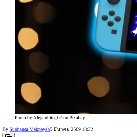
Photo by Alejandrito_07 on Pixabay
By
Suphansa Makpayab
5 มีนาคม 2569
13:32