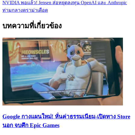
NVIDIA พอแล้ว! Jensen ส่อหยุดลงทุน OpenAI และ Anthropic
ท่ามกลางดราม่าเดือด
บทความที่เกี่ยวข้อง
Google กางแผนใหม่! หั่นค่าธรรมเนียม-เปิดทาง Store
นอก จบศึก Epic Games