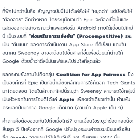
ที่พีคไปกว่านั้นคือ สัญญาฉบับนี้ไม่ได้แค่สั่งให้ "หยุดด่า" แต่บังคับให้
"ต้องอวย" อีกต่างหาก โดยระบุชัดเจนว่า Epic จะต้องเชื่อมั่นและ
แสดงออกต่อสาธารณะว่าแพลตฟอร์ม Android ภายใต้เงื่อนไขใหม่
นี้ เป็นระบบที่
"ส่งเสริมการแข่งขัน" (Procompetitive)
และ
เป็น "ต้นแบบ" ของการดำเนินงาน App Store ที่ดีเยี่ยม แถมใน
อนาคต Sweeney อาจจะต้องไปขึ้นศาลที่อื่นเพื่อช่วยแก้ต่างให้
Google ด้วยซ้ำว่าดีลนี้มันแฟร์และโปร่งใสที่สุดแล้ว
ผลกระทบยังลามไปถึงกลุ่ม
Coalition for App Fairness
ซึ่ง
เป็นองค์กรที่ Epic เป็นท่อน้ำเลี้ยงหลักในการใช้กัดจิก Tech Giants
มาโดยตลอด โดยในสัญญาใหม่นี้ระบุว่า Sweeney สามารถใช้กลุ่มนี้
เป็นหัวหอกในการโจมตีได้แค่
Apple
เพียงเจ้าเดียวเท่านั้น ห้ามหัน
กระบอกปืนมาทาง Google เด็ดขาด (งานเข้า Apple เต็ม ๆ)
คำถามคือต้องอวยกันไปถึงเมื่อไหร่? ตามเงื่อนไขระบุว่าข้อตกลงนี้จะ
สิ้นสุด 5 ปีหลังจากที่ Google ปรับปรุงระบบค่าธรรมเนียมเสร็จสิ้น
ซึ่ง Google วางแผนไว้ไม่เกินวันที่ 30 กันยายน 2027 นั่น