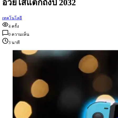
อวยไส้แตกถึงปี 2032
เทคโนโลยี
4
ครั้ง
0
ความเห็น
3 นาที