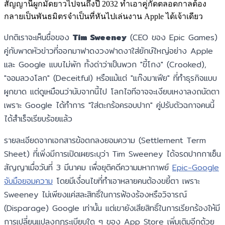
สัญญานี้ผูกมัดยาวไปจนถึงปี 2032 ทำเอาคู่กัดตลอดกาลต้อง
กลายเป็นพันธมิตรจำเป็นที่หันไปเล่นงาน Apple ได้เจ้าเดียว
ปกติเราจะเห็นชื่อของ
Tim Sweeney
(CEO ของ Epic Games)
คู่กับพาดหัวข่าวที่ออกมาฟาดงวงฟาดงาใส่ยักษ์ใหญ่อย่าง Apple
และ Google แบบไม่พัก ทั้งด่าว่าเป็นพวก "ขี้โกง" (Crooked),
"จอมลวงโลก" (Deceitful) หรือแม้แต่ "แก๊งมาเฟีย" ที่ทำธุรกิจแบบ
ผูกขาด แต่ดูเหมือนว่านับจากนี้ไป โลกไอทีอาจจะเงียบเหงาลงถนัดตา
เพราะ Google ได้ทำการ "ใส่ตะกร้อครอบปาก" คู่ปรับตัวฉกาจคนนี้
ได้สำเร็จเรียบร้อยแล้ว
รายละเอียดจากเอกสารข้อตกลงยอมความ (Settlement Term
Sheet) ที่เพิ่งมีการเปิดเผยระบุว่า Tim Sweeney ได้จรดปากกาเซ็น
สัญญาเมื่อวันที่ 3 มีนาคม เพื่อยุติคดีความมหากาพย์
Epic-Google
จับมือยอมความ
โดยมีเงื่อนไขที่ทำเอาหลายคนต้องขยี้ตา เพราะ
Sweeney ไม่เพียงแค่สละสิทธิ์ในการฟ้องร้องหรือวิจารณ์
(Disparage) Google เท่านั้น แต่เขายังเสียสิทธิ์ในการเรียกร้องให้มี
การเปลี่ยนแปลงกฎระเบียบใด ๆ ของ App Store เพิ่มเติมอีกด้วย