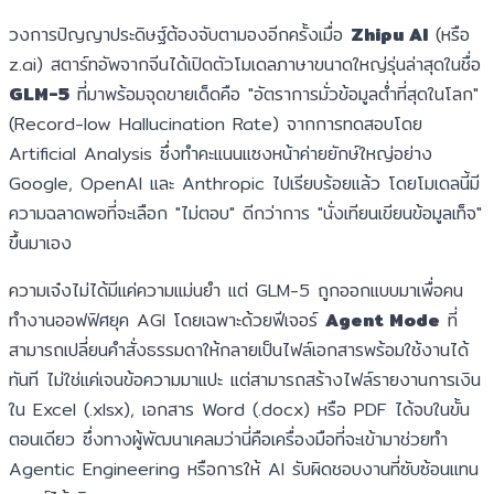
วงการปัญญาประดิษฐ์ต้องจับตามองอีกครั้งเมื่อ
Zhipu AI
(หรือ
z.ai) สตาร์ทอัพจากจีนได้เปิดตัวโมเดลภาษาขนาดใหญ่รุ่นล่าสุดในชื่อ
GLM-5
ที่มาพร้อมจุดขายเด็ดคือ "อัตราการมั่วข้อมูลต่ำที่สุดในโลก"
(Record-low Hallucination Rate) จากการทดสอบโดย
Artificial Analysis ซึ่งทำคะแนนแซงหน้าค่ายยักษ์ใหญ่อย่าง
Google, OpenAI และ Anthropic ไปเรียบร้อยแล้ว โดยโมเดลนี้มี
ความฉลาดพอที่จะเลือก "ไม่ตอบ" ดีกว่าการ "นั่งเทียนเขียนข้อมูลเท็จ"
ขึ้นมาเอง
ความเจ๋งไม่ได้มีแค่ความแม่นยำ แต่ GLM-5 ถูกออกแบบมาเพื่อคน
ทำงานออฟฟิศยุค AGI โดยเฉพาะด้วยฟีเจอร์
Agent Mode
ที่
สามารถเปลี่ยนคำสั่งธรรมดาให้กลายเป็นไฟล์เอกสารพร้อมใช้งานได้
ทันที ไม่ใช่แค่เจนข้อความมาแปะ แต่สามารถสร้างไฟล์รายงานการเงิน
ใน Excel (.xlsx), เอกสาร Word (.docx) หรือ PDF ได้จบในขั้น
ตอนเดียว ซึ่งทางผู้พัฒนาเคลมว่านี่คือเครื่องมือที่จะเข้ามาช่วยทำ
Agentic Engineering หรือการให้ AI รับผิดชอบงานที่ซับซ้อนแทน