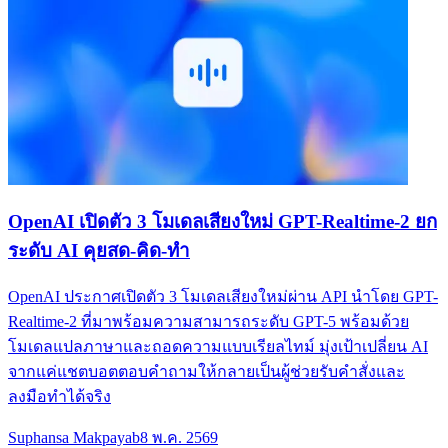
OpenAI เปิดตัว 3 โมเดลเสียงใหม่ GPT-Realtime-2 ยก
ระดับ AI คุยสด-คิด-ทำ
OpenAI ประกาศเปิดตัว 3 โมเดลเสียงใหม่ผ่าน API นำโดย GPT-
Realtime-2 ที่มาพร้อมความสามารถระดับ GPT-5 พร้อมด้วย
โมเดลแปลภาษาและถอดความแบบเรียลไทม์ มุ่งเป้าเปลี่ยน AI
จากแค่แชตบอตตอบคำถามให้กลายเป็นผู้ช่วยรับคำสั่งและ
ลงมือทำได้จริง
Suphansa Makpayab
8 พ.ค. 2569