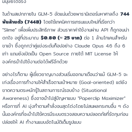
มนุษย์ได้จริง
ในด้านสเปกภายใน GLM-5 อัดแน่นด้วยพารามิเตอร์มหาศาลถึง
744
พันล้านตัว (744B)
โดยใช้เทคนิคการเทรนแบบใหม่ที่เรียกว่า
"Slime" เพื่อเพิ่มประสิทธิภาพ ส่วนราคาค่าใช้งานผ่าน API ก็ถูกจนน่า
ตกใจ อยู่ที่ประมาณ
$0.80 (≈ 25 บาท)
ต่อ 1 ล้านโทเคนสำหรับ
ขาเข้า ซึ่งถูกกว่าคู่แข่งระดับท็อปอย่าง Claude Opus 4.6 ถึง 6
เท่า แถมยังเปิดเป็น Open Source ภายใต้ MIT License ให้
องค์กรนำไปใช้งานต่อได้ฟรีอีกด้วย
อย่างไรก็ตาม ผู้เชี่ยวชาญบางส่วนเริ่มออกมาเตือนว่าแม้ GLM-5 จะ
เก่งเรื่องการทำงานให้สำเร็จตามเป้าหมาย (Goal-oriented) แต่ยัง
ขาดความตระหนักรู้ในสถานการณ์รอบข้าง (Situational
Awareness) ซึ่งอาจนำไปสู่ปัญหาแบบ "Paperclip Maximizer"
หรือการที่ AI มุ่งทำตามคำสั่งจนสุดโต่งโดยไม่สนผลกระทบอื่น ๆ ดัง
นั้นองค์กรที่จะนำไปใช้ควรมีระบบตรวจสอบความปลอดภัยที่รัดกุมก่อน
ปล่อยให้ AI ทำงานแบบอัตโนมัติเต็มรูปแบบ