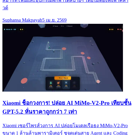
สมาร์ทโฟนและอุปกรณ์พกพาได้สบายๆ โดยไม่ต้องพึ่งพาคลา
วด์
Suphansa Makpayab
5 เม.ย. 2569
Xiaomi ช็อกวงการ! ปล่อย AI MiMo-V2-Pro เทียบชั้น
GPT-5.2 หั่นราคาถูกกว่า 7 เท่า
Xiaomi เซอร์ไพรส์วงการ AI ปล่อยโมเดลเรือธง MiMo-V2-Pro
ขนาด 1 ล้านล้านพารามิเตอร์ ชูจุดเด่นสาย Agent และ Coding