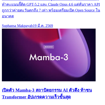
ทำคะแนนจี้ติด GPT-5.2 และ Claude Opus 4.6 แต่หั่นราคา API
ถูกกว่าค่ายตะวันตกถึง 7 เท่า พร้อมเตรียมเปิด Open Source ใน
อนาคต
Suphansa Makpayab
19 มี.ค. 2569
เปิดตัว Mamba-3 สถาปัตยกรรม AI ตัวตึง ท้าชน
Transformer อัปเกรดความเร็วขั้นสุด