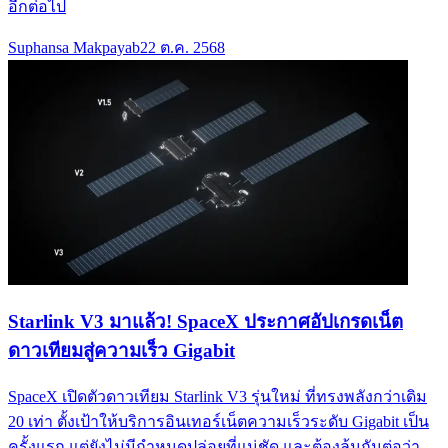
อีกต่อไป
Suphansa Makpayab
22 ต.ค. 2568
Starlink V3 มาแล้ว! SpaceX ประกาศอัปเกรดเน็ต
ดาวเทียมสู่ความเร็ว Gigabit
SpaceX เปิดตัวดาวเทียม Starlink V3 รุ่นใหม่ ที่ทรงพลังกว่าเดิม
20 เท่า ตั้งเป้าให้บริการอินเทอร์เน็ตความเร็วระดับ Gigabit เป็น
ครั้งแรก แต่ยังไม่มีกำหนดปล่อยที่แน่ชัด และต้องลุ้นกันต่อว่า