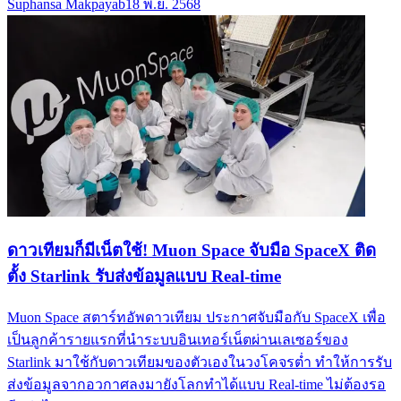
Suphansa Makpayab
18 พ.ย. 2568
ดาวเทียมก็มีเน็ตใช้! Muon Space จับมือ SpaceX ติด
ตั้ง Starlink รับส่งข้อมูลแบบ Real-time
Muon Space สตาร์ทอัพดาวเทียม ประกาศจับมือกับ SpaceX เพื่อ
เป็นลูกค้ารายแรกที่นำระบบอินเทอร์เน็ตผ่านเลเซอร์ของ
Starlink มาใช้กับดาวเทียมของตัวเองในวงโคจรต่ำ ทำให้การรับ
ส่งข้อมูลจากอวกาศลงมายังโลกทำได้แบบ Real-time ไม่ต้องรอ