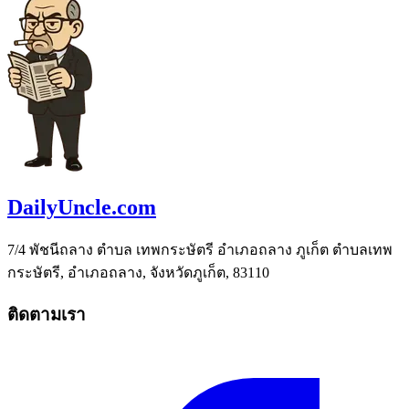
DailyUncle.com
7/4 พัชนีถลาง ตำบล เทพกระษัตรี อำเภอถลาง ภูเก็ต ตำบลเทพ
กระษัตรี, อำเภอถลาง, จังหวัดภูเก็ต, 83110
ติดตามเรา