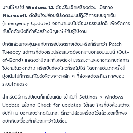
งานนี้ใครใช้
Windows 11
ต้องรีบเช็กเครื่องด่วน เมื่อทาง
Microsoft
ตัดสินใจปล่อยอัปเดตระบบปฏิบัติการแบบฉุกเฉิน
(Emergency Update) ออกมาแบบไม่ต้องรอรอบปกติ เพื่อจัดการ
กับบั๊กตัวเป้งที่กำลังสร้างปัญหาให้กับผู้ใช้งาน
ปกติแล้วเราจะคุ้นเคยกับการอัปเดตรายเดือนหรือที่เรียกว่า Patch
Tuesday แต่การที่ต้องเร่งปล่อยแพตช์ออกมานอกรอบแบบนี้ (Out-
of-Band) แสดงว่าปัญหาที่เจอต้องไม่ธรรมดาและอาจกระทบต่อการ
ใช้งานในวงกว้าง หรือเป็นช่องโหว่ที่รอไม่ได้ โดยการอัปเดตครั้งนี้
มุ่งเน้นไปที่การแก้ไขข้อผิดพลาดหลัก ๆ ที่ส่งผลต่อเสถียรภาพของ
ระบบโดยตรง
สำหรับวิธีการอัปเดตก็เหมือนเดิม เข้าไปที่ Settings > Windows
Update แล้วกด Check for updates ได้เลย ใครที่ยังลังเลว่าจะ
อัปดีไหม บอกเลยว่ากดไปเถอะ ดีกว่าปล่อยเครื่องไว้แล้วเจอแจ็กพอ
ตบั๊กกินเครื่องทีหลังจะหาว่าไม่เตือน