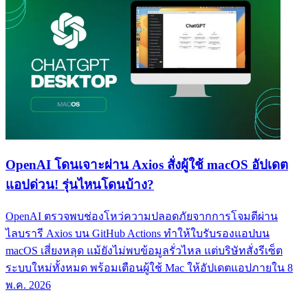
OpenAI โดนเจาะผ่าน Axios สั่งผู้ใช้ macOS อัปเดต
แอปด่วน! รุ่นไหนโดนบ้าง?
OpenAI ตรวจพบช่องโหว่ความปลอดภัยจากการโจมตีผ่าน
ไลบรารี Axios บน GitHub Actions ทำให้ใบรับรองแอปบน
macOS เสี่ยงหลุด แม้ยังไม่พบข้อมูลรั่วไหล แต่บริษัทสั่งรีเซ็ต
ระบบใหม่ทั้งหมด พร้อมเตือนผู้ใช้ Mac ให้อัปเดตแอปภายใน 8
พ.ค. 2026