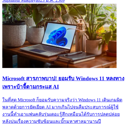
Suphansa Makpayab
23 มี.ค. 2569
Microsoft สารภาพบาป! ยอมรับ Windows 11 หลงทาง
เพราะบ้าจี้ตามกระแส AI
ในที่สุด Microsoft ก็ยอมรับความจริงว่า Windows 11 เดินเกมผิด
พลาดด้วยการยัดเยียด AI มากเกินไปจนลืมประสบการณ์ผู้ใช้
งานนี้ทำเอาแฟนคลับรุ่นเดอะรู้สึกเหมือนได้รับการปลดปล่อย
หลังบ่นเรื่องความซับซ้อนและบั๊กมหาศาลมานานปี