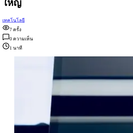
ใหญ่
เทคโนโลยี
7
ครั้ง
0
ความเห็น
1 นาที