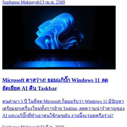
Suphansa Makpayab
13 เม.ย. 2569
Microsoft ตาสว่าง! ยอมแก้บั๊ก Windows 11 ลด
ยัดเยียด AI คืน Taskbar
ทนด่ามา 5 ปี ในที่สุด Microsoft ก็ยอมรับว่า Windows 11 มีปัญหา
เตรียมยกเครื่องใหม่ทั้งการย้าย Taskbar, ลดความน่ารำคาญของ
AI และแก้บั๊กที่ทำเอาคนใช้กุมขมับ งานนี้จะรอดหรือร่วง?