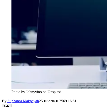
Photo by Johnyvino on Unsplash
By
Suphansa Makpayab
25 มกราคม 2569
16:51