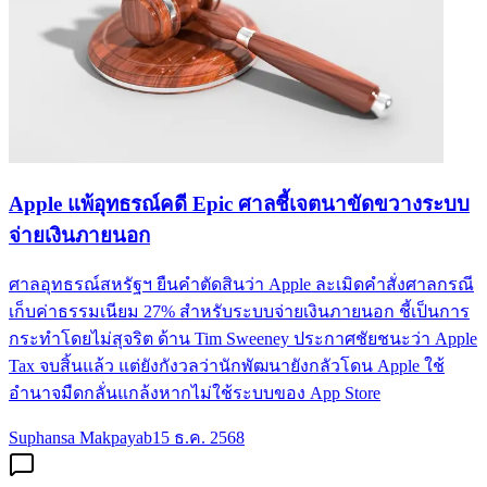
Apple แพ้อุทธรณ์คดี Epic ศาลชี้เจตนาขัดขวางระบบ
จ่ายเงินภายนอก
ศาลอุทธรณ์สหรัฐฯ ยืนคำตัดสินว่า Apple ละเมิดคำสั่งศาลกรณี
เก็บค่าธรรมเนียม 27% สำหรับระบบจ่ายเงินภายนอก ชี้เป็นการ
กระทำโดยไม่สุจริต ด้าน Tim Sweeney ประกาศชัยชนะว่า Apple
Tax จบสิ้นแล้ว แต่ยังกังวลว่านักพัฒนายังกลัวโดน Apple ใช้
อำนาจมืดกลั่นแกล้งหากไม่ใช้ระบบของ App Store
Suphansa Makpayab
15 ธ.ค. 2568