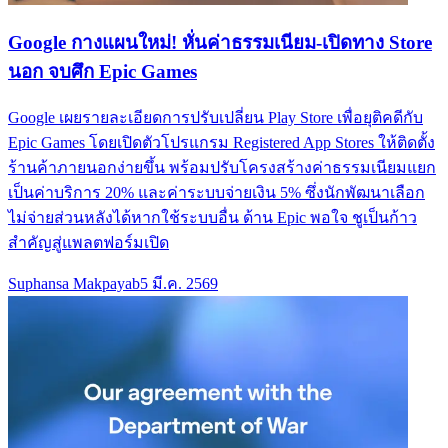
Google กางแผนใหม่! หั่นค่าธรรมเนียม-เปิดทาง Store
นอก จบศึก Epic Games
Google เผยรายละเอียดการปรับเปลี่ยน Play Store เพื่อยุติคดีกับ
Epic Games โดยเปิดตัวโปรแกรม Registered App Stores ให้ติดตั้ง
ร้านค้าภายนอกง่ายขึ้น พร้อมปรับโครงสร้างค่าธรรมเนียมแยก
เป็นค่าบริการ 20% และค่าระบบจ่ายเงิน 5% ซึ่งนักพัฒนาเลือก
ไม่จ่ายส่วนหลังได้หากใช้ระบบอื่น ด้าน Epic พอใจ ชูเป็นก้าว
สำคัญสู่แพลตฟอร์มเปิด
Suphansa Makpayab
5 มี.ค. 2569