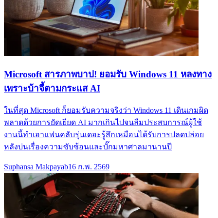
Microsoft สารภาพบาป! ยอมรับ Windows 11 หลงทาง
เพราะบ้าจี้ตามกระแส AI
ในที่สุด Microsoft ก็ยอมรับความจริงว่า Windows 11 เดินเกมผิด
พลาดด้วยการยัดเยียด AI มากเกินไปจนลืมประสบการณ์ผู้ใช้
งานนี้ทำเอาแฟนคลับรุ่นเดอะรู้สึกเหมือนได้รับการปลดปล่อย
หลังบ่นเรื่องความซับซ้อนและบั๊กมหาศาลมานานปี
Suphansa Makpayab
16 ก.พ. 2569