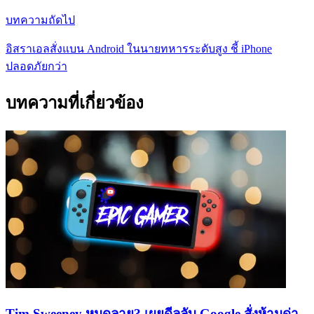
บทความถัดไป
อิสราเอลสั่งแบน Android ในนายทหารระดับสูง ชี้ iPhone
ปลอดภัยกว่า
บทความที่เกี่ยวข้อง
Tim Sweeney หมดลาย? เผยดีลลับ Google สั่งห้ามด่า