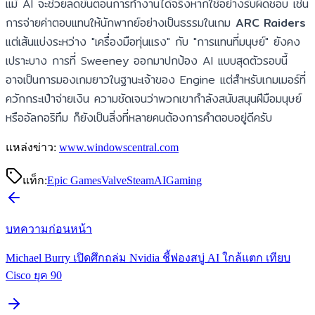
แม้ AI จะช่วยลดขั้นตอนการทำงานได้จริงหากใช้อย่างรับผิดชอบ เช่น
การจ่ายค่าตอบแทนให้นักพากย์อย่างเป็นธรรมในเกม
ARC Raiders
แต่เส้นแบ่งระหว่าง "เครื่องมือทุ่นแรง" กับ "การแทนที่มนุษย์" ยังคง
เปราะบาง การที่ Sweeney ออกมาปกป้อง AI แบบสุดตัวรอบนี้
อาจเป็นการมองเกมยาวในฐานะเจ้าของ Engine แต่สำหรับเกมเมอร์ที่
ควักกระเป๋าจ่ายเงิน ความชัดเจนว่าพวกเขากำลังสนับสนุนฝีมือมนุษย์
หรืออัลกอริทึม ก็ยังเป็นสิ่งที่หลายคนต้องการคำตอบอยู่ดีครับ
แหล่งข่าว:
www.windowscentral.com
แท็ก:
Epic Games
Valve
Steam
AI
Gaming
บทความก่อนหน้า
Michael Burry เปิดศึกถล่ม Nvidia ชี้ฟองสบู่ AI ใกล้แตก เทียบ
Cisco ยุค 90