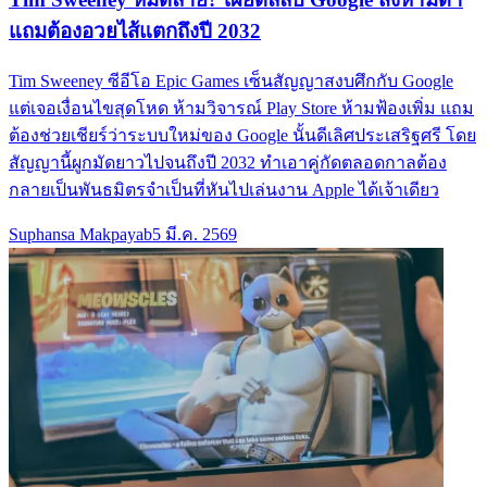
แถมต้องอวยไส้แตกถึงปี 2032
Tim Sweeney ซีอีโอ Epic Games เซ็นสัญญาสงบศึกกับ Google
แต่เจอเงื่อนไขสุดโหด ห้ามวิจารณ์ Play Store ห้ามฟ้องเพิ่ม แถม
ต้องช่วยเชียร์ว่าระบบใหม่ของ Google นั้นดีเลิศประเสริฐศรี โดย
สัญญานี้ผูกมัดยาวไปจนถึงปี 2032 ทำเอาคู่กัดตลอดกาลต้อง
กลายเป็นพันธมิตรจำเป็นที่หันไปเล่นงาน Apple ได้เจ้าเดียว
Suphansa Makpayab
5 มี.ค. 2569