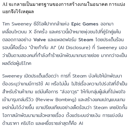
AI จะกลายเป็นมาตรฐานของการสร้างเกมในอนาคต การแบ่ง
แยกจึงไร้เหตุผล
Tim Sweeney ซีอีโอฝีปากกล้าแห่ง
Epic Games
ออกมา
เคลื่อนไหวบน X อีกครั้ง และคราวนี้เป้าหมายพุ่งชนไปที่คู่รักคู่แค้น
ตลอดกาลอย่าง
Valve
และแพลตฟอร์ม
Steam
โดยประเด็นร้อน
รอบนี้คือเรื่อง "ป้ายกำกับ AI" (AI Disclosure) ที่ Sweeney มอง
ว่าเป็นดาบสองคมที่กำลังทำร้ายนักพัฒนาเกมรายย่อย มากกว่าจะเป็น
ผลดีต่อผู้บริโภค
Sweeney เปิดประเด็นเดือดว่า การที่ Steam บังคับให้นักพัฒนา
ต้องระบุว่าเกมมีการใช้ AI หรือไม่นั้น ไม่ใช่เรื่องความโปร่งใสที่จำเป็น
สำหรับร้านค้าเกม แต่มันคือการ "ส่งอาวุธ" ให้กับกลุ่มผู้เล่นที่ไม่พอใจ
เข้ามารุมถล่มรีวิว (Review Bombing) และสร้างแคมเปญแบนเกม
เหล่านั้นได้ง่ายขึ้น เขาเปรียบเทียบอย่างเผ็ดร้อนว่า Steam เคยปิดกั้น
โอกาสนักพัฒนามาแล้วหลายเรื่อง ตั้งแต่ระบบจ่ายเงิน การแข่งขัน
ด้านราคา คริปโต และเหยื่อรายล่าสุดก็คือ AI