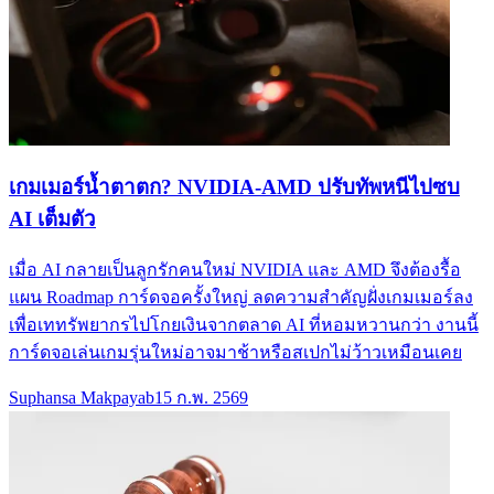
เกมเมอร์น้ำตาตก? NVIDIA-AMD ปรับทัพหนีไปซบ
AI เต็มตัว
เมื่อ AI กลายเป็นลูกรักคนใหม่ NVIDIA และ AMD จึงต้องรื้อ
แผน Roadmap การ์ดจอครั้งใหญ่ ลดความสำคัญฝั่งเกมเมอร์ลง
เพื่อเททรัพยากรไปโกยเงินจากตลาด AI ที่หอมหวานกว่า งานนี้
การ์ดจอเล่นเกมรุ่นใหม่อาจมาช้าหรือสเปกไม่ว้าวเหมือนเคย
Suphansa Makpayab
15 ก.พ. 2569