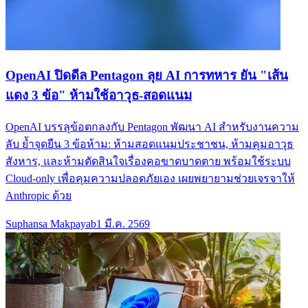
OpenAI ปิดดีล Pentagon ลุย AI การทหาร ยัน "เส้น
แดง 3 ข้อ" ห้ามใช้อาวุธ-สอดแนม
OpenAI บรรลุข้อตกลงกับ Pentagon พัฒนา AI สำหรับงานความ
ลับ ย้ำจุดยืน 3 ข้อห้าม: ห้ามสอดแนมประชาชน, ห้ามคุมอาวุธ
สังหาร, และห้ามตัดสินใจเรื่องคอขาดบาดตาย พร้อมใช้ระบบ
Cloud-only เพื่อคุมความปลอดภัยเอง เผยพยายามช่วยเจรจาให้
Anthropic ด้วย
Suphansa Makpayab
1 มี.ค. 2569