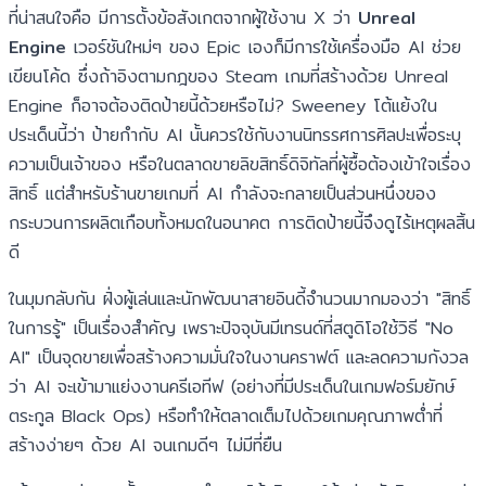
ที่น่าสนใจคือ มีการตั้งข้อสังเกตจากผู้ใช้งาน X ว่า
Unreal
Engine
เวอร์ชันใหม่ๆ ของ Epic เองก็มีการใช้เครื่องมือ AI ช่วย
เขียนโค้ด ซึ่งถ้าอิงตามกฎของ Steam เกมที่สร้างด้วย Unreal
Engine ก็อาจต้องติดป้ายนี้ด้วยหรือไม่? Sweeney โต้แย้งใน
ประเด็นนี้ว่า ป้ายกำกับ AI นั้นควรใช้กับงานนิทรรศการศิลปะเพื่อระบุ
ความเป็นเจ้าของ หรือในตลาดขายลิขสิทธิ์ดิจิทัลที่ผู้ซื้อต้องเข้าใจเรื่อง
สิทธิ์ แต่สำหรับร้านขายเกมที่ AI กำลังจะกลายเป็นส่วนหนึ่งของ
กระบวนการผลิตเกือบทั้งหมดในอนาคต การติดป้ายนี้จึงดูไร้เหตุผลสิ้น
ดี
ในมุมกลับกัน ฝั่งผู้เล่นและนักพัฒนาสายอินดี้จำนวนมากมองว่า "สิทธิ์
ในการรู้" เป็นเรื่องสำคัญ เพราะปัจจุบันมีเทรนด์ที่สตูดิโอใช้วิธี "No
AI" เป็นจุดขายเพื่อสร้างความมั่นใจในงานคราฟต์ และลดความกังวล
ว่า AI จะเข้ามาแย่งงานครีเอทีฟ (อย่างที่มีประเด็นในเกมฟอร์มยักษ์
ตระกูล Black Ops) หรือทำให้ตลาดเต็มไปด้วยเกมคุณภาพต่ำที่
สร้างง่ายๆ ด้วย AI จนเกมดีๆ ไม่มีที่ยืน