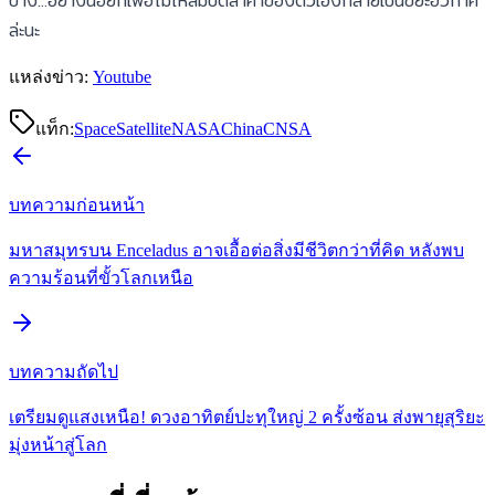
บ้าง...อย่างน้อยก็เพื่อไม่ให้สมบัติล้ำค่าของตัวเองกลายเป็นขยะอวกาศ
ล่ะนะ
แหล่งข่าว:
Youtube
แท็ก:
Space
Satellite
NASA
China
CNSA
บทความก่อนหน้า
มหาสมุทรบน Enceladus อาจเอื้อต่อสิ่งมีชีวิตกว่าที่คิด หลังพบ
ความร้อนที่ขั้วโลกเหนือ
บทความถัดไป
เตรียมดูแสงเหนือ! ดวงอาทิตย์ปะทุใหญ่ 2 ครั้งซ้อน ส่งพายุสุริยะ
มุ่งหน้าสู่โลก