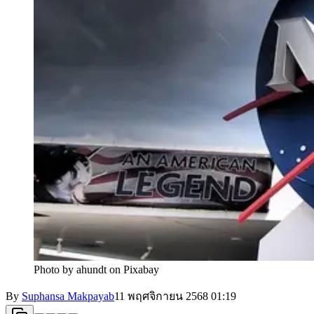
Photo by ahundt on Pixabay
By
Suphansa Makpayab
11 พฤศจิกายน 2568
01:19