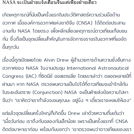
NASA จะเป็นฝ่ายแจ้งเตือนจีนแต่เพียงฝ่ายเดียว
เกิดเหตุการณ์ที่นับเป็นครั้งแรกในประวัติศาสตร์ความร่วมมือด้าน
อวกาศ เมื่อองค์การอวกาศแห่งชาติจีน (CNSA) ได้ติดต่อประสาน
งานกับ NASA โดยตรง เพื่อหลีกเลี่ยงเหตุการณ์ดาวเทียมเกือบชน
กัน ซึ่งถือเป็นจุดเปลี่ยนสำคัญในการจัดการจราจรในอวกาศที่แออัด
ขึ้นทุกวัน
เรื่องนี้ถูกเปิดเผยโดย Alvin Drew ผู้อำนวยการด้านความยั่งยืนทาง
อวกาศของ NASA ในงานประชุม International Astronautical
Congress (IAC) ที่ซิดนีย์ ออสเตรเลีย โดยเขาเล่าว่า ตลอดหลายปีที่
ผ่านมา หาก NASA ตรวจพบความเป็นไปได้ที่ดาวเทียมจะเข้าใกล้กัน
ในระยะอันตราย (Conjunction) NASA จะเป็นฝ่ายส่งข้อความไปหา
จีนว่า “เราคิดว่าเรากำลังจะชนคุณนะ อยู่นิ่ง ๆ เดี๋ยวเราจะหลบให้เอง”
แต่แล้วจุดเปลี่ยนครั้งใหญ่ก็เกิดขึ้น Drew เล่าด้วยความตื่นเต้นว่า
“เมื่อวันก่อน เราถึงกับฉลองกันเล็กน้อย เพราะเป็นครั้งแรกที่ CNSA
ติดต่อมาหาเราก่อน พร้อมกับบอกว่า ‘เราตรวจพบว่าดาวเทียมของเรา