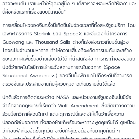
อาจจะชนกัน เราแนะนำให้คุณอยู่นิ่ง ๆ เดี๋ยวเราจะหลบหลีกให้เอง’ และ
นี่คือครั้งแรกที่เรื่องแบบนี้เกิดขึ้น”
การเคลื่อนไหวของจีนครั้งนี้เกิดขึ้นในช่วงเวลาที่ทั้งสหรัฐอเมริกา โดย
เฉพาะโครงการ Starlink ของ SpaceX และจีนเองที่มีโครงการ
Guowang และ Thousand Sails ต่างก็เร่งส่งดาวเทียมขึ้นสู่วง
โคจรเป็นจำนวนมหาศาล ทำให้ความเสี่ยงที่จะเกิดการชนกันและสร้าง
ขยะอวกาศเพิ่มขึ้นอย่างเลี่ยงไม่ได้ ที่น่าสนใจคือ การกระทำของจีนยัง
บ่งชี้ว่าเทคโนโลยีการเฝ้าระวังสถานการณ์ในอวกาศ (Space
Situational Awareness) ของจีนนั้นพัฒนาไปถึงระดับที่สามารถ
ตรวจจับและประสานงานกับผู้ควบคุมดาวเทียมรายอื่นได้แล้ว
ปกติแล้วการติดต่อระหว่าง NASA และหน่วยงานรัฐของจีนนั้นมีข้อ
จำกัดจากกฎหมายที่เรียกว่า Wolf Amendment ซึ่งขัดขวางความ
ร่วมมือทวิภาคีส่วนใหญ่ แต่เหตุการณ์นี้แสดงให้เห็นว่าเพื่อความ
ปลอดภัยในอวกาศ ทั้งสองฝ่ายก็พร้อมจะหาทางพูดคุยกันได้ ดูเหมือน
ว่าท้องฟ้าที่แออัดขึ้นทุกวัน จะบีบให้คู่แข่งต้องหันมาคุยกันดี ๆ