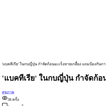
'แบคทีเรีย' ในกบญี่ปุ่น กำจัดก้อนมะเร็งหายเกลี้ยง แถมป้องกันก
'แบคทีเรีย' ในกบญี่ปุ่น กำจัดก
สุขภาพ
38
ครั้ง