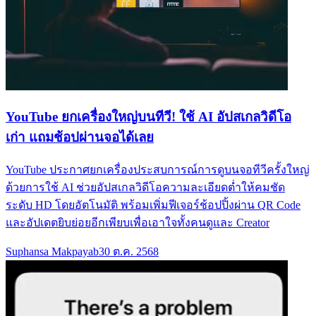
YouTube ยกเครื่องใหญ่บนทีวี! ใช้ AI อัปสเกลวิดีโอ
เก่า แถมช้อปผ่านจอได้เลย
YouTube ประกาศยกเครื่องประสบการณ์การดูบนจอทีวีครั้งใหญ่
ด้วยการใช้ AI ช่วยอัปสเกลวิดีโอความละเอียดต่ำให้คมชัด
ระดับ HD โดยอัตโนมัติ พร้อมเพิ่มฟีเจอร์ช้อปปิ้งผ่าน QR Code
และอัปเดตยิบย่อยอีกเพียบเพื่อเอาใจทั้งคนดูและ Creator
Suphansa Makpayab
30 ต.ค. 2568