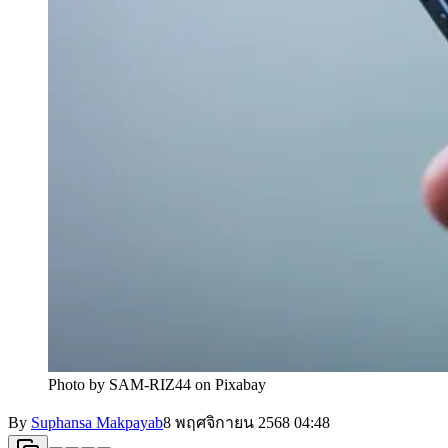
Photo by SAM-RIZ44 on Pixabay
By
Suphansa Makpayab
8 พฤศจิกายน 2568
04:48