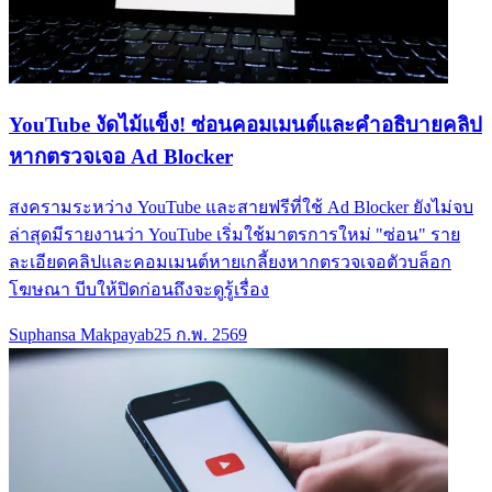
YouTube งัดไม้แข็ง! ซ่อนคอมเมนต์และคำอธิบายคลิป
หากตรวจเจอ Ad Blocker
สงครามระหว่าง YouTube และสายฟรีที่ใช้ Ad Blocker ยังไม่จบ
ล่าสุดมีรายงานว่า YouTube เริ่มใช้มาตรการใหม่ "ซ่อน" ราย
ละเอียดคลิปและคอมเมนต์หายเกลี้ยงหากตรวจเจอตัวบล็อก
โฆษณา บีบให้ปิดก่อนถึงจะดูรู้เรื่อง
Suphansa Makpayab
25 ก.พ. 2569