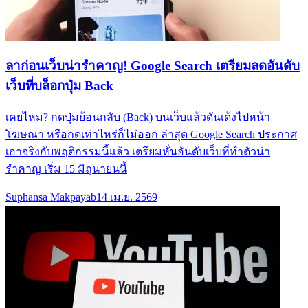
ลาก่อนเว็บน่ารำคาญ! Google Search เตรียมลดอันดับ
เว็บที่บล็อกปุ่ม Back
เคยไหม? กดปุ่มย้อนกลับ (Back) บนเว็บแล้วดันเด้งไปหน้า
โฆษณา หรือกดเท่าไหร่ก็ไม่ออก ล่าสุด Google Search ประกาศ
เอาจริงกับพฤติกรรมนี้แล้ว เตรียมหั่นอันดับเว็บที่ทำตัวน่า
รำคาญ เริ่ม 15 มิถุนายนนี้
Suphansa Makpayab
14 เม.ย. 2569