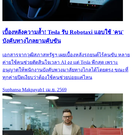
เบื้องหลังความล้ำ! Tesla รับ Robotaxi แอบใช้ 'คน'
บังคับทางไกลยามคับขัน
เอกสารจากวุฒิสภาสหรัฐฯ เผยเบื้องหลังรถยนต์ไร้คนขับ หลาย
ค่ายใช้คนช่วยตัดสินใจเวลา AI งง แต่ Tesla พีกสุด เพราะ
อนุญาตให้พนักงานบังคับพวงมาลัยทางไกลได้โดยตรง ขณะที่
ทุกค่ายปิดเงียบว่าต้องใช้คนช่วยบ่อยแค่ไหน
Suphansa Makpayab
1 เม.ย. 2569