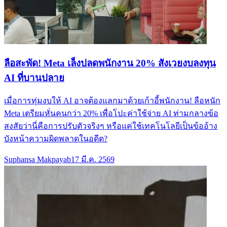
ลือสะพัด! Meta เล็งปลดพนักงาน 20% สังเวยงบลงทุน
AI ที่บานปลาย
เมื่อการทุ่มงบให้ AI อาจต้องแลกมาด้วยเก้าอี้พนักงาน! ลือหนัก
Meta เตรียมหั่นคนกว่า 20% เพื่อโปะค่าใช้จ่าย AI ท่ามกลางข้อ
สงสัยว่านี่คือการปรับตัวจริงๆ หรือแค่ใช้เทคโนโลยีเป็นข้ออ้าง
บังหน้าความผิดพลาดในอดีต?
Suphansa Makpayab
17 มี.ค. 2569