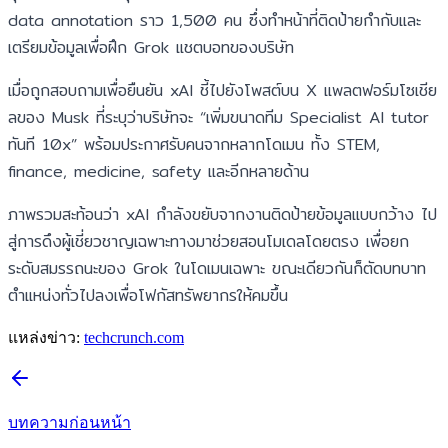
data annotation ราว 1,500 คน ซึ่งทำหน้าที่ติดป้ายกำกับและ
เตรียมข้อมูลเพื่อฝึก Grok แชตบอทของบริษัท
เมื่อถูกสอบถามเพื่อยืนยัน xAI ชี้ไปยังโพสต์บน X แพลตฟอร์มโซเชีย
ลของ Musk ที่ระบุว่าบริษัทจะ “เพิ่มขนาดทีม Specialist AI tutor
ทันที 10x” พร้อมประกาศรับคนจากหลากโดเมน ทั้ง STEM,
finance, medicine, safety และอีกหลายด้าน
ภาพรวมสะท้อนว่า xAI กำลังขยับจากงานติดป้ายข้อมูลแบบกว้าง ไป
สู่การดึงผู้เชี่ยวชาญเฉพาะทางมาช่วยสอนโมเดลโดยตรง เพื่อยก
ระดับสมรรถนะของ Grok ในโดเมนเฉพาะ ขณะเดียวกันก็ตัดบทบาท
ตำแหน่งทั่วไปลงเพื่อโฟกัสทรัพยากรให้คมขึ้น
แหล่งข่าว:
techcrunch.com
บทความก่อนหน้า