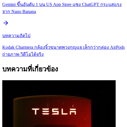
Gemini ขึ้นอันดับ 1 บน US App Store แซง ChatGPT กระแสแรง
จาก Nano Banana
บทความถัดไป
Kodak Charmera กล้องจิ๋วขนาดพวงกุญแจ เล็กกว่ากล่อง AirPods
ถ่ายภาพ-วิดีโอได้จริง
บทความที่เกี่ยวข้อง