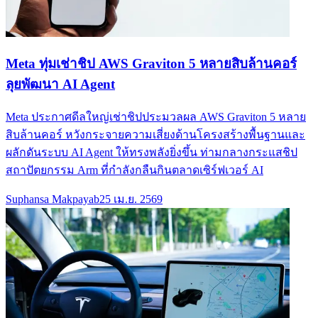
Meta ทุ่มเช่าชิป AWS Graviton 5 หลายสิบล้านคอร์
ลุยพัฒนา AI Agent
Meta ประกาศดีลใหญ่เช่าชิปประมวลผล AWS Graviton 5 หลาย
สิบล้านคอร์ หวังกระจายความเสี่ยงด้านโครงสร้างพื้นฐานและ
ผลักดันระบบ AI Agent ให้ทรงพลังยิ่งขึ้น ท่ามกลางกระแสชิป
สถาปัตยกรรม Arm ที่กำลังกลืนกินตลาดเซิร์ฟเวอร์ AI
Suphansa Makpayab
25 เม.ย. 2569