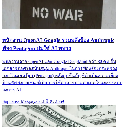
พนักงาน OpenAI-Google รวมพลังป้อง Anthropic
ฟ้อง Pentagon ปมใช้ AI ทหาร
พนักงานจาก OpenAI และ Google DeepMind กว่า 30 คน ยื่น
เอกสารต่อศาลสนับสนุน Anthropic ในการฟ้องร้องกระทรวง
กลาโหมสหรัฐฯ (Pentagon) หลังถูกขึ้นบัญชีดำเป็นความเสี่ยง
ด้านซัพพลายเชน ชี้เป็นการใช้อำนาจตามอำเภอใจและกระทบ
วงการ AI
Suphansa Makpayab
13 มี.ค. 2569