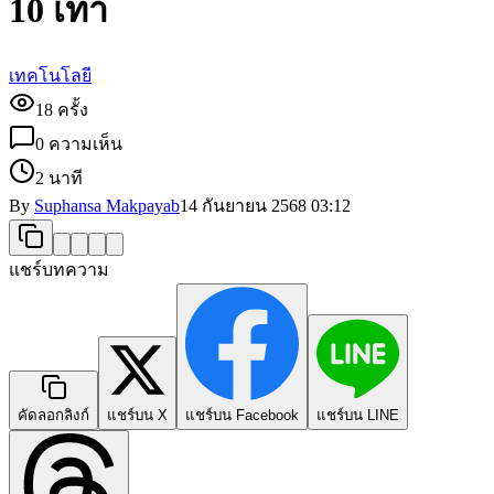
10 เท่า
เทคโนโลยี
18
ครั้ง
0
ความเห็น
2 นาที
By
Suphansa Makpayab
14 กันยายน 2568
03:12
แชร์บทความ
คัดลอกลิงก์
แชร์บน X
แชร์บน Facebook
แชร์บน LINE