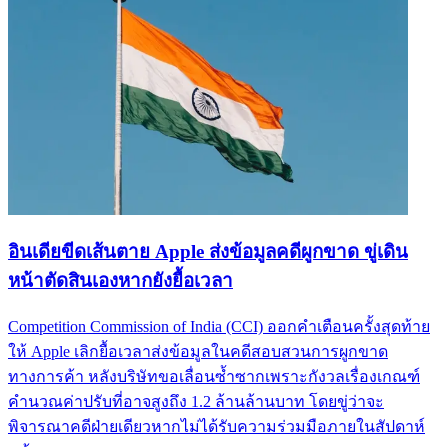
อินเดียขีดเส้นตาย Apple ส่งข้อมูลคดีผูกขาด ขู่เดิน
หน้าตัดสินเองหากยังยื้อเวลา
Competition Commission of India (CCI) ออกคำเตือนครั้งสุดท้าย
ให้ Apple เลิกยื้อเวลาส่งข้อมูลในคดีสอบสวนการผูกขาด
ทางการค้า หลังบริษัทขอเลื่อนซ้ำซากเพราะกังวลเรื่องเกณฑ์
คำนวณค่าปรับที่อาจสูงถึง 1.2 ล้านล้านบาท โดยขู่ว่าจะ
พิจารณาคดีฝ่ายเดียวหากไม่ได้รับความร่วมมือภายในสัปดาห์