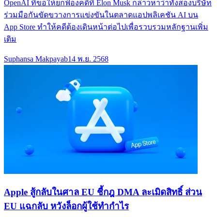
OpenAI ที่ขอให้ยกฟ้องคดีที่ Elon Musk กล่าวหาว่าทั้งสองบริษัท
ร่วมมือกันขัดขวางการแข่งขันในตลาดแอปพลิเคชัน AI บน
App Store ทำให้คดีต้องเดินหน้าต่อไปเพื่อรวบรวมหลักฐานเพิ่ม
เติม
Suphansa Makpayab
14 พ.ย. 2568
Apple สู้กลับในศาล EU ชี้กฎ DMA ละเมิดสิทธิ์ ส่วน
EU แฉกลับ หวังล็อกผู้ใช้ทำกำไร