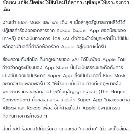
ชัดเจน แต่ยังเปิดช่องให้ยื่นใหม่ได้หากระบุข้อมูลให้เจาะจงกว่า
เดิม
งานเข้า Elon Musk และ xAI เต็ม ๆ เมื่อล่าสุดรัฐบาลเกาหลีใต้ได้
ปฏิเสธคำร้องขอเอกสารจาก Kakao (Super App ยอดนิยมของ
เกาหลี) อย่างเป็นทางการ โดย xAI ตั้งใจจะนำข้อมูลเหล่านี้ไปใช้เป็น
หลักฐานในคดีที่กำลังฟ้องร้อง Apple อยู่ในขณะนี้ครับ
ย้อนความกันสักนิด ทีมกฎหมายของ xAI ได้ยื่นฟ้อง Apple โดย
อ้างว่ากฎระเบียบของ App Store นั้นไม่เป็นธรรมและกีดกันการ
แข่งขันของแอปประเภท Super App ซึ่งเป็นโมเดลที่ Elon Musk
อยากจะปั้นแพลตฟอร์ม X ให้เป็นแบบนั้นบ้าง ทางทีมกฎหมายจึง
พยายามรวบรวมหลักฐานโดยใช้อนุสัญญากรุงเฮก (The Hague
Convention) ยื่นขอเอกสารจากบริษัท Super App ในเอเชียอย่าง
Alipay และ Kakao เพื่อจะชี้ให้ศาลเห็นว่า Apple มีพฤติกรรม
กีดกันทางการค้าจริง ๆ
สิ่งที่ xAI ร้องขอไปนั้นเรียกว่าแทบจะขอ 'ทุกอย่าง' ไม่ว่าจะเป็นอีเมล,