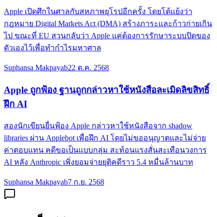
Apple เปิดศึกในศาลกับสหภาพยุโรปอีกครั้ง โดยโต้แย้งว่า
กฎหมาย Digital Markets Act (DMA) สร้างภาระและก้าวก่ายเกิน
ไป ขณะที่ EU สวนกลับว่า Apple แค่ต้องการรักษาระบบปิดของ
ตัวเองไว้เพื่อทำกำไรมหาศาล
Suphansa Makpayab
22 ต.ค. 2568
Apple ถูกฟ้อง ฐานถูกกล่าวหาใช้หนังสือละเมิดลิขสิทธิ์
ฝึก AI
สองนักเขียนยื่นฟ้อง Apple กล่าวหาใช้หนังสือจาก shadow
libraries ผ่าน Applebot เพื่อฝึก AI โดยไม่ขออนุญาตและไม่จ่าย
ค่าตอบแทน คดีขอเป็นแบบกลุ่ม สะท้อนแรงสั่นสะเทือนวงการ
AI หลัง Anthropic เพิ่งยอมจ่ายยุติคดีราว 5.4 หมื่นล้านบาท
Suphansa Makpayab
7 ก.ย. 2568