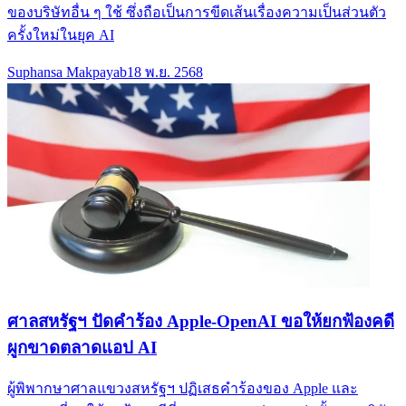
ของบริษัทอื่น ๆ ใช้ ซึ่งถือเป็นการขีดเส้นเรื่องความเป็นส่วนตัว
ครั้งใหม่ในยุค AI
Suphansa Makpayab
18 พ.ย. 2568
ศาลสหรัฐฯ ปัดคำร้อง Apple-OpenAI ขอให้ยกฟ้องคดี
ผูกขาดตลาดแอป AI
ผู้พิพากษาศาลแขวงสหรัฐฯ ปฏิเสธคำร้องของ Apple และ