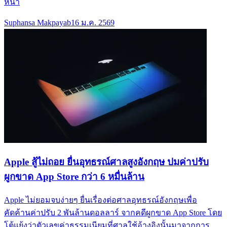
หน้า
Suphansa Makpayab
16 ม.ค. 2569
Apple สู้ไม่ถอย ยื่นอุทธรณ์ศาลสูงอังกฤษ ปมค่าปรับ
ผูกขาด App Store กว่า 6 หมื่นล้าน
Apple ไม่ยอมจบง่ายๆ ยื่นเรื่องต่อศาลอุทธรณ์อังกฤษเพื่อ
คัดค้านค่าปรับ 2 พันล้านดอลลาร์ จากคดีผูกขาด App Store โดย
โต้แย้งว่าตัวเลขค่าธรรมเนียมที่ศาลใช้อ้างอิงนั้นมาจากการ