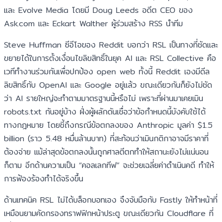
และ Evolve Media โดยมี Doug Leeds อดีต CEO ของ
Ask.com และ Eckart Walther ผู้ร่วมสร้าง RSS นำทีม
Steve Huffman ซีอีโอของ Reddit บอกว่า RSL เป็นทางที่ชัดและ
ขยายได้ในการตั้งเงื่อนไขลิขสิทธิ์ในยุค AI และ RSL Collective คือ
เวทีทำงานร่วมกันเพื่อปกป้อง open web ทั้งนี้ Reddit เองมีดีล
ลิขสิทธิ์กับ OpenAI และ Google อยู่แล้ว ขณะเดียวกันก็ยังไม่ชัด
ว่า AI รายใหญ่จะทำตามมาตรฐานนี้หรือไม่ เพราะที่ผ่านมาเคยเมิน
robots.txt กันอยู่บ้าง ฝั่งผู้ผลักดันเชื่อว่าข้อกำหนดนี้บังคับใช้ได้
ทางกฎหมาย โดยชี้ถึงกรณีข้อตกลงของ Anthropic มูลค่า $1.5
billion (ราว 5.48 หมื่นล้านบาท) ที่สะท้อนว่าเมินกติกาอาจมีราคาที่
ต้องจ่าย แม้ล่าสุดข้อตกลงนั้นถูกศาลตีตกทำให้สถานะยังไม่แน่นอน
ก็ตาม อีกด้านความเป็น “คอลเลกทีฟ” จะช่วยเฉลี่ยค่าดำเนินคดี ทำให้
การฟ้องร้องทำได้จริงขึ้น
ด้านเทคนิค RSL ไม่ได้บล็อกบอทเอง จึงจับมือกับ Fastly ให้ทำหน้าที่
เหมือนยามคัดกรองทราฟฟิกหน้าประตู ขณะเดียวกัน Cloudflare ที่