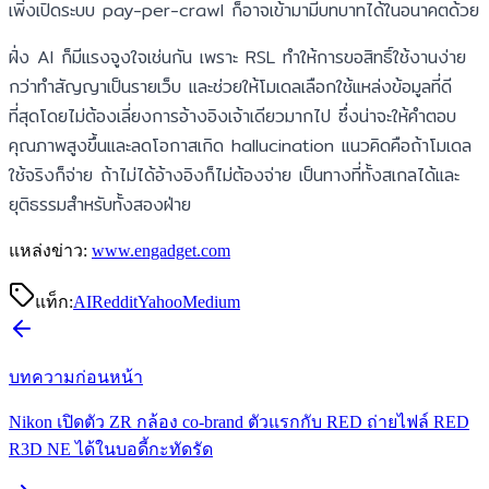
เพิ่งเปิดระบบ pay-per-crawl ก็อาจเข้ามามีบทบาทได้ในอนาคตด้วย
ฝั่ง AI ก็มีแรงจูงใจเช่นกัน เพราะ RSL ทำให้การขอสิทธิ์ใช้งานง่าย
กว่าทำสัญญาเป็นรายเว็บ และช่วยให้โมเดลเลือกใช้แหล่งข้อมูลที่ดี
ที่สุดโดยไม่ต้องเลี่ยงการอ้างอิงเจ้าเดียวมากไป ซึ่งน่าจะให้คำตอบ
คุณภาพสูงขึ้นและลดโอกาสเกิด hallucination แนวคิดคือถ้าโมเดล
ใช้จริงก็จ่าย ถ้าไม่ได้อ้างอิงก็ไม่ต้องจ่าย เป็นทางที่ทั้งสเกลได้และ
ยุติธรรมสำหรับทั้งสองฝ่าย
แหล่งข่าว:
www.engadget.com
แท็ก:
AI
Reddit
Yahoo
Medium
บทความก่อนหน้า
Nikon เปิดตัว ZR กล้อง co-brand ตัวแรกกับ RED ถ่ายไฟล์ RED
R3D NE ได้ในบอดี้กะทัดรัด