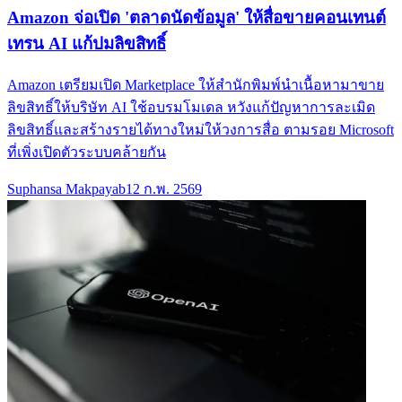
Amazon จ่อเปิด 'ตลาดนัดข้อมูล' ให้สื่อขายคอนเทนต์
เทรน AI แก้ปมลิขสิทธิ์
Amazon เตรียมเปิด Marketplace ให้สำนักพิมพ์นำเนื้อหามาขาย
ลิขสิทธิ์ให้บริษัท AI ใช้อบรมโมเดล หวังแก้ปัญหาการละเมิด
ลิขสิทธิ์และสร้างรายได้ทางใหม่ให้วงการสื่อ ตามรอย Microsoft
ที่เพิ่งเปิดตัวระบบคล้ายกัน
Suphansa Makpayab
12 ก.พ. 2569