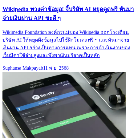
Wikipedia ทวงค่าข้อมูล! จี้บริษัท AI หยุดดูดฟรี หันมา
จ่ายเงินผ่าน API ซะดี ๆ
Wikimedia Foundation องค์กรแม่ของ Wikipedia ออกโรงเตือน
บริษัท AI ให้หยุดดึงข้อมูลไปใช้ฝึกโมเดลฟรี ๆ และหันมาจ่าย
เงินผ่าน API อย่างเป็นทางการแทน เพราะการดำเนินงานของ
เว็บมีค่าใช้จ่ายสูงและพึ่งพาเงินบริจาคเป็นหลัก
Suphansa Makpayab
11 พ.ย. 2568