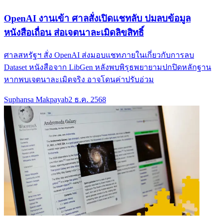
OpenAI งานเข้า ศาลสั่งเปิดแชทลับ ปมลบข้อมูล
หนังสือเถื่อน ส่อเจตนาละเมิดลิขสิทธิ์
ศาลสหรัฐฯ สั่ง OpenAI ส่งมอบแชทภายในเกี่ยวกับการลบ
Dataset หนังสือจาก LibGen หลังพบพิรุธพยายามปกปิดหลักฐาน
หากพบเจตนาละเมิดจริง อาจโดนค่าปรับอ่วม
Suphansa Makpayab
2 ธ.ค. 2568