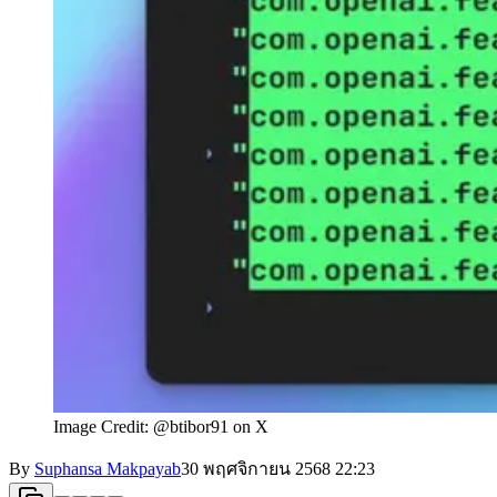
Image Credit: @btibor91 on X
By
Suphansa Makpayab
30 พฤศจิกายน 2568
22:23