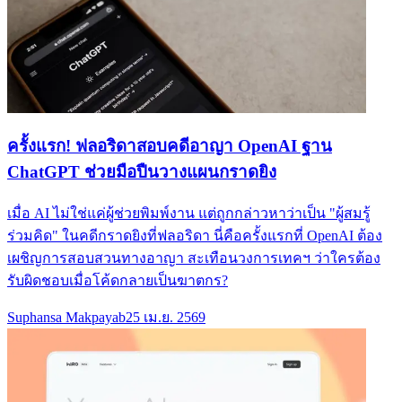
ครั้งแรก! ฟลอริดาสอบคดีอาญา OpenAI ฐาน
ChatGPT ช่วยมือปืนวางแผนกราดยิง
เมื่อ AI ไม่ใช่แค่ผู้ช่วยพิมพ์งาน แต่ถูกกล่าวหาว่าเป็น "ผู้สมรู้
ร่วมคิด" ในคดีกราดยิงที่ฟลอริดา นี่คือครั้งแรกที่ OpenAI ต้อง
เผชิญการสอบสวนทางอาญา สะเทือนวงการเทคฯ ว่าใครต้อง
รับผิดชอบเมื่อโค้ดกลายเป็นฆาตกร?
Suphansa Makpayab
25 เม.ย. 2569