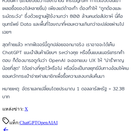
หัวชนฝา (แถมยังชมว่าโฆษณาบน Instagram ทำได้เจ๋งดีจนเขา
เผลอซื้อของไปหลายชิ้น) เพียงแต่ถ้าจะทำ ต้องทำให้ "ถูกต้องและ
ระมัดระวัง" ซึ่งด้วยฐานผู้ใช้งานกว่า 800 ล้านคนต่อสัปดาห์ นี่คือ
ขุมทรัพย์ Data และพื้นที่โฆษณาที่หอมหวานเกินกว่าจะปล่อยผ่านไป
เฉยๆ
สุดท้ายแล้ว หากฟีเจอร์นี้ถูกปล่อยออกมาจริง เราอาจจะได้เห็น
ChatGPT แนะนำสินค้าเนียนๆ ระหว่างคุย หรือขึ้นแบนเนอร์แทรกคำ
ตอบ ก็ต้องมารอดูกันว่า OpenAI จะออกแบบ UX ให้ "น่ารำคาญ
น้อยที่สุด" ได้อย่างที่คุยไว้หรือไม่ หรือนี่จะเป็นกลยุทธ์บีบทางอ้อมให้คน
ยอมควักกระเป๋าจ่ายค่าสมาชิกเพื่อซื้อความสงบกลับคืนมา
หมายเหตุ: อัตราแลกเปลี่ยนโดยประมาณ 1 ดอลลาร์สหรัฐ = 32.38
บาท
แหล่งข่าว:
X
แท็ก:
ChatGPT
OpenAI
AI