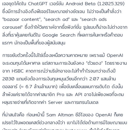
เจอชุดโค้ดใน ChatGPT เวอร์ชัน Android Beta (1.2025.329)
ซึ่งมีการอ้างอิงถึงฟีเจอร์โฆษณาอย่างชัดเจน ไม่ว่าจะเป็นคำสั่งว่า
"bazaar content", "search ad" และ "search ads
carousel" ซึ่งถ้าให้วิเคราะห์จากชื่อฟังก์ชั่น รูปแบบก็น่าจะไม่ต่างจาก
สิ่งที่เราคุ้นเคยกันดีใน Google Search ที่ผลการค้นหาหรือคำตอบ
แรกๆ มักจะเป็นพื้นที่ของผู้สนับสนุน
การขยับตัวครั้งนี้ไม่ใช่เรื่องเหนือความคาดหมาย เพราะแม้ OpenAI
จะระดมทุนได้มหาศาล แต่สถานะการเงินยังคง "ตัวแดง" โดยรายงาน
จาก HSBC คาดการณ์ว่าบริษัทอาจจะไม่ทำกำไรจนกว่าจะถึงปี
2030 แถมยังต้องการเงินทุนหมุนเวียนอีกกว่า 2.07 แสนล้าน
ดอลลาร์ (≈ 6.7 ล้านล้านบาท) เพื่อขับเคลื่อนแผนการเติบโต ดังนั้น
ลำพังแค่รายได้จากค่าสมาชิก Pro และ API อาจไม่เพียงพอที่จะถม
หลุมรายจ่ายที่เกิดจากค่า Server และการเทรนโมเดล
ที่น่าสนใจคือ ก่อนหน้านี้ Sam Altman ซีอีโอของ OpenAI ก็เคย
เปรยไว้ในพอดแคสต์ช่วงกลางปีว่า เขาไม่ได้ต่อต้านการมีโฆษณาแบบ