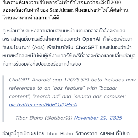
วิเคราะห์มองว่าบริษัทอาจไม่ทำกำไรจนกว่าจะถึงปี 2030
สอดคล้องกับท่าทีของ Sam Altman ที่เคยเปรยว่าไม่ได้ต่อต้าน
โฆษณาหากทำออกมาได้ดี
ดูเหมือนว่ายุคแห่งความสงบสุขบนหน้าแชทบอทอาจกำลังจะจบลง
เพราะล่าสุดมีเบาะแสชิ้นสำคัญที่บ่งบอกว่า
OpenAI
กำลังซุ่มพัฒนา
"ระบบโฆษณา" (Ads) เพื่อนำมาใส่ใน
ChatGPT
และแน่นอนว่าเป้า
หมายหลักคงหนีไม่พ้นผู้ใช้งานเวอร์ชันฟรีที่อาจจะต้องแลกเปลี่ยนข้อมูล
กับการรับชมสิ่งที่สปอนเซอร์อยากนำเสนอ
ChatGPT Android app 1.2025.329 beta includes new
references to an "ads feature" with "bazaar
content", "search ad" and "search ads carousel"
pic.twitter.com/BdHOJIQHmA
— Tibor Blaho (@btibor91)
November 29, 2025
ข้อมูลนี้ถูกเปิดเผยโดย Tibor Blaho วิศวกรจาก AIPRM ที่ไปขุด