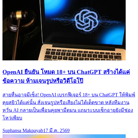
OpenAI ยืนยัน โหมด 18+ บน ChatGPT สร้างได้แค่
ข้อความ ห้ามเจนรูปหรือวิดีโอโป๊
สายหื่นอาจมีเซ็ง! OpenAI เบรกฟีเจอร์ 18+ บน ChatGPT ให้พิมพ์
คุยสยิวได้แค่นั้น สั่งเจนรูปหรือเสียงไม่ได้เด็ดขาด หลังทีมงาน
หวั่น AI กลายเป็นเพื่อนคุยพามืดมน แถมระบบเช็กอายุยังมีช่อง
โหว่เพียบ
Suphansa Makpayab
17 มี.ค. 2569