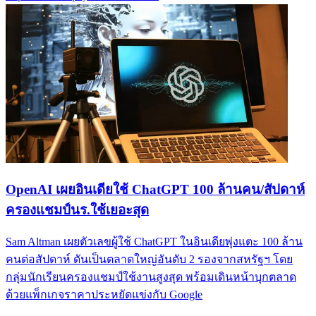
OpenAI เผยอินเดียใช้ ChatGPT 100 ล้านคน/สัปดาห์
ครองแชมป์นร.ใช้เยอะสุด
Sam Altman เผยตัวเลขผู้ใช้ ChatGPT ในอินเดียพุ่งแตะ 100 ล้าน
คนต่อสัปดาห์ ดันเป็นตลาดใหญ่อันดับ 2 รองจากสหรัฐฯ โดย
กลุ่มนักเรียนครองแชมป์ใช้งานสูงสุด พร้อมเดินหน้าบุกตลาด
ด้วยแพ็กเกจราคาประหยัดแข่งกับ Google