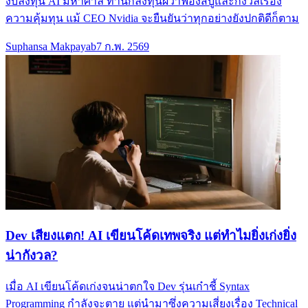
งบลงทุน AI มหาศาล ทำนักลงทุนผวาฟองสบู่และกังวลเรื่อง
ความคุ้มทุน แม้ CEO Nvidia จะยืนยันว่าทุกอย่างยังปกติดีก็ตาม
Suphansa Makpayab
7 ก.พ. 2569
Dev เสียงแตก! AI เขียนโค้ดเทพจริง แต่ทำไมยิ่งเก่งยิ่ง
น่ากังวล?
เมื่อ AI เขียนโค้ดเก่งจนน่าตกใจ Dev รุ่นเก๋าชี้ Syntax
Programming กำลังจะตาย แต่นำมาซึ่งความเสี่ยงเรื่อง Technical