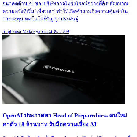
อนาคตด้าน AI ของบริษัทอาจไม่รุ่งโรจน์อย่างที่คิด สัญญาณ
ความหวังที่เริ่ม 'เหี่ยวเฉา' ทำให้เกิดคำถามถึงความคุ้มค่าใน
การลงทุนเทคโนโลยีปัญญาประดิษฐ์
Suphansa Makpayab
18 ม.ค. 2569
OpenAI ประกาศหา Head of Preparedness คนใหม่
ค่าตัว 18 ล้านบาท รับมือความเสี่ยง AI