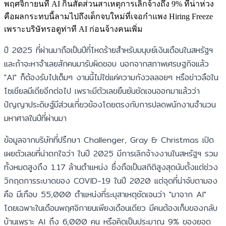
พฤศจิกายนที่ AI กินสัดส่วนสาเหตุการเลิกจ้างถึง 9% ที่น่าห่วง
คือผลกระทบนี้ลามไปถึงเด็กจบใหม่ที่เจอกำแพง Hiring Freeze
เพราะบริษัทรอดูท่าที AI ก่อนจ้างคนเพิ่ม
ปี 2025 ที่ผ่านมาถือเป็นปีที่โหดร้ายสำหรับมนุษย์เงินเดือนในสหรัฐฯ
และถ้าจะหาจำเลยสักคนมารับผิดชอบ นอกจากสภาพเศรษฐกิจแล้ว
"AI" ก็ต้องรับไปเต็มๆ งานนี้ไม่ใช่แค่ความกังวลลอยๆ หรือข่าวลือใน
โซเชียลมีเดียอีกต่อไป เพราะมีตัวเลขยืนยันชัดเจนออกมาแล้วว่า
ปัญญาประดิษฐ์มีส่วนเกี่ยวข้องโดยตรงกับการปลดพนักงานจำนวน
มหาศาลในปีที่ผ่านมา
ข้อมูลจากบริษัทที่ปรึกษา Challenger, Gray & Christmas เปิด
เผยตัวเลขที่น่าตกใจว่า ในปี 2025 มีการเลิกจ้างงานในสหรัฐฯ รวม
ทั้งหมดสูงถึง 1.17 ล้านตำแหน่ง ซึ่งถือเป็นสถิติสูงสุดนับตั้งแต่ช่วง
วิกฤตการระบาดของ COVID-19 ในปี 2020 แต่จุดที่น่าจับตามอง
คือ มีเกือบ 55,000 ตำแหน่งที่ระบุสาเหตุชัดเจนว่า "มาจาก AI"
โดยเฉพาะในเดือนพฤศจิกายนเพียงเดือนเดียว มีคนต้องเก็บของกลับ
บ้านเพราะ AI ถึง 6,000 คน หรือคิดเป็นประมาณ 9% ของยอด