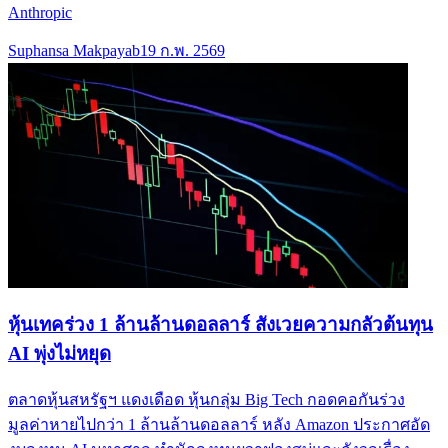
Anthropic
Suphansa Makpayab
19 ก.พ. 2569
หุ้นเทคร่วง 1 ล้านล้านดอลลาร์ สังเวยความกลัวต้นทุน
AI พุ่งไม่หยุด
ตลาดหุ้นสหรัฐฯ แดงเดือด หุ้นกลุ่ม Big Tech กอดคอกันร่วง
มูลค่าหายไปกว่า 1 ล้านล้านดอลลาร์ หลัง Amazon ประกาศอัด