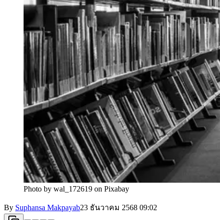
Photo by wal_172619 on Pixabay
By
Suphansa Makpayab
23 ธันวาคม 2568
09:02