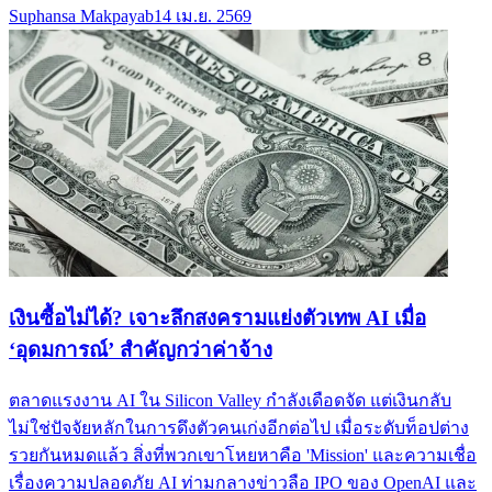
Suphansa Makpayab
14 เม.ย. 2569
เงินซื้อไม่ได้? เจาะลึกสงครามแย่งตัวเทพ AI เมื่อ
‘อุดมการณ์’ สำคัญกว่าค่าจ้าง
ตลาดแรงงาน AI ใน Silicon Valley กำลังเดือดจัด แต่เงินกลับ
ไม่ใช่ปัจจัยหลักในการดึงตัวคนเก่งอีกต่อไป เมื่อระดับท็อปต่าง
รวยกันหมดแล้ว สิ่งที่พวกเขาโหยหาคือ 'Mission' และความเชื่อ
เรื่องความปลอดภัย AI ท่ามกลางข่าวลือ IPO ของ OpenAI และ