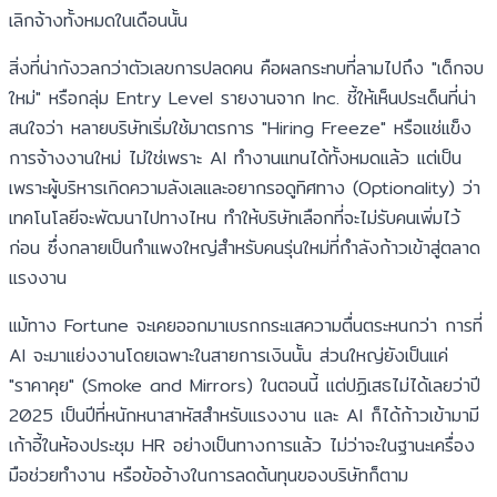
เลิกจ้างทั้งหมดในเดือนนั้น
สิ่งที่น่ากังวลกว่าตัวเลขการปลดคน คือผลกระทบที่ลามไปถึง "เด็กจบ
ใหม่" หรือกลุ่ม Entry Level รายงานจาก Inc. ชี้ให้เห็นประเด็นที่น่า
สนใจว่า หลายบริษัทเริ่มใช้มาตรการ "Hiring Freeze" หรือแช่แข็ง
การจ้างงานใหม่ ไม่ใช่เพราะ AI ทำงานแทนได้ทั้งหมดแล้ว แต่เป็น
เพราะผู้บริหารเกิดความลังเลและอยากรอดูทิศทาง (Optionality) ว่า
เทคโนโลยีจะพัฒนาไปทางไหน ทำให้บริษัทเลือกที่จะไม่รับคนเพิ่มไว้
ก่อน ซึ่งกลายเป็นกำแพงใหญ่สำหรับคนรุ่นใหม่ที่กำลังก้าวเข้าสู่ตลาด
แรงงาน
แม้ทาง Fortune จะเคยออกมาเบรกกระแสความตื่นตระหนกว่า การที่
AI จะมาแย่งงานโดยเฉพาะในสายการเงินนั้น ส่วนใหญ่ยังเป็นแค่
"ราคาคุย" (Smoke and Mirrors) ในตอนนี้ แต่ปฏิเสธไม่ได้เลยว่าปี
2025 เป็นปีที่หนักหนาสาหัสสำหรับแรงงาน และ AI ก็ได้ก้าวเข้ามามี
เก้าอี้ในห้องประชุม HR อย่างเป็นทางการแล้ว ไม่ว่าจะในฐานะเครื่อง
มือช่วยทำงาน หรือข้ออ้างในการลดต้นทุนของบริษัทก็ตาม