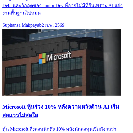
Debt และวิกฤตของ Junior Dev ที่อาจไม่มีที่ยืนเพราะ AI แย่ง
งานพื้นฐานไปหมด
Suphansa Makpayab
2 ก.พ. 2569
Microsoft หุ้นร่วง 10% หลังความหวังด้าน AI เริ่ม
ส่อแววไม่สดใส
หุ้น Microsoft ดิ่งลงหนักถึง 10% หลังนักลงทุนเริ่มกังวลว่า