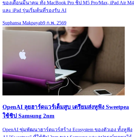
ของเดือนมีนาคม ทั้ง MacBook Pro ชิป M5 Pro/Max, iPad Air M4
และ iPad รุ่นเริ่มต้นที่รองรับ AI
Suphansa Makpayab
9 ก.พ. 2569
OpenAI ลุยฮาร์ดแวร์เต็มสูบ เตรียมส่งหูฟัง Sweetpea
ใช้ชิป Samsung 2nm
OpenAI ซุ่มพัฒนาฮาร์ดแวร์สร้าง Ecosystem ของตัวเอง ทั้งหูฟัง