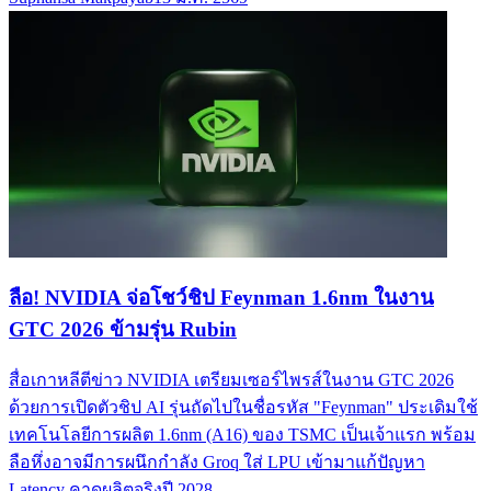
ลือ! NVIDIA จ่อโชว์ชิป Feynman 1.6nm ในงาน
GTC 2026 ข้ามรุ่น Rubin
สื่อเกาหลีตีข่าว NVIDIA เตรียมเซอร์ไพรส์ในงาน GTC 2026
ด้วยการเปิดตัวชิป AI รุ่นถัดไปในชื่อรหัส "Feynman" ประเดิมใช้
เทคโนโลยีการผลิต 1.6nm (A16) ของ TSMC เป็นเจ้าแรก พร้อม
ลือหึ่งอาจมีการผนึกกำลัง Groq ใส่ LPU เข้ามาแก้ปัญหา
Latency คาดผลิตจริงปี 2028