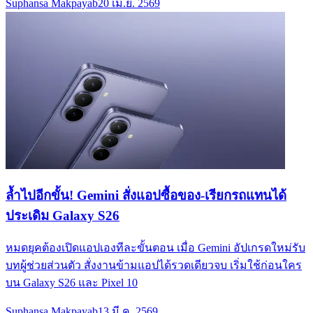
Suphansa Makpayab
20 เม.ย. 2569
ล้ำไปอีกขั้น! Gemini สั่งแอปซื้อของ-เรียกรถแทนได้
ประเดิม Galaxy S26
หมดยุคต้องเปิดแอปเองทีละขั้นตอน เมื่อ Gemini อัปเกรดใหม่รับ
บทผู้ช่วยส่วนตัว สั่งงานข้ามแอปได้รวดเดียวจบ เริ่มใช้ก่อนใคร
บน Galaxy S26 และ Pixel 10
Suphansa Makpayab
13 มี.ค. 2569