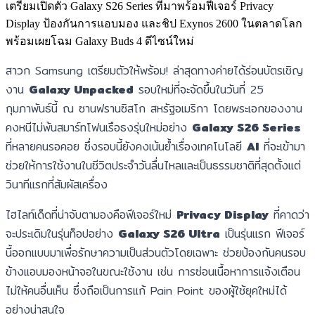
เตรียมเปิดตัว Galaxy S26 Series ที่มาพร้อมฟีเจอร์ Privacy
Display ป้องกันการแอบมอง และชิป Exynos 2600 ในตลาดโลก
พร้อมเผยโฉม Galaxy Buds 4 ดีไซน์ใหม่
สาวก Samsung เตรียมตัวให้พร้อม! ล่าสุดทางค่ายได้ร่อนบัตรเชิญ
งาน
Galaxy Unpacked
รอบใหม่ที่จะจัดขึ้นในวันที่ 25
กุมภาพันธ์นี้ ณ ซานฟรานซิสโก สหรัฐอเมริกา โดยพระเอกของงาน
คงหนีไม่พ้นสมาร์ทโฟนเรือธงรุ่นใหม่อย่าง
Galaxy S26 Series
ที่หลายคนรอคอย ซึ่งรอบนี้ยังคงเน้นย้ำเรื่องเทคโนโลยี
AI
ที่จะเข้ามา
ช่วยให้การใช้งานในชีวิตประจำวันลื่นไหลและเป็นธรรมชาติที่สุดตั้งแต่
วินาทีแรกที่สัมผัสเครื่อง
ไฮไลท์เด็ดที่น่าจับตามองคือฟีเจอร์ใหม่
Privacy Display
ที่คาดว่า
จะประเดิมในรุ่นท็อปอย่าง
Galaxy S26 Ultra
เป็นรุ่นแรก ฟีเจอร์
นี้ออกแบบมาเพื่อรักษาความเป็นส่วนตัวโดยเฉพาะ ช่วยป้องกันคนรอบ
ข้างแอบมองหน้าจอในขณะใช้งาน เช่น การซ่อนเนื้อหาการแจ้งเตือน
ไม่ให้คนอื่นเห็น ซึ่งถือเป็นการแก้ Pain Point ของผู้ใช้ยุคใหม่ได้
อย่างน่าสนใจ