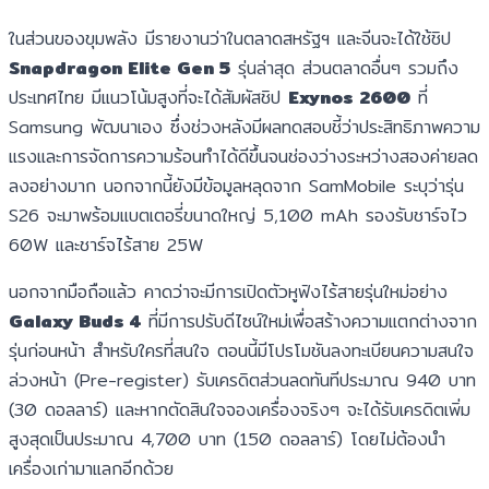
ในส่วนของขุมพลัง มีรายงานว่าในตลาดสหรัฐฯ และจีนจะได้ใช้ชิป
Snapdragon Elite Gen 5
รุ่นล่าสุด ส่วนตลาดอื่นๆ รวมถึง
ประเทศไทย มีแนวโน้มสูงที่จะได้สัมผัสชิป
Exynos 2600
ที่
Samsung พัฒนาเอง ซึ่งช่วงหลังมีผลทดสอบชี้ว่าประสิทธิภาพความ
แรงและการจัดการความร้อนทำได้ดีขึ้นจนช่องว่างระหว่างสองค่ายลด
ลงอย่างมาก นอกจากนี้ยังมีข้อมูลหลุดจาก SamMobile ระบุว่ารุ่น
S26 จะมาพร้อมแบตเตอรี่ขนาดใหญ่ 5,100 mAh รองรับชาร์จไว
60W และชาร์จไร้สาย 25W
นอกจากมือถือแล้ว คาดว่าจะมีการเปิดตัวหูฟังไร้สายรุ่นใหม่อย่าง
Galaxy Buds 4
ที่มีการปรับดีไซน์ใหม่เพื่อสร้างความแตกต่างจาก
รุ่นก่อนหน้า สำหรับใครที่สนใจ ตอนนี้มีโปรโมชันลงทะเบียนความสนใจ
ล่วงหน้า (Pre-register) รับเครดิตส่วนลดทันทีประมาณ 940 บาท
(30 ดอลลาร์) และหากตัดสินใจจองเครื่องจริงๆ จะได้รับเครดิตเพิ่ม
สูงสุดเป็นประมาณ 4,700 บาท (150 ดอลลาร์) โดยไม่ต้องนำ
เครื่องเก่ามาแลกอีกด้วย