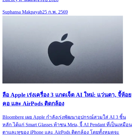
Suphansa Makpayab
25 ก.พ. 2569
ลือ Apple เร่งเครื่อง 3 แกดเจ็ต AI ใหม่: แว่นตา, จี้ห้อย
คอ และ AirPods ติดกล้อง
Bloomberg เผย Apple กำลังเร่งพัฒนาอุปกรณ์สวมใส่ AI 3 ชิ้น
หลัก ได้แก่ Smart Glasses ท้าชน Meta, จี้ AI Pendant ที่เป็นเหมือน
ตาและหูของ iPhone และ AirPods ติดกล้อง โดยทั้งหมดจะ