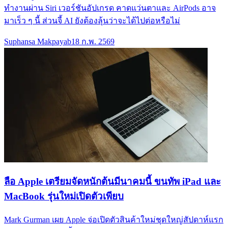
ทำงานผ่าน Siri เวอร์ชันอัปเกรด คาดแว่นตาและ AirPods อาจ
มาเร็ว ๆ นี้ ส่วนจี้ AI ยังต้องลุ้นว่าจะได้ไปต่อหรือไม่
Suphansa Makpayab
18 ก.พ. 2569
ลือ Apple เตรียมจัดหนักต้นมีนาคมนี้ ขนทัพ iPad และ
MacBook รุ่นใหม่เปิดตัวเพียบ
Mark Gurman เผย Apple จ่อเปิดตัวสินค้าใหม่ชุดใหญ่สัปดาห์แรก