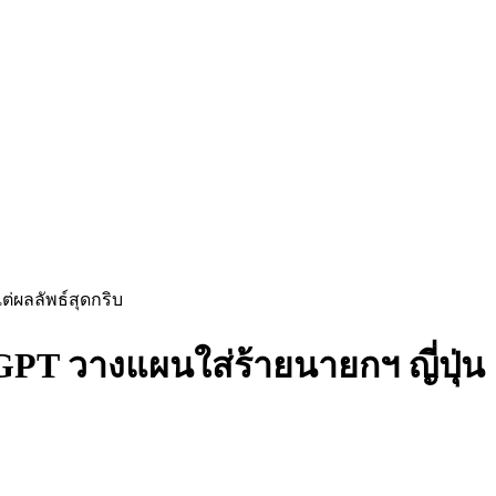
ต่ผลลัพธ์สุดกริบ
T วางแผนใส่ร้ายนายกฯ ญี่ปุ่น แ