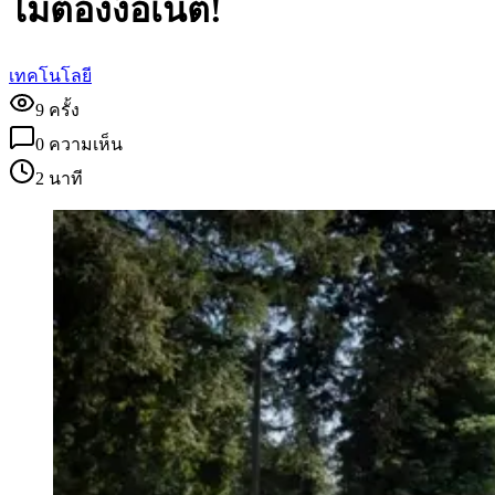
ไม่ต้องง้อเน็ต!
เทคโนโลยี
9
ครั้ง
0
ความเห็น
2 นาที