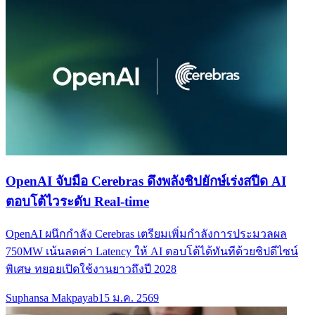
OpenAI จับมือ Cerebras ดึงพลังชิปยักษ์เร่งสปีด AI
ตอบโต้ไวระดับ Real-time
OpenAI ผนึกกำลัง Cerebras เตรียมเพิ่มกำลังการประมวลผล
750MW เน้นลดค่า Latency ให้ AI ตอบโต้ได้ทันทีด้วยชิปดีไซน์
พิเศษ ทยอยเปิดใช้งานยาวถึงปี 2028
Suphansa Makpayab
15 ม.ค. 2569