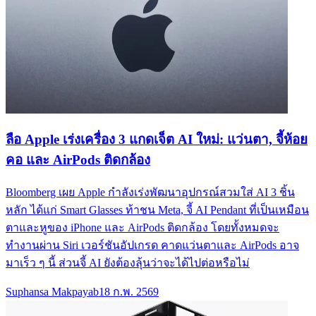
ลือ Apple เร่งเครื่อง 3 แกดเจ็ต AI ใหม่: แว่นตา, จี้ห้อย
คอ และ AirPods ติดกล้อง
Bloomberg เผย Apple กำลังเร่งพัฒนาอุปกรณ์สวมใส่ AI 3 ชิ้น
หลัก ได้แก่ Smart Glasses ท้าชน Meta, จี้ AI Pendant ที่เป็นเหมือน
ตาและหูของ iPhone และ AirPods ติดกล้อง โดยทั้งหมดจะ
ทำงานผ่าน Siri เวอร์ชันอัปเกรด คาดแว่นตาและ AirPods อาจ
มาเร็ว ๆ นี้ ส่วนจี้ AI ยังต้องลุ้นว่าจะได้ไปต่อหรือไม่
Suphansa Makpayab
18 ก.พ. 2569