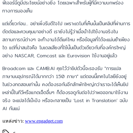
ฟีเจอร์นี้ดูมีประโยชน์อย่างยิ่ง โดยเฉพาะสำหรับผู้ที่มีความบกพร่อง
ทางการมองเห็น
แต่เดี๋ยวก่อน... อย่าเพิ่งรีบดีใจไป เพราะเดโมที่เห็นนั้นเป็นคลิปที่ผ่านการ
ตัดต่อและควบคุมมาอย่างดี เรายังไม่รู้ว่าเมื่อนำไปใช้งานจริงใน
สถานการณ์ต่างๆ จะทำงานได้ดีแค่ไหน หรือข้อมูลที่ได้จะแม่นยำเพียง
ใด แต่ที่น่าสนใจคือ โมเดลเสียงที่ใช้นั้นเป็นตัวเดียวกับที่องค์กรใหญ่
อย่าง NASCAR, Comcast และ Eurovision ใช้งานอยู่แล้ว
Broadcom และ CAMB.AI คุยไว้ว่าชิปตัวนี้จะรองรับ "การแปล
ภาษาบนอุปกรณ์ได้มากกว่า 150 ภาษา" แต่ตอนนี้เทคโนโลยียังอยู่
ในช่วงทดสอบเท่านั้น คงต้องรอกันอีกสักพักใหญ่กว่าเราจะได้เห็นชิป
เหล่านี้ในทีวีหรือแกดเจ็ตอื่นๆ ก็ต้องรอดูกันต่อไปว่าพอออกมาใช้งาน
จริง จะแปลได้เป๊ะปัง หรือจะกลายเป็น ‘Lost in Translation’ ฉบับ
AI กันแน่
แหล่งข่าว:
www.engadget.com