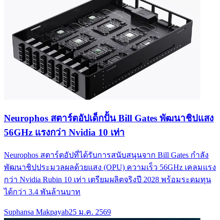
Neurophos สตาร์ตอัปเด็กปั้น Bill Gates พัฒนาชิปแสง
56GHz แรงกว่า Nvidia 10 เท่า
Neurophos สตาร์ตอัปที่ได้รับการสนับสนุนจาก Bill Gates กำลัง
พัฒนาชิปประมวลผลด้วยแสง (OPU) ความเร็ว 56GHz เคลมแรง
กว่า Nvidia Rubin 10 เท่า เตรียมผลิตจริงปี 2028 พร้อมระดมทุน
ได้กว่า 3.4 พันล้านบาท
Suphansa Makpayab
25 ม.ค. 2569