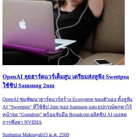
OpenAI ลุยฮาร์ดแวร์เต็มสูบ เตรียมส่งหูฟัง Sweetpea
ใช้ชิป Samsung 2nm
OpenAI ซุ่มพัฒนาฮาร์ดแวร์สร้าง Ecosystem ของตัวเอง ทั้งหูฟัง
AI "Sweetpea" ที่ใช้ชิป 2nm ของ Samsung และอุปกรณ์พกพาไร้
หน้าจอ "Gumdrop" พร้อมจับมือ Broadcom ผลิตชิป AI เองลด
การพึ่งพา NVIDIA
Suphansa Makpayab
15 ม.ค. 2569