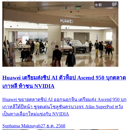
Huawei เตรียมส่งชิป AI ตัวท็อป Ascend 950 บุกตลาด
เกาหลี ท้าชน NVIDIA
Huawei ขยายตลาดชิป AI ออกนอกจีน เตรียมส่ง Ascend 950 บุก
เกาหลีใต้ปีหน้า ชูจุดเด่นโซลูชันครบวงจร Atlas SuperPod หวัง
เป็นทางเลือกใหม่แข่งกับ NVIDIA
Suphansa Makpayab
27 ธ.ค. 2568