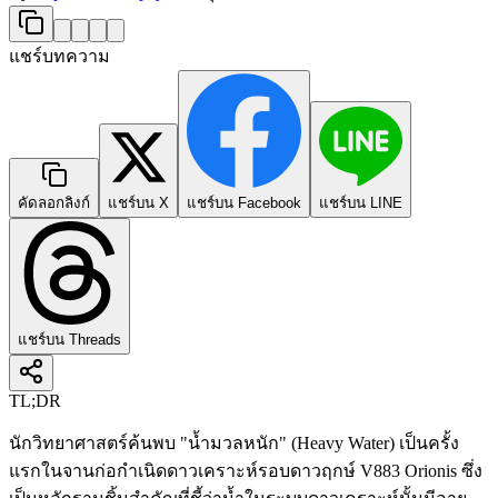
แชร์บทความ
คัดลอกลิงก์
แชร์บน X
แชร์บน Facebook
แชร์บน LINE
แชร์บน Threads
TL;DR
นักวิทยาศาสตร์ค้นพบ "น้ำมวลหนัก" (Heavy Water) เป็นครั้ง
แรกในจานก่อกำเนิดดาวเคราะห์รอบดาวฤกษ์ V883 Orionis ซึ่ง