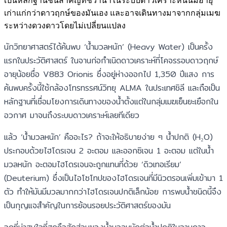
เป็นหลักฐานชิ้นสำคัญที่ชี้ว่าน้ำในระบบดาวเคราะห์นั้นมีอายุ
เก่าแก่กว่าดาวฤกษ์ของมันเอง และอาจเดินทางมาจากกลุ่มเมฆ
ระหว่างดวงดาวโดยไม่เปลี่ยนแปลง
นักวิทยาศาสตร์ได้ค้นพบ ‘น้ำมวลหนัก’ (Heavy Water) เป็นครั้ง
แรกในประวัติศาสตร์ ในจานก่อกำเนิดดาวเคราะห์ที่โคจรรอบดาวฤกษ์
อายุน้อยชื่อ V883 Orionis ซึ่งอยู่ห่างออกไป 1,350 ปีแสง การ
ค้นพบครั้งนี้ใช้กล้องโทรทรรศน์วิทยุ ALMA ในประเทศชิลี และถือเป็น
หลักฐานที่เชื่อมโยงการเดินทางของน้ำตั้งแต่ในกลุ่มเมฆเย็นยะเยือกใน
อวกาศ มาจนถึงระบบดาวเคราะห์เลยทีเดียว
แล้ว ‘น้ำมวลหนัก’ คืออะไร? ถ้าจะให้อธิบายง่าย ๆ น้ำปกติ (H₂O)
ประกอบด้วยไฮโดรเจน 2 อะตอม และออกซิเจน 1 อะตอม แต่ในน้ำ
มวลหนัก อะตอมไฮโดรเจนจะถูกแทนที่ด้วย ‘ดิวเทอเรียม’
(Deuterium) ซึ่งเป็นไอโซโทปของไฮโดรเจนที่มีนิวตรอนเพิ่มเข้ามา 1
ตัว ทำให้มันมีมวลมากกว่าไฮโดรเจนปกติเล็กน้อย การพบน้ำชนิดนี้จึง
เป็นกุญแจสำคัญในการย้อนรอยประวัติศาสตร์ของมัน