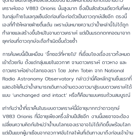
จุดที่น่าสนใจที่สุดคือสัดส่วนของน้ำมวลหนักต่อน้ำปกติในจานดาว
เคราะห์ของ V883 Orionis นั้นสูงมาก ซึ่งเป็นสัดส่วนเดียวกับที่พบ
ในกลุ่มก๊าซโมเลกุลเย็นจัดก่อนที่จะก่อตัวเป็นดาวฤกษ์เสียอีก ตรงนี้
เองที่ทำให้หลายฝ่ายตื่นเต้น เพราะมันหมายความว่าน้ำเหล่านี้ไม่ได้ถูก
ทำลายและสร้างขึ้นใหม่ในจานดาวเคราะห์ แต่เป็นมรดกตกทอดมาจาก
ยุคก่อนที่ดาวฤกษ์จะถือกำเนิดขึ้นด้วยซ้ำ
การค้นพบนี้เป็นเหมือน ‘จิ๊กซอว์ที่หายไป’ ที่เชื่อมโยงเรื่องราวทั้งหมด
เข้าด้วยกัน ตั้งแต่กลุ่มเมฆในอวกาศ จานดาวเคราะห์ ดาวหาง และ
ดาวเคราะห์อย่างโลกของเรา โดย John Tobin จาก National
Radio Astronomy Observatory กล่าวว่านี่คือหลักฐานชิ้นแรกที่
แสดงให้เห็นว่าน้ำสามารถเดินทางข้ามดวงดาวมาสู่ระบบดาวเคราะห์ได้
แบบ ‘unchanged and intact’ หรือก็คือมาแบบครบถ้วนสมบูรณ์
เท่ากับว่าน้ำที่เราเห็นในระบบดาวเคราะห์นี้มีอายุมากกว่าดาวฤกษ์
V883 Orionis ที่มีอายุเพียงครึ่งล้านปีเสียอีก งานนี้เลยอาจจะต้อง
เปลี่ยนความคิดกันใหม่ว่าน้ำบนโลกของเราอาจไม่ได้เกิดขึ้นพร้อมโลก
แต่เป็นแขกผู้มาเยือนจากอวกาศอันไกลโพ้นที่เดินทางมาถึงก่อนเจ้าบ้าน