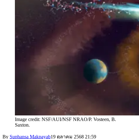
Image credit: NSF/AUI/NSF NRAO/P. Vosteen, B.
Saxton.
By
Suphansa Makpayab
19 ตุลาคม 2568
21:59