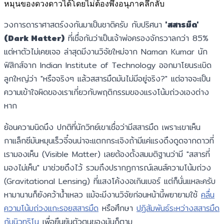
หมุนของดวงดาวได้โดยไม่ต้องพึ่งอนุภาคลึกลับ
วงการดาราศาสตร์งงกันมาเป็นชาติครับ กับปริศนา
'สสารมืด'
(Dark Matter)
ที่เชื่อกันว่าเป็นเจ้าพ่อครองจักรวาลกว่า 85%
แต่หาตัวไม่เคยเจอ ล่าสุดมีงานวิจัยใหม่จาก Naman Kumar นัก
ฟิสิกส์จาก Indian Institute of Technology ออกมาโยนระเบิด
ลูกใหญ่ว่า "หรือจริงๆ แล้วสสารมืดมันไม่มีอยู่จริง?" แต่อาจจะเป็น
ความเข้าใจผิดของเราเกี่ยวกับพฤติกรรมของแรงโน้มถ่วงเองต่าง
หาก
ย้อนความนิดนึง ปกติที่นักวิทย์เขาเชื่อว่ามีสสารมืด เพราะเขาเห็น
กาแล็กซีมันหมุนเร็วจี๋จนน่าจะแตกกระเจิงถ้ามีแค่แรงดึงดูดจากดาวที่
เรามองเห็น (Visible Matter) เลยต้องตั้งสมมติฐานว่ามี "สสารที่
มองไม่เห็น" มาช่วยดึงไว้ รวมถึงปรากฏการณ์เลนส์ความโน้มถ่วง
(Gravitational Lensing) ที่แสงโค้งงอเกินเบอร์ แต่ก็นั่นแหละครับ
หามานานก็ยังคว้าน้ำเหลว แม้จะมีงานวิจัยก่อนหน้านี้พยายามใช้
คลื่น
ความโน้มถ่วงแกะรอยสสารมืด
หรือศึกษา
ปฏิสัมพันธ์ระหว่างสสารมืด
กับนิวทริโน
เพื่อยืนยันตัวตนของมันก็ตาม