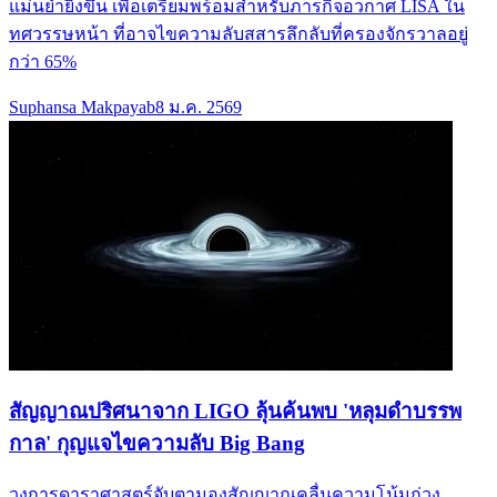
แม่นยำยิ่งขึ้น เพื่อเตรียมพร้อมสำหรับภารกิจอวกาศ LISA ใน
ทศวรรษหน้า ที่อาจไขความลับสสารลึกลับที่ครองจักรวาลอยู่
กว่า 65%
Suphansa Makpayab
8 ม.ค. 2569
สัญญาณปริศนาจาก LIGO ลุ้นค้นพบ 'หลุมดำบรรพ
กาล' กุญแจไขความลับ Big Bang
วงการดาราศาสตร์จับตามองสัญญาณคลื่นความโน้มถ่วง