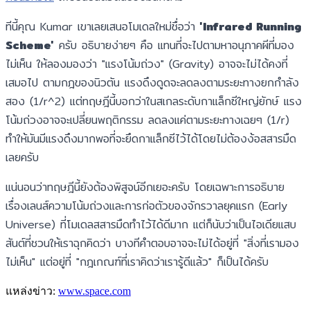
ทีนี้คุณ Kumar เขาเลยเสนอโมเดลใหม่ชื่อว่า
'Infrared Running
Scheme'
ครับ อธิบายง่ายๆ คือ แทนที่จะไปตามหาอนุภาคผีที่มอง
ไม่เห็น ให้ลองมองว่า "แรงโน้มถ่วง" (Gravity) อาจจะไม่ได้คงที่
เสมอไป ตามกฎของนิวตัน แรงดึงดูดจะลดลงตามระยะทางยกกำลัง
สอง (1/r^2) แต่ทฤษฎีนี้บอกว่าในสเกลระดับกาแล็กซีใหญ่ยักษ์ แรง
โน้มถ่วงอาจจะเปลี่ยนพฤติกรรม ลดลงแค่ตามระยะทางเฉยๆ (1/r)
ทำให้มันมีแรงดึงมากพอที่จะยึดกาแล็กซีไว้ได้โดยไม่ต้องง้อสสารมืด
เลยครับ
แน่นอนว่าทฤษฎีนี้ยังต้องพิสูจน์อีกเยอะครับ โดยเฉพาะการอธิบาย
เรื่องเลนส์ความโน้มถ่วงและการก่อตัวของจักรวาลยุคแรก (Early
Universe) ที่โมเดลสสารมืดทำไว้ได้ดีมาก แต่ก็นับว่าเป็นไอเดียแสบ
สันต์ที่ชวนให้เราฉุกคิดว่า บางทีคำตอบอาจจะไม่ได้อยู่ที่ "สิ่งที่เรามอง
ไม่เห็น" แต่อยู่ที่ "กฎเกณฑ์ที่เราคิดว่าเรารู้ดีแล้ว" ก็เป็นได้ครับ
แหล่งข่าว:
www.space.com