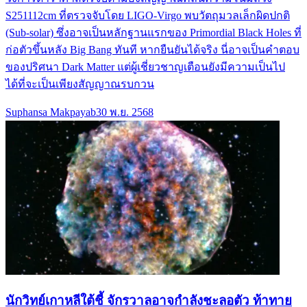
S251112cm ที่ตรวจจับโดย LIGO-Virgo พบวัตถุมวลเล็กผิดปกติ
(Sub-solar) ซึ่งอาจเป็นหลักฐานแรกของ Primordial Black Holes ที่
ก่อตัวขึ้นหลัง Big Bang ทันที หากยืนยันได้จริง นี่อาจเป็นคำตอบ
ของปริศนา Dark Matter แต่ผู้เชี่ยวชาญเตือนยังมีความเป็นไป
ได้ที่จะเป็นเพียงสัญญาณรบกวน
Suphansa Makpayab
30 พ.ย. 2568
นักวิทย์เกาหลีใต้ชี้ จักรวาลอาจกำลังชะลอตัว ท้าทาย