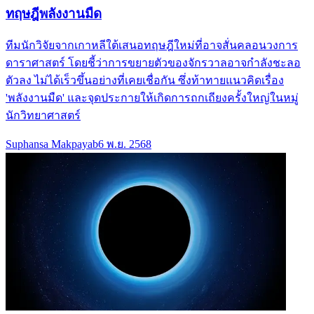
ทฤษฎีพลังงานมืด
ทีมนักวิจัยจากเกาหลีใต้เสนอทฤษฎีใหม่ที่อาจสั่นคลอนวงการ
ดาราศาสตร์ โดยชี้ว่าการขยายตัวของจักรวาลอาจกำลังชะลอ
ตัวลง ไม่ได้เร็วขึ้นอย่างที่เคยเชื่อกัน ซึ่งท้าทายแนวคิดเรื่อง
'พลังงานมืด' และจุดประกายให้เกิดการถกเถียงครั้งใหญ่ในหมู่
นักวิทยาศาสตร์
Suphansa Makpayab
6 พ.ย. 2568