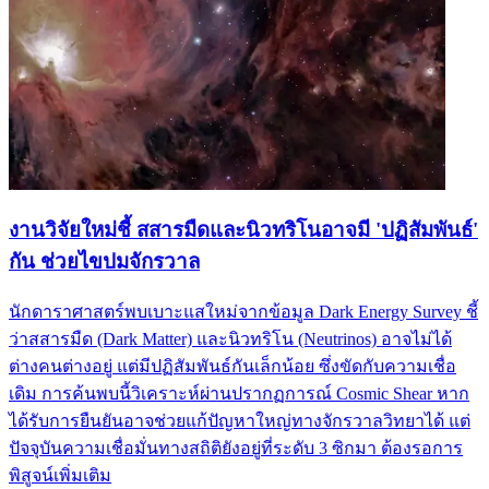
งานวิจัยใหม่ชี้ สสารมืดและนิวทริโนอาจมี 'ปฏิสัมพันธ์'
กัน ช่วยไขปมจักรวาล
นักดาราศาสตร์พบเบาะแสใหม่จากข้อมูล Dark Energy Survey ชี้
ว่าสสารมืด (Dark Matter) และนิวทริโน (Neutrinos) อาจไม่ได้
ต่างคนต่างอยู่ แต่มีปฏิสัมพันธ์กันเล็กน้อย ซึ่งขัดกับความเชื่อ
เดิม การค้นพบนี้วิเคราะห์ผ่านปรากฏการณ์ Cosmic Shear หาก
ได้รับการยืนยันอาจช่วยแก้ปัญหาใหญ่ทางจักรวาลวิทยาได้ แต่
ปัจจุบันความเชื่อมั่นทางสถิติยังอยู่ที่ระดับ 3 ซิกมา ต้องรอการ
พิสูจน์เพิ่มเติม