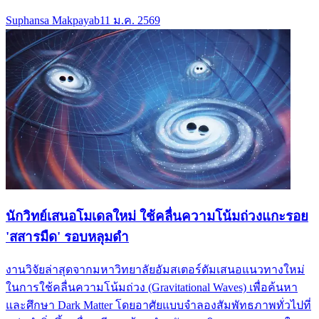
Suphansa Makpayab
11 ม.ค. 2569
นักวิทย์เสนอโมเดลใหม่ ใช้คลื่นความโน้มถ่วงแกะรอย
'สสารมืด' รอบหลุมดำ
งานวิจัยล่าสุดจากมหาวิทยาลัยอัมสเตอร์ดัมเสนอแนวทางใหม่
ในการใช้คลื่นความโน้มถ่วง (Gravitational Waves) เพื่อค้นหา
และศึกษา Dark Matter โดยอาศัยแบบจำลองสัมพัทธภาพทั่วไปที่