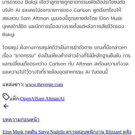
มารดาของ Balaji เชื่อว่าลูกชายถูกฆาตกรรมเพื่อเอื้อประโยชน์ต่อ
บริษัท AI และเคยไปออกรายการของ Carlson พูดเรียกร้องให้
สอบสวน Sam Altman มุมมองนี้ถูกขยายต่อโดย Elon Musk
บุคคลใกล้ชิด และนักการเมืองบางรายตั้งแต่หลังการเสียชีวิตของ
Balaji
โดยสรุป ฝั่งทางการสรุปคดีว่าเป็นการฆ่าตัวตาย ขณะที่ข้อกล่าวหา
เรื่อง “ฆาตกรรม” ยังเป็นเพียงคำกล่าวอ้างที่ไม่มีหลักฐานยืนยัน การ
แลกเปลี่ยนเดือดระหว่าง Carlson กับ Altman สะท้อนความกังวล
และความไม่ไว้วางใจที่รายล้อมอุตสาหกรรม AI ในตอนนี้
แหล่งข่าว:
www.theverge.com
แท็ก:
OpenAI
Sam Altman
AI
บทความก่อนหน้า
Elon Musk กดดัน Satya Nadella ตรวจสอบพนักงาน Blizzard หลัง