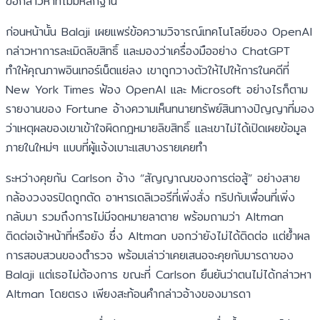
ข้อกล่าวหาที่ไม่มีหลักฐาน
ก่อนหน้านั้น Balaji เผยแพร่ข้อความวิจารณ์เทคโนโลยีของ OpenAI
กล่าวหาการละเมิดลิขสิทธิ์ และมองว่าเครื่องมืออย่าง ChatGPT
ทำให้คุณภาพอินเทอร์เน็ตแย่ลง เขาถูกวางตัวให้ไปให้การในคดีที่
New York Times ฟ้อง OpenAI และ Microsoft อย่างไรก็ตาม
รายงานของ Fortune อ้างความเห็นทนายทรัพย์สินทางปัญญาที่มอง
ว่าเหตุผลของเขาเข้าใจผิดกฎหมายลิขสิทธิ์ และเขาไม่ได้เปิดเผยข้อมูล
ภายในใหม่ๆ แบบที่ผู้แจ้งเบาะแสบางรายเคยทำ
ระหว่างคุยกัน Carlson อ้าง “สัญญาณของการต่อสู้” อย่างสาย
กล้องวงจรปิดถูกตัด อาหารเดลิเวอรีที่เพิ่งสั่ง ทริปกับเพื่อนที่เพิ่ง
กลับมา รวมถึงการไม่มีจดหมายลาตาย พร้อมถามว่า Altman
ติดต่อเจ้าหน้าที่หรือยัง ซึ่ง Altman บอกว่ายังไม่ได้ติดต่อ แต่ย้ำผล
การสอบสวนของตำรวจ พร้อมเล่าว่าเคยเสนอจะคุยกับมารดาของ
Balaji แต่เธอไม่ต้องการ ขณะที่ Carlson ยืนยันว่าตนไม่ได้กล่าวหา
Altman โดยตรง เพียงสะท้อนคำกล่าวอ้างของมารดา