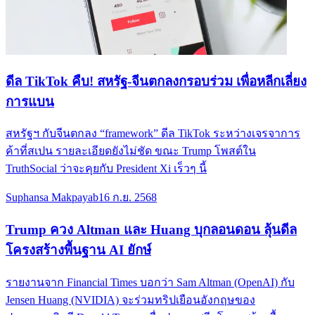
ดีล TikTok คืบ! สหรัฐ-จีนตกลงกรอบร่วม เพื่อหลีกเลี่ยง
การแบน
สหรัฐฯ กับจีนตกลง “framework” ดีล TikTok ระหว่างเจรจาการ
ค้าที่สเปน รายละเอียดยังไม่ชัด ขณะ Trump โพสต์ใน
TruthSocial ว่าจะคุยกับ President Xi เร็วๆ นี้
Suphansa Makpayab
16 ก.ย. 2568
Trump ควง Altman และ Huang บุกลอนดอน ลุ้นดีล
โครงสร้างพื้นฐาน AI ยักษ์
รายงานจาก Financial Times บอกว่า Sam Altman (OpenAI) กับ
Jensen Huang (NVIDIA) จะร่วมทริปเยือนอังกฤษของ