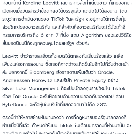
ก่อนหน้านี้ Karoline Leavitt เลขาธิการสื่อทำเนียบขาว ก็เคยออกมา
เปิดเผยเมื่อวันเสาร์ว่าข้อตกลงได้บรรลุแล้ว แต่ยังไม่ได้ลงนาม โดย
ระบุว่าการดำเนินงานของ TikTok ในสหรัฐฯ จะอยู่ภายใต้การถือหุ้น
ส่วนใหญ่ของชาวอเมริกัน และที่สำคัญคือชาวอเมริกันจะได้นั่งเก้าอี้
กรรมการบริหารถึง 6 จาก 7 ที่นั่ง แถม Algorithm ของแอปวิดีโอ
สั้นยอดนิยมนี้ก็จะถูกควบคุมโดยสหรัฐฯ ด้วยค่ะ
Leavitt ย้ำว่ารายละเอียดทั้งหมดได้ตกลงกันเรียบร้อยแล้ว เหลือ
เพียงแค่รอการลงนาม ซึ่งเธอก็คาดว่าจะเกิดขึ้นในอีกไม่กี่วันข้างหน้า
ค่ะ นอกจากนี้ Bloomberg ยังรายงานเพิ่มเติมว่า Oracle,
Andreessen Horowitz และบริษัท Private Equity อย่าง
Silver Lake Management ก็จะเป็นนักลงทุนรายใหม่ใน TikTok
ด้วย โดย Oracle จะรับผิดชอบด้านความปลอดภัยของแอป ส่วน
ByteDance จะถือหุ้นในบริษัทที่แยกออกมาไม่ถึง 20%
ตรงนี้ทำให้หลายฝ่ายหันมามองว่า การที่กฎหมายของรัฐบาลกลางที่
ผ่านเมื่อปีที่แล้ว กำหนดให้แบน TikTok ในเดือนมกราคมที่ผ่านมานั้น จะ
ถูกพลิกเกมหรือไม่ เพราะทรัมป์เองก็ขยายเส้นตายให้ ByteDance