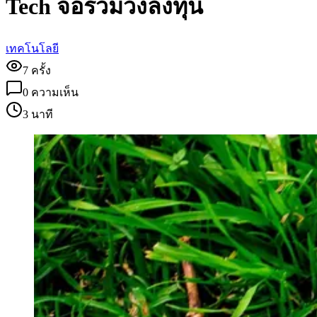
Tech จ่อร่วมวงลงทุน
เทคโนโลยี
7
ครั้ง
0
ความเห็น
3 นาที