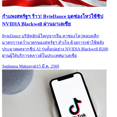
กำแพงสหรัฐฯ ร้าว! ByteDance มุดช่องโหว่ใช้ชิป
NVIDIA Blackwell ผ่านมาเลเซีย
ByteDance บริษัทยักษ์ใหญ่จากจีน หาช่องโหว่หลบหลีก
มาตรการคว่ำบาตรของสหรัฐฯ สำเร็จ ด้วยการเช่าใช้พลัง
ประมวลผลจากชิป AI รุ่นท็อปอย่าง NVIDIA Blackwell B200
ผ่านผู้ให้บริการคลาวด์ในประเทศมาเลเซีย
Suphansa Makpayab
15 มี.ค. 2569