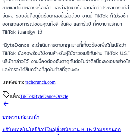
ขายแอปนี้มาหลายครั้งแล้ว และล่าสุดเขายังบอกอีกว่าประธานาธิบดีสี
จิ้นผิง ของจีนก็อนุมัติข้อตกลงนี้แล้วด้วย งานนี้ TikTok ก็ไม่รอช้า
ออกแถลงการณ์ขอบคุณทั้งสี จิ้นผิง และทรัมป์ ที่พยายามรักษา
TikTok ในสหรัฐฯ ไว้
“ByteDance จะดำเนินการตามกฎหมายที่เกี่ยวข้องเพื่อให้แน่ใจว่า
TikTok ยังคงพร้อมใช้งานสำหรับผู้ใช้ชาวอเมริกันผ่าน TikTok U.S.”
บริษัทกล่าวไว้ งานนี้คงต้องจับตาดูกันต่อไปว่าดีลนี้จะลงเอยอย่างไร
และใครจะได้ยิ้มกว้างที่สุดในท้ายที่สุดนะคะ
แหล่งข่าว:
techcrunch.com
แท็ก:
TikTok
ByteDance
Oracle
บทความก่อนหน้า
บริษัทเทคโนโลยียักษ์ใหญ่สั่งพนักงาน H-1B ห้ามออกนอก