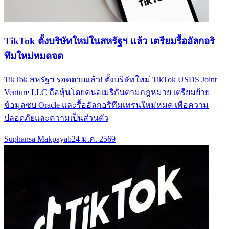
TikTok ตั้งบริษัทใหม่ในสหรัฐฯ แล้ว เตรียมรื้ออัลกอริ
ทึมใหม่หมดจด
TikTok สหรัฐฯ รอดตายแล้ว! ตั้งบริษัทใหม่ TikTok USDS Joint
Venture LLC ถือหุ้นโดยคนอเมริกันตามกฎหมาย เตรียมย้าย
ข้อมูลซบ Oracle และรื้ออัลกอริทึมเทรนใหม่หมด เพื่อความ
ปลอดภัยและความเป็นส่วนตัว
Suphansa Makpayab
24 ม.ค. 2569