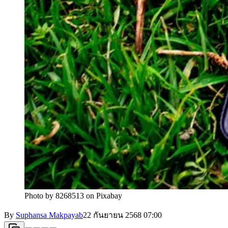
Photo by 8268513 on Pixabay
By
Suphansa Makpayab
22 กันยายน 2568
07:00