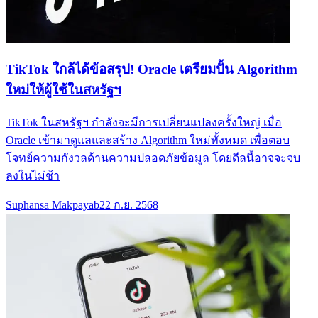
TikTok ใกล้ได้ข้อสรุป! Oracle เตรียมปั้น Algorithm
ใหม่ให้ผู้ใช้ในสหรัฐฯ
TikTok ในสหรัฐฯ กำลังจะมีการเปลี่ยนแปลงครั้งใหญ่ เมื่อ
Oracle เข้ามาดูแลและสร้าง Algorithm ใหม่ทั้งหมด เพื่อตอบ
โจทย์ความกังวลด้านความปลอดภัยข้อมูล โดยดีลนี้อาจจะจบ
ลงในไม่ช้า
Suphansa Makpayab
22 ก.ย. 2568