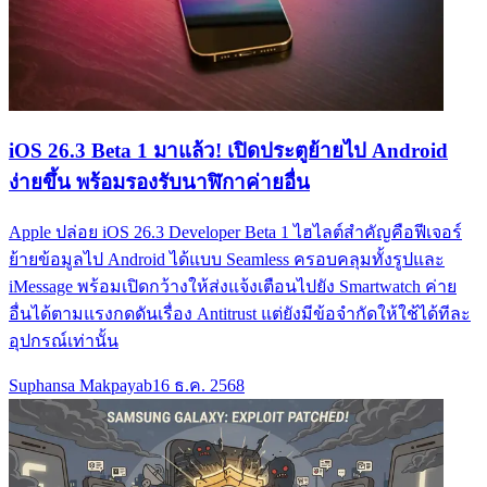
iOS 26.3 Beta 1 มาแล้ว! เปิดประตูย้ายไป Android
ง่ายขึ้น พร้อมรองรับนาฬิกาค่ายอื่น
Apple ปล่อย iOS 26.3 Developer Beta 1 ไฮไลต์สำคัญคือฟีเจอร์
ย้ายข้อมูลไป Android ได้แบบ Seamless ครอบคลุมทั้งรูปและ
iMessage พร้อมเปิดกว้างให้ส่งแจ้งเตือนไปยัง Smartwatch ค่าย
อื่นได้ตามแรงกดดันเรื่อง Antitrust แต่ยังมีข้อจำกัดให้ใช้ได้ทีละ
อุปกรณ์เท่านั้น
Suphansa Makpayab
16 ธ.ค. 2568