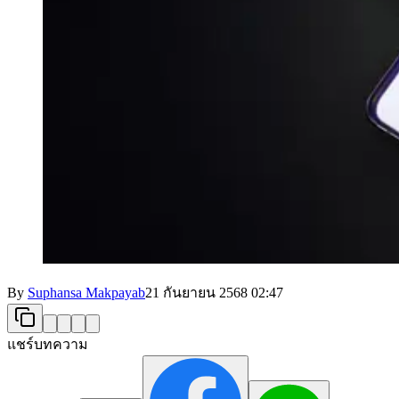
By
Suphansa Makpayab
21 กันยายน 2568
02:47
แชร์บทความ