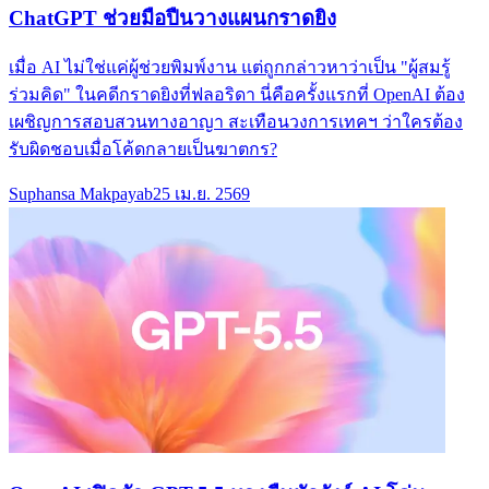
ChatGPT ช่วยมือปืนวางแผนกราดยิง
เมื่อ AI ไม่ใช่แค่ผู้ช่วยพิมพ์งาน แต่ถูกกล่าวหาว่าเป็น "ผู้สมรู้
ร่วมคิด" ในคดีกราดยิงที่ฟลอริดา นี่คือครั้งแรกที่ OpenAI ต้อง
เผชิญการสอบสวนทางอาญา สะเทือนวงการเทคฯ ว่าใครต้อง
รับผิดชอบเมื่อโค้ดกลายเป็นฆาตกร?
Suphansa Makpayab
25 เม.ย. 2569