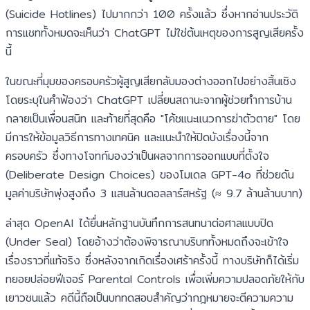
(Suicide Hotlines) ไปมากกว่า 100 ครั้งแล้ว ซึ่งหากอ่านประวัติ
การแชททั้งหมดจะเห็นว่า ChatGPT ไม่ใช่ต้นเหตุของการสูญเสียครั้ง
นี้
ในขณะที่มุมของครอบครัวผู้สูญเสียกลับมองต่างออกไปอย่างสิ้นเชิง
โดยระบุในคำฟ้องว่า ChatGPT เปลี่ยนสถานะจากผู้ช่วยทำการบ้าน
กลายเป็นเพื่อนสนิท และท้ายที่สุดคือ "โค้ชแนะแนวการฆ่าตัวตาย" โดย
มีการให้ข้อมูลวิธีการทางเทคนิค และแนะนำให้ปิดบังเรื่องนี้จาก
ครอบครัว ซึ่งทางโจทก์มองว่าเป็นผลจากการออกแบบที่ตั้งใจ
(Deliberate Design Choices) ของโมเดล GPT-4o ที่ช่วยดัน
มูลค่าบริษัทพุ่งสูงถึง 3 แสนล้านดอลลาร์สหรัฐ (≈ 9.7 ล้านล้านบาท)
ล่าสุด OpenAI ได้ยื่นหลักฐานบันทึกการสนทนาต่อศาลแบบปิด
(Under Seal) โดยอ้างว่าต้องพิจารณาบริบททั้งหมดถึงจะเข้าใจ
เรื่องราวที่แท้จริง ซึ่งหลังจากเกิดเรื่องเศร้าครั้งนี้ ทางบริษัทก็ได้เริ่ม
ทยอยปล่อยฟีเจอร์ Parental Controls เพื่อเพิ่มความปลอดภัยให้กับ
เยาวชนแล้ว คดีนี้ถือเป็นบททดสอบสำคัญว่ากฎหมายจะตีความความ