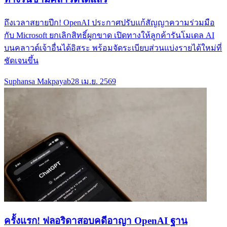
ถึงเวลาสยายปีก! OpenAI ประกาศปรับแก้สัญญาความร่วมมือ
กับ Microsoft ยกเลิกสิทธิ์ผูกขาด เปิดทางให้ลูกค้ารันโมเดล AI
บนคลาวด์เจ้าอื่นได้อิสระ พร้อมจัดระเบียบส่วนแบ่งรายได้ใหม่ที่
ชัดเจนขึ้น
Suphansa Makpayab
28 เม.ย. 2569
ครั้งแรก! ฟลอริดาสอบคดีอาญา OpenAI ฐาน