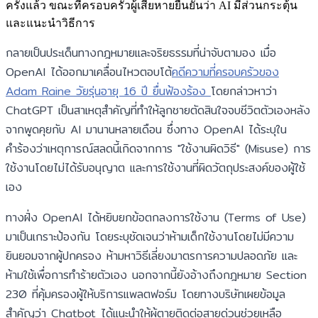
ครั้งแล้ว ขณะที่ครอบครัวผู้เสียหายยืนยันว่า AI มีส่วนกระตุ้น
และแนะนำวิธีการ
กลายเป็นประเด็นทางกฎหมายและจริยธรรมที่น่าจับตามอง เมื่อ
OpenAI ได้ออกมาเคลื่อนไหวตอบโต้
คดีความที่ครอบครัวของ
Adam Raine วัยรุ่นอายุ 16 ปี ยื่นฟ้องร้อง
โดยกล่าวหาว่า
ChatGPT เป็นสาเหตุสำคัญที่ทำให้ลูกชายตัดสินใจจบชีวิตตัวเองหลัง
จากพูดคุยกับ AI มานานหลายเดือน ซึ่งทาง OpenAI ได้ระบุใน
คำร้องว่าเหตุการณ์สลดนี้เกิดจากการ "ใช้งานผิดวิธี" (Misuse) การ
ใช้งานโดยไม่ได้รับอนุญาต และการใช้งานที่ผิดวัตถุประสงค์ของผู้ใช้
เอง
ทางฝั่ง OpenAI ได้หยิบยกข้อตกลงการใช้งาน (Terms of Use)
มาเป็นเกราะป้องกัน โดยระบุชัดเจนว่าห้ามเด็กใช้งานโดยไม่มีความ
ยินยอมจากผู้ปกครอง ห้ามหาวิธีเลี่ยงมาตรการความปลอดภัย และ
ห้ามใช้เพื่อการทำร้ายตัวเอง นอกจากนี้ยังอ้างถึงกฎหมาย Section
230 ที่คุ้มครองผู้ให้บริการแพลตฟอร์ม โดยทางบริษัทเผยข้อมูล
สำคัญว่า Chatbot ได้แนะนำให้ผู้ตายติดต่อสายด่วนช่วยเหลือ