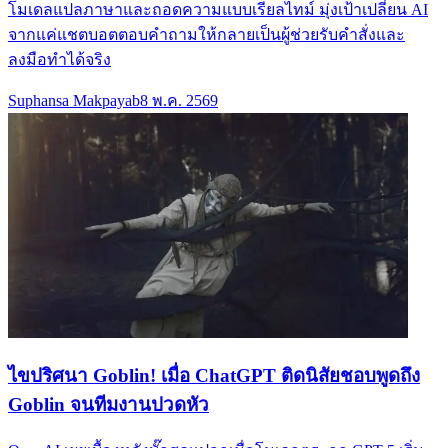
โมเดลแปลภาษาและถอดความแบบเรียลไทม์ มุ่งเป้าเปลี่ยน AI
จากแค่แชตบอตตอบคำถามให้กลายเป็นผู้ช่วยรับคำสั่งและ
ลงมือทำได้จริง
Suphansa Makpayab
8 พ.ค. 2569
ไขปริศนา Goblin! เมื่อ ChatGPT ติดนิสัยชอบพูดถึง
Goblin จนทีมงานปวดหัว