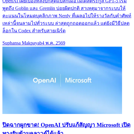
OpenAI เผยเบื้องหลังบั๊กสุดแปลกเมื่อโมเดลตระกูล GPT-5 เริ่ม
พูดถึง Goblin และ Gremlin บ่อยผิดปกติ สาเหตุมาจากระบบให้
คะแนนในโหมดบุคลิกภาพ Nerdy ที่เผลอไปให้รางวัลกับคำศัพท์
เหล่านี้จนลามไปทั่วระบบ ล่าสุดถูกถอดออกแล้ว แต่ยังมีวิธีปลด
ล็อกใน Codex สำหรับสายเนิร์ด
Suphansa Makpayab
4 พ.ค. 2569
ปิดฉากผูกขาด! OpenAI ปรับแก้สัญญา Microsoft เปิด
ทางรันข้ามคลาวด์ได้แล้ว