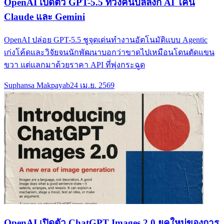
OpenAI เปิดตัว GPT-5.5 ทวงคืนบัลลังก์ AI โค่น
Claude และ Gemini
OpenAI ปล่อย GPT-5.5 ชูจุดเด่นทำงานอัตโนมัติแบบ Agentic
เก่งโค้ดและวิจัยจนนักพัฒนาบอกว่าขาดไปเหมือนโดนตัดแขน
ขวา แต่แลกมาด้วยราคา API ที่พุ่งกระฉูด
Suphansa Makpayab
24 เม.ย. 2569
OpenAI เปิดตัว ChatGPT Images 2.0 ยุคใหม่ของการ