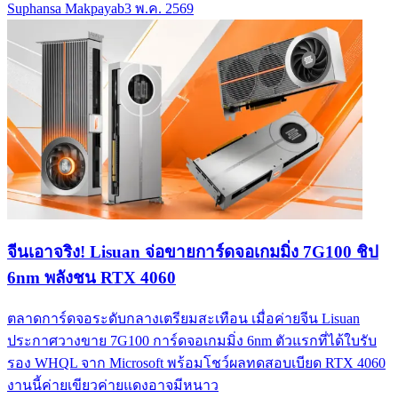
Suphansa Makpayab
3 พ.ค. 2569
จีนเอาจริง! Lisuan จ่อขายการ์ดจอเกมมิ่ง 7G100 ชิป
6nm พลังชน RTX 4060
ตลาดการ์ดจอระดับกลางเตรียมสะเทือน เมื่อค่ายจีน Lisuan
ประกาศวางขาย 7G100 การ์ดจอเกมมิ่ง 6nm ตัวแรกที่ได้ใบรับ
รอง WHQL จาก Microsoft พร้อมโชว์ผลทดสอบเบียด RTX 4060
งานนี้ค่ายเขียวค่ายแดงอาจมีหนาว