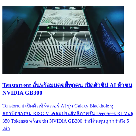
Tenstorrent ลั่นพร้อมบดขยี้ทุกคน เปิดตัวชิป AI ท้าชน
NVIDIA GB300
Tenstorrent เปิดตัวเซิร์ฟเวอร์ AI รุ่น Galaxy Blackhole ชู
สถาปัตยกรรม RISC-V เคลมประสิทธิภาพรัน DeepSeek R1 ทะลุ
350 Tokens/s พร้อมข่ม NVIDIA GB300 ว่ามีต้นทุนถูกกว่าถึง 5
เท่า