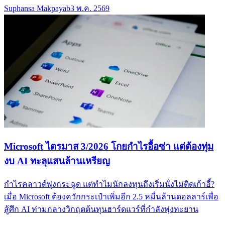
Suphansa Makpayab
3 พ.ค. 2569
Microsoft ไตรมาส 3/2026 โกยกำไรอื้อซ่า แต่ต้องทุ่ม
งบ AI ทะลุแสนล้านเหรียญ
กำไรคลาวด์พุ่งกระฉูด แต่ทำไมนักลงทุนถึงเริ่มนั่งไม่ติดเก้าอี้?
เมื่อ Microsoft ต้องควักกระเป๋าเพิ่มอีก 2.5 หมื่นล้านดอลลาร์เพื่อ
สู้ศึก AI ท่ามกลางวิกฤตต้นทุนฮาร์ดแวร์ที่กำลังพุ่งทะยาน