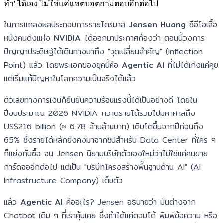
ทำ' ได้เอง ไม่ใช่แค่แชตบอตถามตอบอีกต่อไป
ในการแถลงผลประกอบการรายไตรมาส
Jensen Huang
ซีอีโอเสื้อ
หนังคนดังแห่ง
NVIDIA
ได้ออกมาประกาศก้องว่า ตอนนี้วงการ
ปัญญาประดิษฐ์ได้เดินทางมาถึง "จุดเปลี่ยนสำคัญ" (Inflection
Point) แล้ว โดยพระเอกของยุคนี้คือ
Agentic AI
ที่ไม่ได้เก่งแค่คุย
แต่เริ่มแก้ปัญหาในโลกความเป็นจริงได้แล้ว
ตัวเลขทางการเงินก็ยืนยันความร้อนแรงนี้ได้เป็นอย่างดี โดยใน
ปีงบประมาณ 2026 NVIDIA กวาดรายได้รวมไปมหาศาลถึง
US$216 billion (≈ 6.78 ล้านล้านบาท) เติบโตขึ้นจากปีก่อนถึง
65% ซึ่งรายได้หลักยังคงมาจากชิปสำหรับ Data Center ที่ใคร ๆ
ก็แย่งกันซื้อ จน Jensen นิยามบริษัทตัวเองใหม่ว่าไม่ใช่แค่คนขาย
การ์ดจออีกต่อไป แต่เป็น "บริษัทโครงสร้างพื้นฐานด้าน AI" (AI
Infrastructure Company) เต็มตัว
แล้ว
Agentic AI
คืออะไร? Jensen อธิบายว่า มันต่างจาก
Chatbot เดิม ๆ ที่เราคุ้นเคย ซึ่งทำได้แค่ตอบโต้ พิมพ์ข้อความ หรือ