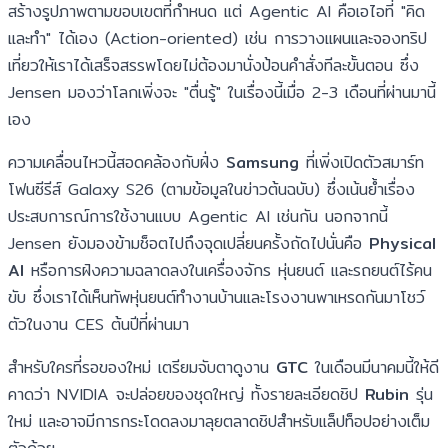
สร้างรูปภาพตามขอบเขตที่กำหนด แต่ Agentic AI คือเอไอที่ "คิด
และทำ" ได้เอง (Action-oriented) เช่น การวางแผนและจองทริป
เที่ยวให้เราได้เสร็จสรรพโดยไม่ต้องมานั่งป้อนคำสั่งทีละขั้นตอน ซึ่ง
Jensen มองว่าโลกเพิ่งจะ "ตื่นรู้" ในเรื่องนี้เมื่อ 2-3 เดือนที่ผ่านมานี้
เอง
ความเคลื่อนไหวนี้สอดคล้องกับฝั่ง
Samsung
ที่เพิ่งเปิดตัวสมาร์ท
โฟนซีรีส์ Galaxy S26 (ตามข้อมูลในข่าวต้นฉบับ) ซึ่งเน้นย้ำเรื่อง
ประสบการณ์การใช้งานแบบ Agentic AI เช่นกัน นอกจากนี้
Jensen ยังมองข้ามช็อตไปถึงจุดเปลี่ยนครั้งถัดไปนั่นคือ
Physical
AI
หรือการฝังความฉลาดลงในเครื่องจักร หุ่นยนต์ และรถยนต์ไร้คน
ขับ ซึ่งเราได้เห็นทัพหุ่นยนต์ทำงานบ้านและโรงงานพาเหรดกันมาโชว์
ตัวในงาน CES ต้นปีที่ผ่านมา
สำหรับใครที่รอของใหม่ เตรียมจับตาดูงาน
GTC
ในเดือนมีนาคมนี้ให้ดี
คาดว่า NVIDIA จะปล่อยของชุดใหญ่ ทั้งรายละเอียดชิป
Rubin
รุ่น
ใหม่ และอาจมีการกระโดดลงมาลุยตลาดชิปสำหรับแล็ปท็อปอย่างเต็ม