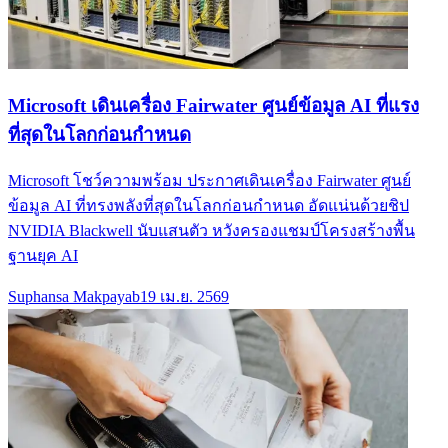
Microsoft เดินเครื่อง Fairwater ศูนย์ข้อมูล AI ที่แรง
ที่สุดในโลกก่อนกำหนด
Microsoft โชว์ความพร้อม ประกาศเดินเครื่อง Fairwater ศูนย์
ข้อมูล AI ที่ทรงพลังที่สุดในโลกก่อนกำหนด อัดแน่นด้วยชิป
NVIDIA Blackwell นับแสนตัว หวังครองแชมป์โครงสร้างพื้น
ฐานยุค AI
Suphansa Makpayab
19 เม.ย. 2569