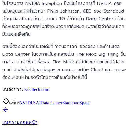
ในโครงการ NVIDIA Inception ซึ่งเป็นโครงการที่ NVIDIA คอย
สนับสนุนและให้คำปรึกษา Philip Johnston, CEO ของ Starcloud
ถึงกับมองไกลไปอีกว่า ภายใน 10 ปีข้างหน้า Data Center เกือบ
ทั้งหมดอาจจะถูกย้ายไปสร้างในอวกาศกันหมด เพราะข้อจำกัดบนโลก
มันเยอะเหลือเกิน
งานนี้ต้องบอกว่าเป็นไอเดียที่ 'คิดนอกโลก' ของจริง และถ้าโมเดล
Data Center ในอวกาศมันจะกลายเป็น The Next Big Thing ขึ้น
มาจริง ๆ เราเชื่อว่าชื่อของ Elon Musk คงไม่ยอมตกขบวนนี้ไปง่าย
ๆ แน่ สงสัยต่อไปเวลาข้อมูลหาย นอกจากจะโทษ Cloud แล้ว อาจจะ
ต้องแหงนหน้ามองฟ้าโทษดาวเทียมกันบ้างล่ะทีนี้
แหล่งข่าว:
wccftech.com
แท็ก:
NVIDIA
AI
Data Center
Starcloud
Space
บทความก่อนหน้า