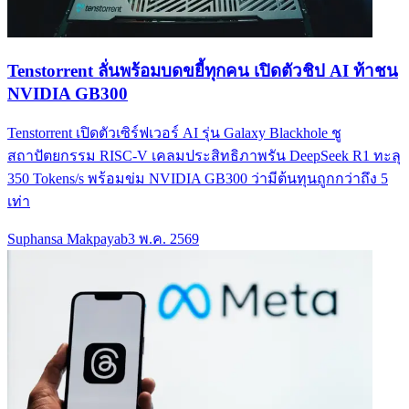
Tenstorrent ลั่นพร้อมบดขยี้ทุกคน เปิดตัวชิป AI ท้าชน
NVIDIA GB300
Tenstorrent เปิดตัวเซิร์ฟเวอร์ AI รุ่น Galaxy Blackhole ชู
สถาปัตยกรรม RISC-V เคลมประสิทธิภาพรัน DeepSeek R1 ทะลุ
350 Tokens/s พร้อมข่ม NVIDIA GB300 ว่ามีต้นทุนถูกกว่าถึง 5
เท่า
Suphansa Makpayab
3 พ.ค. 2569