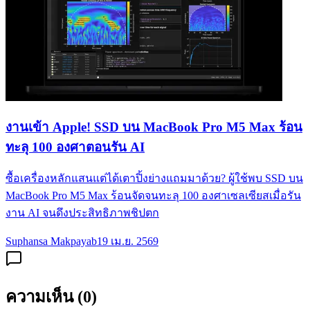
งานเข้า Apple! SSD บน MacBook Pro M5 Max ร้อน
ทะลุ 100 องศาตอนรัน AI
ซื้อเครื่องหลักแสนแต่ได้เตาปิ้งย่างแถมมาด้วย? ผู้ใช้พบ SSD บน
MacBook Pro M5 Max ร้อนจัดจนทะลุ 100 องศาเซลเซียสเมื่อรัน
งาน AI จนดึงประสิทธิภาพชิปตก
Suphansa Makpayab
19 เม.ย. 2569
ความเห็น (
0
)