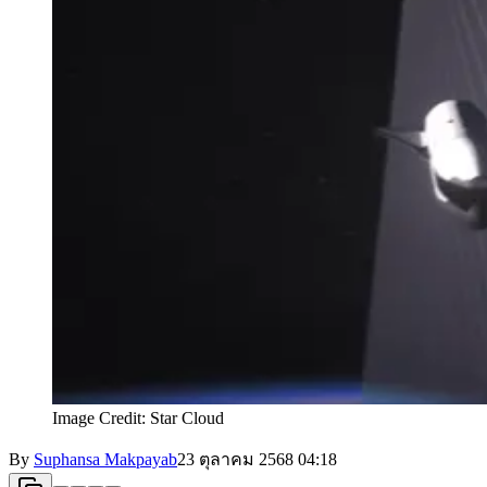
Image Credit: Star Cloud
By
Suphansa Makpayab
23 ตุลาคม 2568
04:18