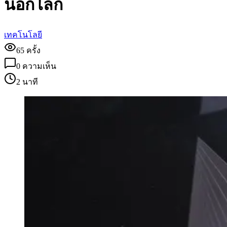
นอกโลก
เทคโนโลยี
65
ครั้ง
0
ความเห็น
2 นาที