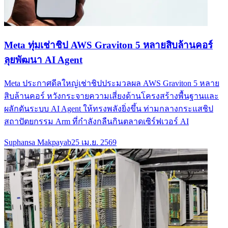
Meta ทุ่มเช่าชิป AWS Graviton 5 หลายสิบล้านคอร์
ลุยพัฒนา AI Agent
Meta ประกาศดีลใหญ่เช่าชิปประมวลผล AWS Graviton 5 หลาย
สิบล้านคอร์ หวังกระจายความเสี่ยงด้านโครงสร้างพื้นฐานและ
ผลักดันระบบ AI Agent ให้ทรงพลังยิ่งขึ้น ท่ามกลางกระแสชิป
สถาปัตยกรรม Arm ที่กำลังกลืนกินตลาดเซิร์ฟเวอร์ AI
Suphansa Makpayab
25 เม.ย. 2569