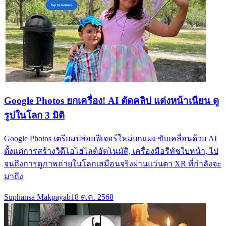
Google Photos ยกเครื่อง! AI ตัดคลิป แต่งหน้าเนียน ดู
รูปในโลก 3 มิติ
Google Photos เตรียมปล่อยฟีเจอร์ใหม่ยกแผง ขับเคลื่อนด้วย AI
ตั้งแต่การสร้างวิดีโอไฮไลต์อัตโนมัติ, เครื่องมือรีทัชใบหน้า, ไป
จนถึงการดูภาพถ่ายในโลกเสมือนจริงผ่านแว่นตา XR ที่กำลังจะ
มาถึง
Suphansa Makpayab
18 ต.ค. 2568