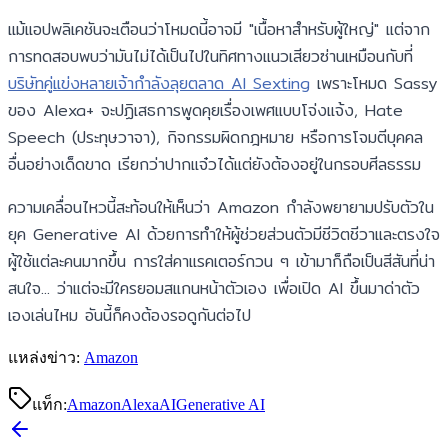
แม้แอปพลิเคชันจะเตือนว่าโหมดนี้อาจมี "เนื้อหาสำหรับผู้ใหญ่" แต่จาก
การทดสอบพบว่ามันไม่ได้เป็นไปในทิศทางแนวเสียวซ่านเหมือนกับที่
บริษัทคู่แข่งหลายเจ้ากำลังลุยตลาด AI Sexting
เพราะโหมด Sassy
ของ Alexa+ จะปฏิเสธการพูดคุยเรื่องเพศแบบโจ่งแจ้ง, Hate
Speech (ประทุษวาจา), กิจกรรมผิดกฎหมาย หรือการโจมตีบุคคล
อื่นอย่างเด็ดขาด เรียกว่าปากแจ๋วได้แต่ยังต้องอยู่ในกรอบศีลธรรม
ความเคลื่อนไหวนี้สะท้อนให้เห็นว่า Amazon กำลังพยายามปรับตัวใน
ยุค Generative AI ด้วยการทำให้ผู้ช่วยส่วนตัวมีชีวิตชีวาและตรงใจ
ผู้ใช้แต่ละคนมากขึ้น การใส่คาแรคเตอร์กวน ๆ เข้ามาก็ถือเป็นสีสันที่น่า
สนใจ... ว่าแต่จะมีใครยอมสแกนหน้าตัวเอง เพื่อเปิด AI ขึ้นมาด่าตัว
เองเล่นไหม อันนี้ก็คงต้องรอดูกันต่อไป
แหล่งข่าว:
Amazon
แท็ก:
Amazon
Alexa
AI
Generative AI