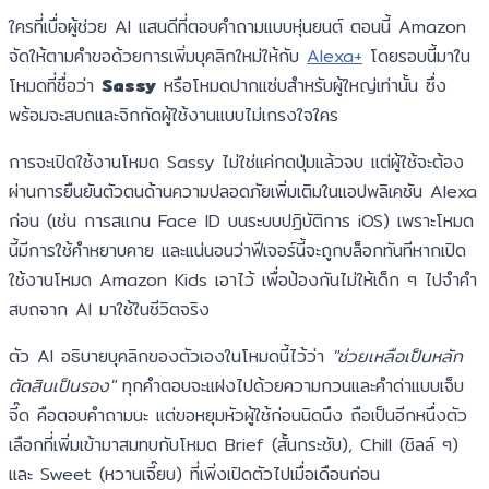
ใครที่เบื่อผู้ช่วย AI แสนดีที่ตอบคำถามแบบหุ่นยนต์ ตอนนี้ Amazon
จัดให้ตามคำขอด้วยการเพิ่มบุคลิกใหม่ให้กับ
Alexa+
โดยรอบนี้มาใน
โหมดที่ชื่อว่า
Sassy
หรือโหมดปากแซ่บสำหรับผู้ใหญ่เท่านั้น ซึ่ง
พร้อมจะสบถและจิกกัดผู้ใช้งานแบบไม่เกรงใจใคร
การจะเปิดใช้งานโหมด Sassy ไม่ใช่แค่กดปุ่มแล้วจบ แต่ผู้ใช้จะต้อง
ผ่านการยืนยันตัวตนด้านความปลอดภัยเพิ่มเติมในแอปพลิเคชัน Alexa
ก่อน (เช่น การสแกน Face ID บนระบบปฏิบัติการ iOS) เพราะโหมด
นี้มีการใช้คำหยาบคาย และแน่นอนว่าฟีเจอร์นี้จะถูกบล็อกทันทีหากเปิด
ใช้งานโหมด Amazon Kids เอาไว้ เพื่อป้องกันไม่ให้เด็ก ๆ ไปจำคำ
สบถจาก AI มาใช้ในชีวิตจริง
ตัว AI อธิบายบุคลิกของตัวเองในโหมดนี้ไว้ว่า
"ช่วยเหลือเป็นหลัก
ตัดสินเป็นรอง"
ทุกคำตอบจะแฝงไปด้วยความกวนและคำด่าแบบเจ็บ
จี๊ด คือตอบคำถามนะ แต่ขอหยุมหัวผู้ใช้ก่อนนิดนึง ถือเป็นอีกหนึ่งตัว
เลือกที่เพิ่มเข้ามาสมทบกับโหมด Brief (สั้นกระชับ), Chill (ชิลล์ ๆ)
และ Sweet (หวานเจี๊ยบ) ที่เพิ่งเปิดตัวไปเมื่อเดือนก่อน