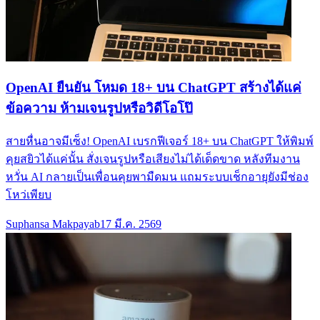
OpenAI ยืนยัน โหมด 18+ บน ChatGPT สร้างได้แค่
ข้อความ ห้ามเจนรูปหรือวิดีโอโป๊
สายหื่นอาจมีเซ็ง! OpenAI เบรกฟีเจอร์ 18+ บน ChatGPT ให้พิมพ์
คุยสยิวได้แค่นั้น สั่งเจนรูปหรือเสียงไม่ได้เด็ดขาด หลังทีมงาน
หวั่น AI กลายเป็นเพื่อนคุยพามืดมน แถมระบบเช็กอายุยังมีช่อง
โหว่เพียบ
Suphansa Makpayab
17 มี.ค. 2569