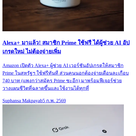
Alexa+ มาแล้ว! สมาชิก Prime ใช้ฟรี ได้ผู้ช่วย AI อัป
เกรดใหม่ ไม่ต้องจ่ายเพิ่ม
Amazon เปิดตัว Alexa+ ผู้ช่วย AI เวอร์ชันอัปเกรดให้สมาชิก
Prime ในสหรัฐฯ ใช้ฟรีทันที ส่วนคนนอกต้องจ่ายเดือนละเกือบ
740 บาท (แพงกว่าสมัคร Prime ซะอีก) มาพร้อมฟีเจอร์ช่วย
วางแผนชีวิตที่ฉลาดขึ้นและใช้งานได้ทุกที่
Suphansa Makpayab
5 ก.พ. 2569