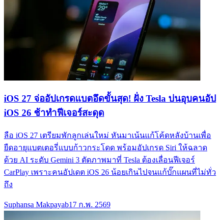
iOS 27 จ่ออัปเกรดแบตอึดขั้นสุด! ฝั่ง Tesla บ่นอุบคนอัป
iOS 26 ช้าทำฟีเจอร์สะดุด
ลือ iOS 27 เตรียมพักลูกเล่นใหม่ หันมาเน้นแก้โค้ดหลังบ้านเพื่อ
ยืดอายุแบตเตอรี่แบบก้าวกระโดด พร้อมอัปเกรด Siri ให้ฉลาด
ด้วย AI ระดับ Gemini 3 ตัดภาพมาที่ Tesla ต้องเลื่อนฟีเจอร์
CarPlay เพราะคนอัปเดต iOS 26 น้อยเกินไปจนแก้บั๊กแผนที่ไม่ทั่ว
ถึง
Suphansa Makpayab
17 ก.พ. 2569