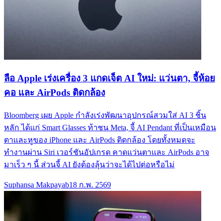
ลือ Apple เร่งเครื่อง 3 แกดเจ็ต AI ใหม่: แว่นตา, จี้ห้อย
คอ และ AirPods ติดกล้อง
Bloomberg เผย Apple กำลังเร่งพัฒนาอุปกรณ์สวมใส่ AI 3 ชิ้น
หลัก ได้แก่ Smart Glasses ท้าชน Meta, จี้ AI Pendant ที่เป็นเหมือน
ตาและหูของ iPhone และ AirPods ติดกล้อง โดยทั้งหมดจะ
ทำงานผ่าน Siri เวอร์ชันอัปเกรด คาดแว่นตาและ AirPods อาจ
มาเร็ว ๆ นี้ ส่วนจี้ AI ยังต้องลุ้นว่าจะได้ไปต่อหรือไม่
Suphansa Makpayab
18 ก.พ. 2569