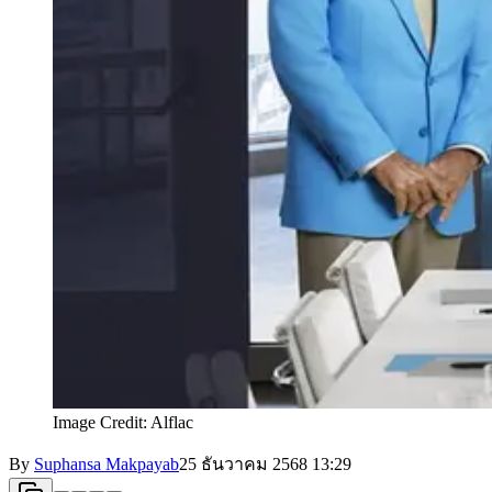
Image Credit: Alflac
By
Suphansa Makpayab
25 ธันวาคม 2568
13:29