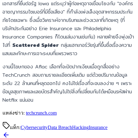
เอกสารที่ยื่นต่อรัฐ Iowa แต่ระบุว่าผู้ก่อเหตุอาจเชื่อมโยงกับ "องค์กร
อาชญากรรมไซเบอร์ที่มีชื่อเสียง" ที่กำลังเพ่งเล็งอุตสาหกรรมประกัน
ภัยโดยเฉพาะ ซึ่งเมื่อวิเคราะห์จากบริบทและช่วงเวลาที่เกิดเหตุ (ที่
บริษัทประกันอย่าง Erie Insurance และ Philadelphia
Insurance Companies ก็โดนเล่นงานเช่นกัน) หลายฝ่ายจึงพุ่งเป้า
ไปที่
Scattered Spider
กลุ่มแฮกเกอร์วัยรุ่นที่ขึ้นชื่อเรื่องความ
แสบและทักษะการเจาะระบบที่แพรวพราว
งานนี้โฆษกของ Aflac เลือกที่จะปิดปากเงียบเมื่อถูกสื่ออย่าง
TechCrunch สอบถามรายละเอียดเพิ่มเติม แต่ด้วยปริมาณข้อมูล
ระดับ 22 ล้านคนที่หลุดออกไป คงไม่ใช่เรื่องที่จะจบลงง่าย ๆ เพราะ
ข้อมูลสุขภาพและเลขบัตรสำคัญไม่ใช่สิ่งที่เปลี่ยนกันได้เหมือนรหัสผ่าน
Netflix แน่นอน
แหล่งข่าว:
techcrunch.com
แท็ก:
Cybersecurity
Data Breach
Hacking
Insurance