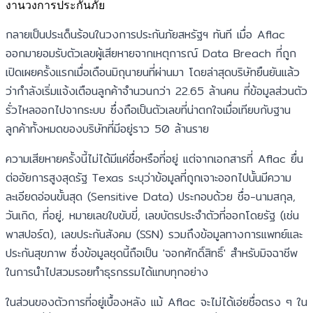
งานวงการประกันภัย
กลายเป็นประเด็นร้อนในวงการประกันภัยสหรัฐฯ ทันที เมื่อ Aflac
ออกมายอมรับตัวเลขผู้เสียหายจากเหตุการณ์ Data Breach ที่ถูก
เปิดเผยครั้งแรกเมื่อเดือนมิถุนายนที่ผ่านมา โดยล่าสุดบริษัทยืนยันแล้ว
ว่ากำลังเริ่มแจ้งเตือนลูกค้าจำนวนกว่า 22.65 ล้านคน ที่ข้อมูลส่วนตัว
รั่วไหลออกไปจากระบบ ซึ่งถือเป็นตัวเลขที่น่าตกใจเมื่อเทียบกับฐาน
ลูกค้าทั้งหมดของบริษัทที่มีอยู่ราว 50 ล้านราย
ความเสียหายครั้งนี้ไม่ได้มีแค่ชื่อหรือที่อยู่ แต่จากเอกสารที่ Aflac ยื่น
ต่ออัยการสูงสุดรัฐ Texas ระบุว่าข้อมูลที่ถูกเจาะออกไปนั้นมีความ
ละเอียดอ่อนขั้นสุด (Sensitive Data) ประกอบด้วย ชื่อ-นามสกุล,
วันเกิด, ที่อยู่, หมายเลขใบขับขี่, เลขบัตรประจำตัวที่ออกโดยรัฐ (เช่น
พาสปอร์ต), เลขประกันสังคม (SSN) รวมถึงข้อมูลทางการแพทย์และ
ประกันสุขภาพ ซึ่งข้อมูลชุดนี้ถือเป็น 'จอกศักดิ์สิทธิ์' สำหรับมิจฉาชีพ
ในการนำไปสวมรอยทำธุรกรรมได้แทบทุกอย่าง
ในส่วนของตัวการที่อยู่เบื้องหลัง แม้ Aflac จะไม่ได้เอ่ยชื่อตรง ๆ ใน