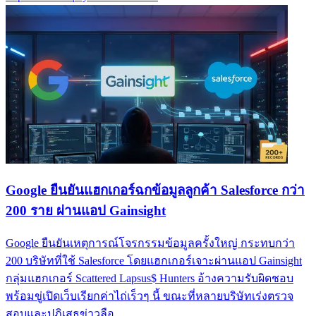
Google ยืนยันแฮกเกอร์ฉกข้อมูลลูกค้า Salesforce กว่า
200 ราย ผ่านแอป Gainsight
Google ยืนยันเหตุการณ์โจรกรรมข้อมูลครั้งใหญ่ กระทบกว่า
200 บริษัทที่ใช้ Salesforce โดยแฮกเกอร์เจาะผ่านแอป Gainsight
กลุ่มแฮกเกอร์ Scattered Lapsus$ Hunters อ้างความรับผิดชอบ
พร้อมขู่เปิดเว็บเรียกค่าไถ่เร็วๆ นี้ ขณะที่หลายบริษัทเร่งตรวจ
สอบและปฏิเสธข่าวลือ