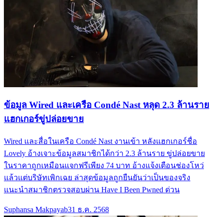
ข้อมูล Wired และเครือ Condé Nast หลุด 2.3 ล้านราย
แฮกเกอร์ขู่ปล่อยขาย
Wired และสื่อในเครือ Condé Nast งานเข้า หลังแฮกเกอร์ชื่อ
Lovely อ้างเจาะข้อมูลสมาชิกได้กว่า 2.3 ล้านราย ขู่ปล่อยขาย
ในราคาถูกเหมือนแจกฟรีเพียง 74 บาท อ้างแจ้งเตือนช่องโหว่
แล้วแต่บริษัทเพิกเฉย ล่าสุดข้อมูลถูกยืนยันว่าเป็นของจริง
แนะนำสมาชิกตรวจสอบผ่าน Have I Been Pwned ด่วน
Suphansa Makpayab
31 ธ.ค. 2568