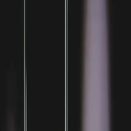
บทความล่าสุด
พบ
2
รายการ
เทคโนโลยี
9to5Mac
•
7 ต.ค. 2568
AirPods ในรถจะฉลาดขึ้น! iOS 26 อัปเดตฟีเจอร์สลับ
เสียงอัตโนมัติกับ CarPlay
สาวก Apple ที่ใช้ AirPods คงคุ้นเคยกับฟีเจอร์ Automatic
Switching หรือการสลับการเชื่อมต่อหูฟังอัตโนมัติ ที่ถือเป็นหนึ่ง
ใน ‘Magic Moment’ ของ...
โดย
Suphansa Makpayab
2 นาที