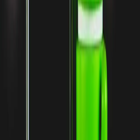
DailyUncle.com
7/4 พัชนีถลาง ตำบล เทพกระษัตรี อำเภอถลาง ภูเก็ต ตำบลเทพ
กระษัตรี, อำเภอถลาง, จังหวัดภูเก็ต, 83110
ติดตามเรา