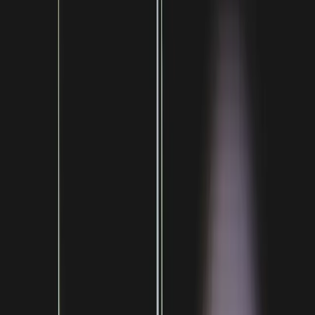
Feature Update
TAG
Feature Update
รวมข่าวสาร บทความ และประเด็นที่น่าสนใจเกี่ยวกับ
“
Feature
Update
”
อัปเดตล่าสุดเพื่อให้คุณไม่พลาดทุกความเคลื่อนไหว