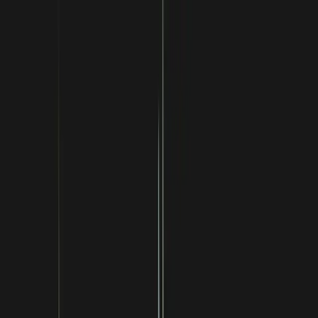
ข้ามไปยังเนื้อหา
DailyUncle
หน้าแรก
เทคโนโลยี
วิทยาศาสตร์
สุขภาพ
Apple Buyer's Guide
เปิดช่องค้นหา
ค้นหา
ค้นหา
DailyUncle
หน้าแรก