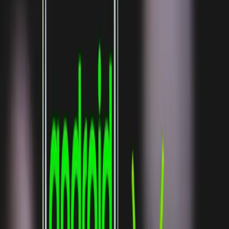
0
เทคโนโลยี
9to5Google
•
7 ต.ค. 2568