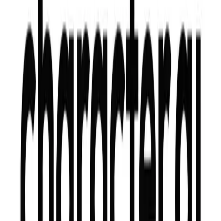
DailyUncle.com
7/4 พัชนีถลาง ตำบล เทพกระษัตรี อำเภอถลาง ภูเก็ต ตำบลเทพ
กระษัตรี, อำเภอถลาง, จังหวัดภูเก็ต, 83110
ติดตามเรา