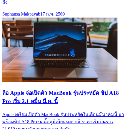
ถึง
Suphansa Makpayab
17 ก.พ. 2569
ลือ Apple จ่อเปิดตัว MacBook รุ่นประหยัด ชิป A18
Pro เริ่ม 2.1 หมื่น มี.ค. นี้
Apple เตรียมเปิดตัว MacBook รุ่นประหยัดในเดือนมีนาคมนี้ มา
พร้อมชิป A18 Pro บอดี้อลูมิเนียมหลากสี ราคาเริ่มต้นราว
21,950 บาท หวังเจาะตลาดงบจำกัด