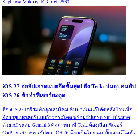
Suphansa Makpayab
23 ก.พ. 2569
iOS 27 จ่ออัปเกรดแบตอึดขั้นสุด! ฝั่ง Tesla บ่นอุบคนอัป
iOS 26 ช้าทำฟีเจอร์สะดุด
ลือ iOS 27 เตรียมพักลูกเล่นใหม่ หันมาเน้นแก้โค้ดหลังบ้านเพื่อ
ยืดอายุแบตเตอรี่แบบก้าวกระโดด พร้อมอัปเกรด Siri ให้ฉลาด
ด้วย AI ระดับ Gemini 3 ตัดภาพมาที่ Tesla ต้องเลื่อนฟีเจอร์
CarPlay เพราะคนอัปเดต iOS 26 น้อยเกินไปจนแก้บั๊กแผนที่ไม่ทั่ว