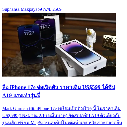
Suphansa Makpayab
9 ก.พ. 2569
ลือ iPhone 17e จ่อเปิดตัว ราคาเดิม US$599 ได้ชิป
A19 แรงเท่ารุ่นพี่
Mark Gurman เผย iPhone 17e เตรียมเปิดตัวเร็วๆ นี้ ในราคาเดิม
US$599 (ประมาณ 2.16 หมื่นบาท) อัดสเปกชิป A19 ตัวเดียวกับ
รุ่นหลัก พร้อม MagSafe และชิปโมเด็มทำเอง หวังเจาะตลาดจีน