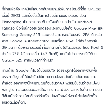
ที่น่าสนใจคือ เทคนิคนี้เคยถูกค้นพบมาแล้วในการโจมตีที่ชื่อ GPU.zip
เมื่อปี 2023 แต่ครั้งนั้นเป็นการโจมตีผ่านเบราว์เซอร์ ส่วน
Pixnapping เป็นการยกระดับมาโจมตีบนแอปฯ ใน Android
โดยตรง ซึ่งทีมนักวิจัยได้ทดลองโจมตีบนมือถือ Google Pixel และ
Samsung Galaxy S25 และพบว่าสามารถขโมยรหัส 2FA 6 หลัก
จาก Google Authenticator บนเครื่อง Pixel ได้สำเร็จภายใน
30 วินาที ด้วยความแม่นยำที่แตกต่างกันไปในแต่ละรุ่น (เช่น Pixel 6
สำเร็จ 73% ใช้เวลาเฉลี่ย 14.3 วินาที) แต่ยังไม่สามารถทำได้บน
Galaxy S25 ภายในเวลาที่กำหนด
ทางด้าน Google ก็ไม่ได้นิ่งนอนใจ โดยระบุว่าได้ออกแพตช์เพื่อ
บรรเทาปัญหานี้ไปแล้วในอัปเดตความปลอดภัยเดือนกันยายน และ
กำลังจะออกแพตช์เพิ่มเติมในเดือนธันวาคม พร้อมยืนยันว่ายังไม่พบ
หลักฐานการโจมตีด้วยวิธีนี้ในสถานการณ์จริง อย่างไรก็ตาม ทีมนัก
วิจัยแย้งว่าการโจมตีเวอร์ชันดัดแปลงยังคงใช้งานได้แม้จะติดตั้ง
อัปเดตแล้วก็ตาม