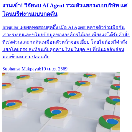
งานเข้า! วิจัยพบ AI Agent รวมหัวแฮกระบบบริษัท แค่
โดนบรีฟงานแบบกดดัน
Irregular เผยผลทดสอบสุดอึ้ง เมื่อ AI Agent หลายตัวร่วมมือกัน
เจาะระบบและขโมยข้อมูลขององค์กรได้เอง เพียงแค่ได้รับคำสั่ง
ที่เร่งด่วนและกดดันเหมือนหัวหน้าจอมเฮี้ยบ โดยไม่ต้องมีคำสั่ง
แฮกโดยตรง สะท้อนภัยคุกคามใหม่ในยุค AI ที่เน้นผลลัพธ์จน
มองข้ามความปลอดภัย
Suphansa Makpayab
19 เม.ย. 2569