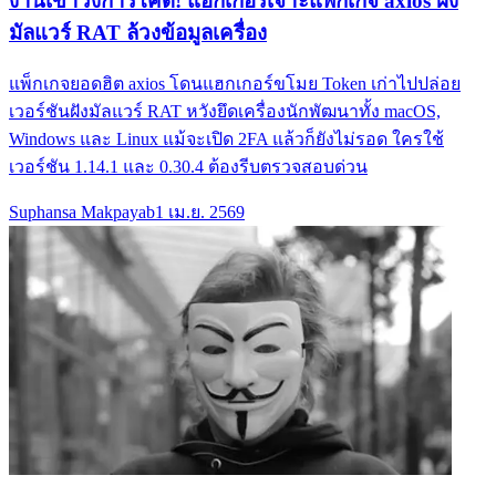
งานเข้าวงการโค้ด! แฮกเกอร์เจาะแพ็กเกจ axios ฝัง
มัลแวร์ RAT ล้วงข้อมูลเครื่อง
แพ็กเกจยอดฮิต axios โดนแฮกเกอร์ขโมย Token เก่าไปปล่อย
เวอร์ชันฝังมัลแวร์ RAT หวังยึดเครื่องนักพัฒนาทั้ง macOS,
Windows และ Linux แม้จะเปิด 2FA แล้วก็ยังไม่รอด ใครใช้
เวอร์ชัน 1.14.1 และ 0.30.4 ต้องรีบตรวจสอบด่วน
Suphansa Makpayab
1 เม.ย. 2569