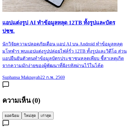
แอปแต่งรูป AI ทำข้อมูลหลุด 12TB ทั้งรูปและบัตร
ปชช.
นักวิจัยความปลอดภัยเตือน แอป AI บน Android ทำข้อมูลหลุด
มโหฬาร พบแอปแต่งรูปปล่อยไฟล์รั่ว 12TB ทั้งรูปและวิดีโอ ส่วน
แอปยืนยันตัวตนทำข้อมูลบัตรประชาชนหลุดเพียบ ชี้สาเหตุเกิด
จากความมักง่ายของผู้พัฒนาที่ฝังรหัสผ่านไว้ในโค้ด
Suphansa Makpayab
22 ก.พ. 2569
ความเห็น (
0
)
ยอดนิยม
ใหม่สุด
เก่าสุด