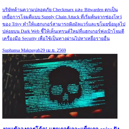
บริษัทด้านความปลอดภัย Checkmarx และ Bitwarden ตกเป็น
เหยื่อการโจมตีแบบ Supply Chain Attack ที่เริ่มต้นจากช่องโหว่
ของ Trivy ทำให้แฮกเกอร์สามารถฝังมัลแวร์และขโมยข้อมูลไป
ปล่อยบน Dark Web ชี้ให้เห็นเทรนด์ใหม่ที่แฮกเกอร์พุ่งเป้าโจมตี
เครื่องมือ Security เพื่อใช้เป็นทางผ่านไปหาเหยื่อรายอื่น
Suphansa Makpayab
29 เม.ย. 2569