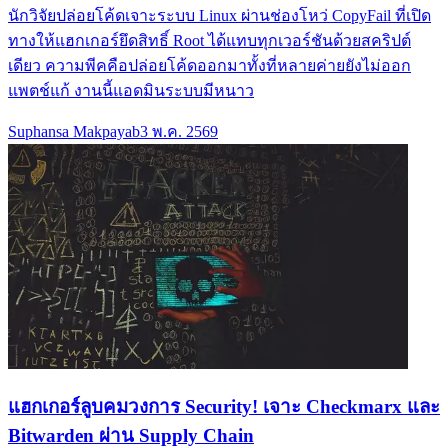
นักวิจัยปล่อยโค้ดเจาะระบบ Linux ผ่านช่องโหว่ CopyFail ที่เปิด
ทางให้แฮกเกอร์ยึดสิทธิ์ Root ได้แทบทุกเวอร์ชันด้วยสคริปต์
เดียว ความพีคคือปล่อยโค้ดออกมาทั้งที่หลายค่ายยังไม่ออก
แพตช์แก้ งานนี้แอดมินระบบมีหนาว
Suphansa Makpayab
3 พ.ค. 2569
แฮกเกอร์ลูบคมวงการ Security! เจาะ Checkmarx และ
Bitwarden ผ่าน Supply Chain