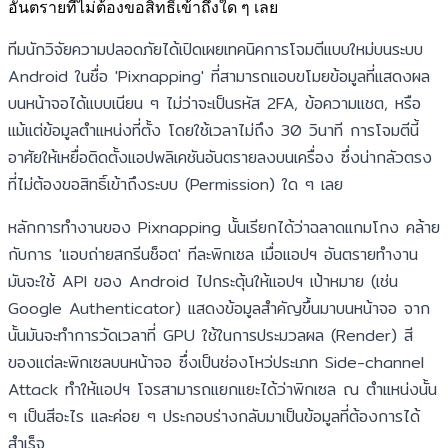
อันตรายที่ไม่ต้องขอสิทธิ์เข้าถึงใด ๆ เลย
ทีมนักวิจัยความปลอดภัยได้เปิดเผยเทคนิคการโจมตีแบบใหม่บนระบบ
Android ในชื่อ 'Pixnapping' ที่สามารถแอบขโมยข้อมูลที่แสดงผล
บนหน้าจอได้แบบเนียน ๆ ไม่ว่าจะเป็นรหัส 2FA, ข้อความแชต, หรือ
แม้แต่ข้อมูลตำแหน่งที่ตั้ง โดยใช้เวลาไม่ถึง 30 วินาที การโจมตีนี้
อาศัยให้เหยื่อติดตั้งแอปพลิเคชันอันตรายลงบนเครื่อง ซึ่งน่ากลัวตรง
ที่ไม่ต้องขอสิทธิ์เข้าถึงระบบ (Permission) ใด ๆ เลย
หลักการทำงานของ Pixnapping นั้นเรียกได้ว่าฉลาดแกมโกง คล้าย
กับการ 'แอบถ่ายสกรีนช็อต' ทีละพิกเซล เมื่อแอปฯ อันตรายทำงาน
มันจะใช้ API ของ Android ไปกระตุ้นให้แอปฯ เป้าหมาย (เช่น
Google Authenticator) แสดงข้อมูลสำคัญขึ้นมาบนหน้าจอ จาก
นั้นมันจะทำการวัดเวลาที่ GPU ใช้ในการประมวลผล (Render) สี
ของแต่ละพิกเซลบนหน้าจอ ซึ่งเป็นช่องโหว่ประเภท Side-channel
Attack ทำให้แอปฯ โจรสามารถแยกแยะได้ว่าพิกเซล ณ ตำแหน่งนั้น
ๆ เป็นสีอะไร และค่อย ๆ ประกอบร่างกลับมาเป็นข้อมูลที่ต้องการได้
สำเร็จ