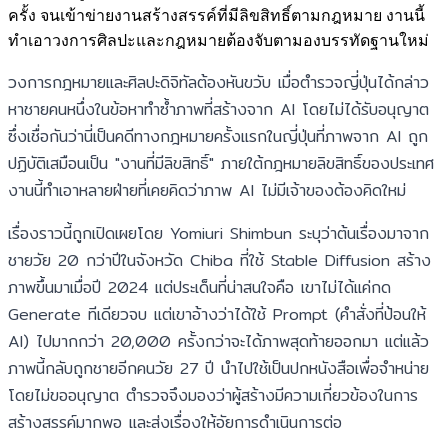
ครั้ง จนเข้าข่ายงานสร้างสรรค์ที่มีลิขสิทธิ์ตามกฎหมาย งานนี้
ทำเอาวงการศิลปะและกฎหมายต้องจับตามองบรรทัดฐานใหม่
วงการกฎหมายและศิลปะดิจิทัลต้องหันขวับ เมื่อตำรวจญี่ปุ่นได้กล่าว
หาชายคนหนึ่งในข้อหาทำซ้ำภาพที่สร้างจาก AI โดยไม่ได้รับอนุญาต
ซึ่งเชื่อกันว่านี่เป็นคดีทางกฎหมายครั้งแรกในญี่ปุ่นที่ภาพจาก AI ถูก
ปฏิบัติเสมือนเป็น "งานที่มีลิขสิทธิ์" ภายใต้กฎหมายลิขสิทธิ์ของประเทศ
งานนี้ทำเอาหลายฝ่ายที่เคยคิดว่าภาพ AI ไม่มีเจ้าของต้องคิดใหม่
เรื่องราวนี้ถูกเปิดเผยโดย Yomiuri Shimbun ระบุว่าต้นเรื่องมาจาก
ชายวัย 20 กว่าปีในจังหวัด Chiba ที่ใช้ Stable Diffusion สร้าง
ภาพขึ้นมาเมื่อปี 2024 แต่ประเด็นที่น่าสนใจคือ เขาไม่ได้แค่กด
Generate ทีเดียวจบ แต่เขาอ้างว่าได้ใช้ Prompt (คำสั่งที่ป้อนให้
AI) ไปมากกว่า 20,000 ครั้งกว่าจะได้ภาพสุดท้ายออกมา แต่แล้ว
ภาพนี้กลับถูกชายอีกคนวัย 27 ปี นำไปใช้เป็นปกหนังสือเพื่อจำหน่าย
โดยไม่ขออนุญาต ตำรวจจึงมองว่าผู้สร้างมีความเกี่ยวข้องในการ
สร้างสรรค์มากพอ และส่งเรื่องให้อัยการดำเนินการต่อ