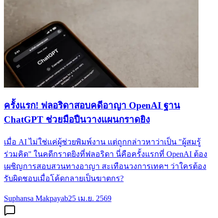
ครั้งแรก! ฟลอริดาสอบคดีอาญา OpenAI ฐาน
ChatGPT ช่วยมือปืนวางแผนกราดยิง
เมื่อ AI ไม่ใช่แค่ผู้ช่วยพิมพ์งาน แต่ถูกกล่าวหาว่าเป็น "ผู้สมรู้
ร่วมคิด" ในคดีกราดยิงที่ฟลอริดา นี่คือครั้งแรกที่ OpenAI ต้อง
เผชิญการสอบสวนทางอาญา สะเทือนวงการเทคฯ ว่าใครต้อง
รับผิดชอบเมื่อโค้ดกลายเป็นฆาตกร?
Suphansa Makpayab
25 เม.ย. 2569