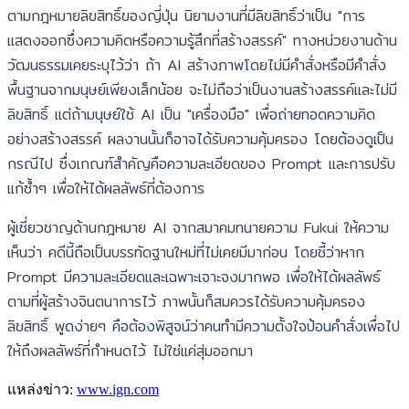
ตามกฎหมายลิขสิทธิ์ของญี่ปุ่น นิยามงานที่มีลิขสิทธิ์ว่าเป็น "การ
แสดงออกซึ่งความคิดหรือความรู้สึกที่สร้างสรรค์" ทางหน่วยงานด้าน
วัฒนธรรมเคยระบุไว้ว่า ถ้า AI สร้างภาพโดยไม่มีคำสั่งหรือมีคำสั่ง
พื้นฐานจากมนุษย์เพียงเล็กน้อย จะไม่ถือว่าเป็นงานสร้างสรรค์และไม่มี
ลิขสิทธิ์ แต่ถ้ามนุษย์ใช้ AI เป็น "เครื่องมือ" เพื่อถ่ายทอดความคิด
อย่างสร้างสรรค์ ผลงานนั้นก็อาจได้รับความคุ้มครอง โดยต้องดูเป็น
กรณีไป ซึ่งเกณฑ์สำคัญคือความละเอียดของ Prompt และการปรับ
แก้ซ้ำๆ เพื่อให้ได้ผลลัพธ์ที่ต้องการ
ผู้เชี่ยวชาญด้านกฎหมาย AI จากสมาคมทนายความ Fukui ให้ความ
เห็นว่า คดีนี้ถือเป็นบรรทัดฐานใหม่ที่ไม่เคยมีมาก่อน โดยชี้ว่าหาก
Prompt มีความละเอียดและเฉพาะเจาะจงมากพอ เพื่อให้ได้ผลลัพธ์
ตามที่ผู้สร้างจินตนาการไว้ ภาพนั้นก็สมควรได้รับความคุ้มครอง
ลิขสิทธิ์ พูดง่ายๆ คือต้องพิสูจน์ว่าคนทำมีความตั้งใจป้อนคำสั่งเพื่อไป
ให้ถึงผลลัพธ์ที่กำหนดไว้ ไม่ใช่แค่สุ่มออกมา
แหล่งข่าว:
www.ign.com