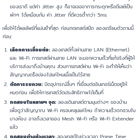
ของเราดี แต่ค่า Jitter สูง ก็อาจเจออาการกระตุกหรือดีเลย์เป็น
พักๆ ได้เหมือนกัน ค่า Jitter ที่ดีควรต่ำกว่า 5ms
เพื่อให้ได้ผลลัพธ์ที่แม่นยำที่สุด ก่อนกดเทสต์สปีด ลองเตรียมตัวตามนี้
ก่อน:
เลือกการเชื่อมต่อ:
ลองเทสต์ทั้งผ่านสาย LAN (Ethernet)
และ Wi-Fi การเทสต์ผ่านสาย LAN จะบอกความเร็วที่แท้จริงที่ผู้ให้
บริการส่งมาถึงบ้านคุณ ส่วนการเทสต์ผ่าน Wi-Fi จะทำให้เห็นว่า
สัญญาณดร็อปลงไปแค่ไหนเมื่อเป็นไร้สาย
ตัดการรบกวน:
ปิดอุปกรณ์อื่นๆ ที่เชื่อมต่ออินเทอร์เน็ตอยู่ให้
หมดก่อน เพื่อให้การเทสต์วัดประสิทธิภาพได้เต็มที่
ทดสอบในหลายๆ จุด:
ลองเดินเทสต์ตามมุมต่างๆ ของบ้าน
เพื่อดูว่าสัญญาณ Wi-Fi ครอบคลุมแค่ไหน ถ้าความเร็วตกฮวบใน
บางห้อง อาจถึงเวลาของ Mesh Wi-Fi หรือ Wi-Fi Extender
แล้ว
ทดสอบต่างช่วงเวลา:
ลองเทสต์ในช่วงเวลา Prime Time