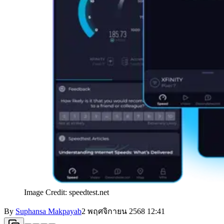
Image Credit: speedtest.net
By
Suphansa Makpayab
2 พฤศจิกายน 2568
12:41