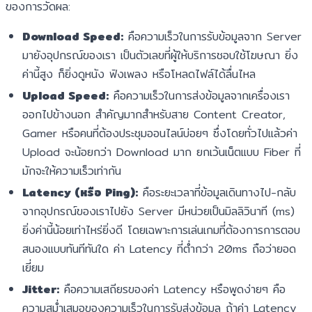
ของการวัดผล:
Download Speed:
คือความเร็วในการรับข้อมูลจาก Server
มายังอุปกรณ์ของเรา เป็นตัวเลขที่ผู้ให้บริการชอบใช้โฆษณา ยิ่ง
ค่านี้สูง ก็ยิ่งดูหนัง ฟังเพลง หรือโหลดไฟล์ได้ลื่นไหล
Upload Speed:
คือความเร็วในการส่งข้อมูลจากเครื่องเรา
ออกไปข้างนอก สำคัญมากสำหรับสาย Content Creator,
Gamer หรือคนที่ต้องประชุมออนไลน์บ่อยๆ ซึ่งโดยทั่วไปแล้วค่า
Upload จะน้อยกว่า Download มาก ยกเว้นเน็ตแบบ Fiber ที่
มักจะให้ความเร็วเท่ากัน
Latency (หรือ Ping):
คือระยะเวลาที่ข้อมูลเดินทางไป-กลับ
จากอุปกรณ์ของเราไปยัง Server มีหน่วยเป็นมิลลิวินาที (ms)
ยิ่งค่านี้น้อยเท่าไหร่ยิ่งดี โดยเฉพาะการเล่นเกมที่ต้องการการตอบ
สนองแบบทันทีทันใด ค่า Latency ที่ต่ำกว่า 20ms ถือว่ายอด
เยี่ยม
Jitter:
คือความเสถียรของค่า Latency หรือพูดง่ายๆ คือ
ความสม่ำเสมอของความเร็วในการรับส่งข้อมูล ถ้าค่า Latency