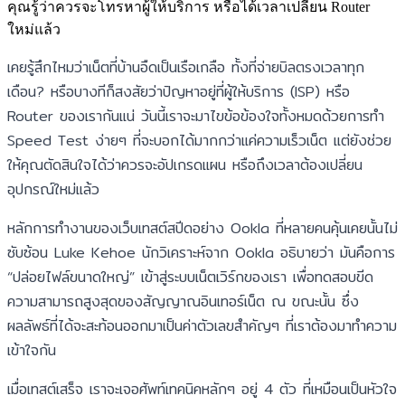
คุณรู้ว่าควรจะโทรหาผู้ให้บริการ หรือได้เวลาเปลี่ยน Router
ใหม่แล้ว
เคยรู้สึกไหมว่าเน็ตที่บ้านอืดเป็นเรือเกลือ ทั้งที่จ่ายบิลตรงเวลาทุก
เดือน? หรือบางทีก็สงสัยว่าปัญหาอยู่ที่ผู้ให้บริการ (ISP) หรือ
Router ของเรากันแน่ วันนี้เราจะมาไขข้อข้องใจทั้งหมดด้วยการทำ
Speed Test ง่ายๆ ที่จะบอกได้มากกว่าแค่ความเร็วเน็ต แต่ยังช่วย
ให้คุณตัดสินใจได้ว่าควรจะอัปเกรดแผน หรือถึงเวลาต้องเปลี่ยน
อุปกรณ์ใหม่แล้ว
หลักการทำงานของเว็บเทสต์สปีดอย่าง Ookla ที่หลายคนคุ้นเคยนั้นไม่
ซับซ้อน Luke Kehoe นักวิเคราะห์จาก Ookla อธิบายว่า มันคือการ
“ปล่อยไฟล์ขนาดใหญ่” เข้าสู่ระบบเน็ตเวิร์กของเรา เพื่อทดสอบขีด
ความสามารถสูงสุดของสัญญาณอินเทอร์เน็ต ณ ขณะนั้น ซึ่ง
ผลลัพธ์ที่ได้จะสะท้อนออกมาเป็นค่าตัวเลขสำคัญๆ ที่เราต้องมาทำความ
เข้าใจกัน
เมื่อเทสต์เสร็จ เราจะเจอศัพท์เทคนิคหลักๆ อยู่ 4 ตัว ที่เหมือนเป็นหัวใจ