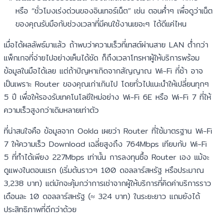
หรือ “ชั่วโมงเร่งด่วนของอินเทอร์เน็ต” เช่น ตอนค่ำๆ เพื่อดูว่าเน็ต
ของคุณรับมือกับช่วงเวลาที่มีคนใช้งานเยอะๆ ได้ดีแค่ไหน
เมื่อได้ผลลัพธ์มาแล้ว ถ้าพบว่าความเร็วที่เทสต์ผ่านสาย LAN ต่ำกว่า
แพ็กเกจที่จ่ายไปอย่างเห็นได้ชัด ก็ถึงเวลาโทรหาผู้ให้บริการพร้อม
ข้อมูลในมือได้เลย แต่ถ้าปัญหาเกิดจากสัญญาณ Wi-Fi ที่ช้า อาจ
เป็นเพราะ Router ของคุณเก่าเกินไป โดยทั่วไปแนะนำให้เปลี่ยนทุกๆ
5 ปี เพื่อให้รองรับเทคโนโลยีใหม่อย่าง Wi-Fi 6E หรือ Wi-Fi 7 ที่ให้
ความเร็วสูงกว่าเดิมหลายเท่าตัว
ที่น่าสนใจคือ ข้อมูลจาก Ookla เผยว่า Router ที่ใช้มาตรฐาน Wi-Fi
7 ให้ความเร็ว Download เฉลี่ยสูงถึง 764Mbps เทียบกับ Wi-Fi
5 ที่ทำได้เพียง 227Mbps เท่านั้น การลงทุนซื้อ Router เอง แม้จะ
ดูแพงในตอนแรก (เริ่มต้นราวๆ 100 ดอลลาร์สหรัฐ หรือประมาณ
3,238 บาท) แต่มักจะคุ้มกว่าการเช่าจากผู้ให้บริการที่คิดค่าบริการราว
เดือนละ 10 ดอลลาร์สหรัฐ (≈ 324 บาท) ในระยะยาว แถมยังได้
ประสิทธิภาพที่ดีกว่าด้วย