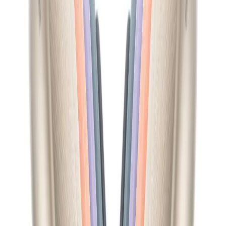
DailyUncle.com
7/4 พัชนีถลาง ตำบล เทพกระษัตรี อำเภอถลาง ภูเก็ต ตำบลเทพ
กระษัตรี, อำเภอถลาง, จังหวัดภูเก็ต, 83110
ติดตามเรา