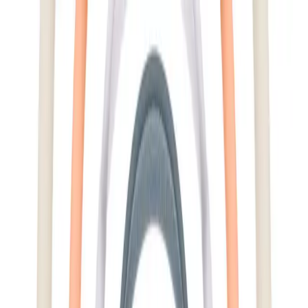
ข้ามไปยังเนื้อหา
DailyUncle
หน้าแรก
เทคโนโลยี
วิทยาศาสตร์
สุขภาพ
Apple Buyer's Guide
เปิดช่องค้นหา
ค้นหา
ค้นหา
DailyUncle
หน้าแรก
/
Apple Buyers Guide
/
AirPods Max
AirPods
🟡
ยังน่าซื้อ
อัปเดตล่าสุด
18 กันยายน 2568
AirPods Max